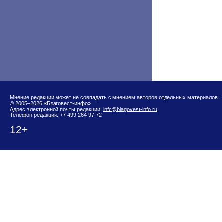
Мнение редакции может не совпадать с мнением авторов отдельных материалов.
© 2005–2026 «Благовест-инфо»
Адрес электронной почты редакции:
info@blagovest-info.ru
Телефон редакции: +7 499 264 97 72
12+