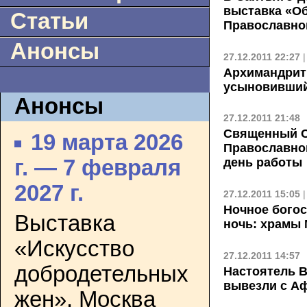
выставка «О
Статьи
Православно
Анонсы
27.12.2011 22:27
Архимандрит 
усыновивший
Анонсы
27.12.2011 21:48
Священный С
19 марта 2026
Православно
день работы
г. — 7 февраля
2027 г.
27.12.2011 15:05
Ночное бого
Выставка
ночь: храмы 
«Искусство
27.12.2011 14:57
добродетельных
Настоятель В
вывезли с А
жен». Москва