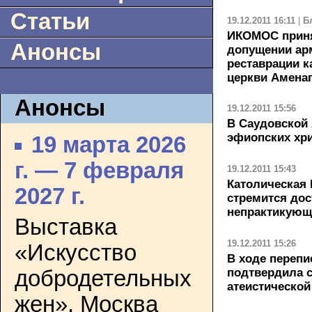
Статьи
19.12.2011 16:11
|
Б
ИКОМОС прин
Анонсы
допущении ар
реставрации к
церкви Амена
Анонсы
19.12.2011 15:56
В Саудовской 
эфиопских хр
19 марта 2026
г. — 7 февраля
19.12.2011 15:43
Католическая 
2027 г.
стремится дос
непрактикующ
Выставка
19.12.2011 15:26
«Искусство
В ходе перепи
подтвердила 
добродетельных
атеистической
жен». Москва