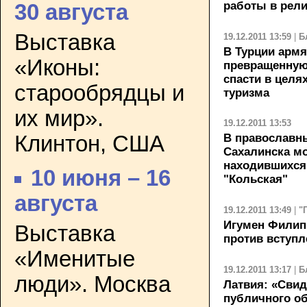
работы в рели
30 августа
Выставка
19.12.2011 13:59
|
Б
В Турции армя
«Иконы:
превращенную
спасти в целя
старообрядцы и
туризма
их мир».
19.12.2011 13:53
Клинтон, США
В православн
Сахалинска мо
находившихся
10 июня – 16
"Кольская"
августа
19.12.2011 13:49
|
"
Игумен Филип
Выставка
против вступл
«Именитые
19.12.2011 13:17
|
Б
люди». Москва
Латвия: «Свид
публичного о