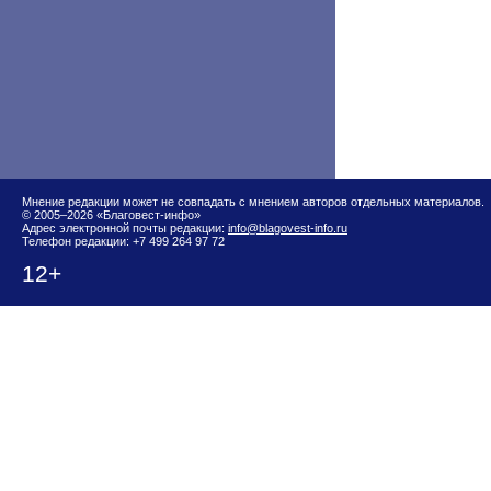
Мнение редакции может не совпадать с мнением авторов отдельных материалов.
© 2005–2026 «Благовест-инфо»
Адрес электронной почты редакции:
info@blagovest-info.ru
Телефон редакции: +7 499 264 97 72
12+