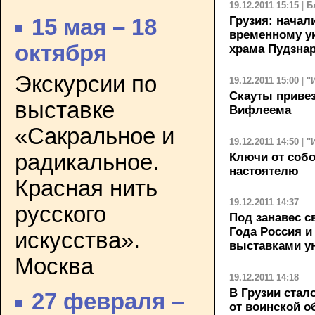
19.12.2011 15:15
|
Б
Грузия: начал
15 мая – 18
временному у
октября
храма Пудзна
Экскурсии по
19.12.2011 15:00
|
"
Скауты привез
выставке
Вифлеема
«Сакральное и
19.12.2011 14:50
|
"
радикальное.
Ключи от собо
настоятелю
Красная нить
19.12.2011 14:37
русского
Под занавес с
Года Россия 
искусства».
выставками у
Москва
19.12.2011 14:18
В Грузии ста
27 февраля –
от воинской о