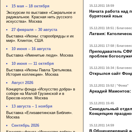
15.12.2011 18:59
15 мая – 18 октября
Начата работа над 
Экскурсии по выставке «Сакральное и
бурятский язык
радикальное. Красная нить русского
искусства». Москва
15.12.2011 18:51
|
Благове
27 февраля – 30 августа
Латвия: Католическ
Выставка «Иконы: старообрядцы и их
мир». Клинтон, США
15.12.2011 17:58
|
Благове
10 июня – 16 августа
Преподаватель СФИ
Выставка «Именитые люди». Москва
проблем богослуже
10 июня — 11 октября
15.12.2011 16:34
|
Благове
Выставка «Иконы Павла Третьякова.
Открылся сайт Фон
История коллекции». Москва
Август 2026
15.12.2011 15:52
|
"Фома"
Концерты фонда «Искусство добра» в
Аркадий Мамонтов: 
соборе на Малой Грузинской и в
Брюсов-холле. Москва
15.12.2011 15:45
13 августа – 1 ноября
Синодальный отдел
Выставка «Елизаветинская Библия».
Концепцию праздно
Москва
Сентябрь 2026
15.12.2011 14:59
В Общецерковной а
Концерты фонда «Искусство добра» в