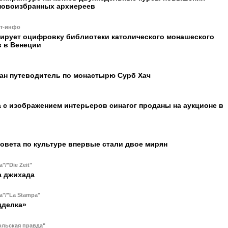
новоизбранных архиереев
ст-инфо
ирует оцифровку библиотеки католического монашеского
в в Венеции
ан путеводитель по монастырю Сурб Хач
 с изображением интерьеров синагог проданы на аукционе в
овета по культуре впервые стали двое мирян
a"/"Die Zeit"
а джихада
a"/"La Stampa"
дделка»
льская правда"