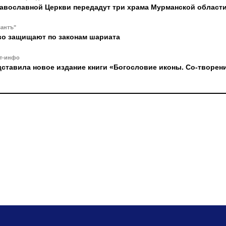
авославной Церкви передадут три храма Мурманской област
антъ"
во защищают по законам шариата
т-инфо
ставила новое издание книги «Богословие иконы. Со-творен