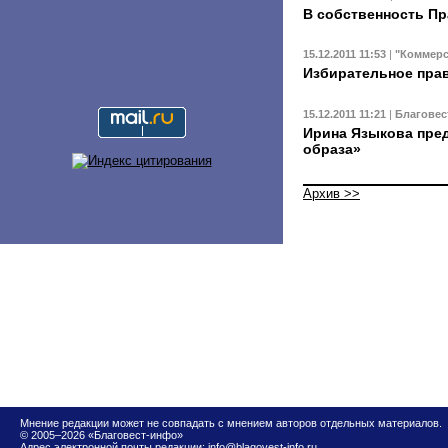
В собственность Пр
15.12.2011 11:53
|
"Коммерс
Избирательное пра
15.12.2011 11:21
|
Благовес
Ирина Языкова пред
образа»
Архив >>
Мнение редакции может не совпадать с мнением авторов отдельных материалов.
© 2005–2026 «Благовест-инфо»
Адрес электронной почты редакции:
info@blagovest-info.ru