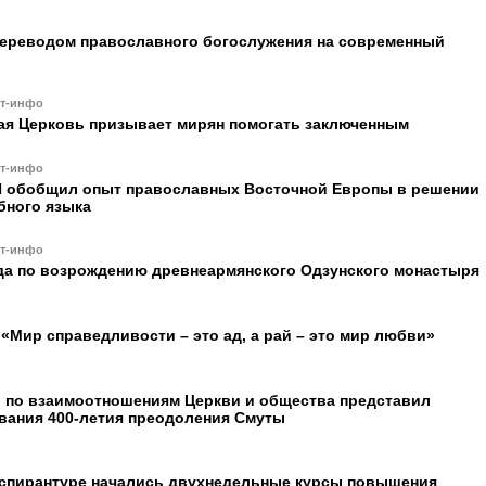
переводом православного богослужения на современный
ст-инфо
ая Церковь призывает мирян помогать заключенным
ст-инфо
 обобщил опыт православных Восточной Европы в решении
бного языка
ст-инфо
да по возрождению древнеармянского Одзунского монастыря
«Мир справедливости – это ад, а рай – это мир любви»
 по взаимоотношениям Церкви и общества представил
вания 400-летия преодоления Смуты
спирантуре начались двухнедельные курсы повышения