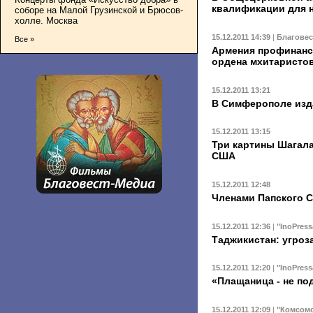
квалификации для 
соборе на Малой Грузинской и Брюсов-
холле. Москва
15.12.2011 14:39
|
Благове
Все »
Армения профинанс
ордена мхитаристо
15.12.2011 13:21
В Симферополе изд
15.12.2011 13:15
Три картины Шагала
США
15.12.2011 12:48
Членами Папского С
15.12.2011 12:36
|
"InoPress
Таджикистан: угроз
15.12.2011 12:20
|
"InoPress
«Плащаница - не по
15.12.2011 12:09
|
"Комсомо