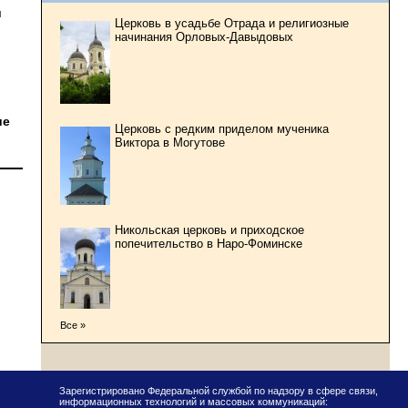
и
Церковь в усадьбе Отрада и религиозные
начинания Орловых-Давыдовых
ие
Церковь с редким приделом мученика
Виктора в Могутове
Никольская церковь и приходское
попечительство в Наро-Фоминске
Все »
Зарегистрировано Федеральной службой по надзору в сфере связи,
информационных технологий и массовых коммуникаций: