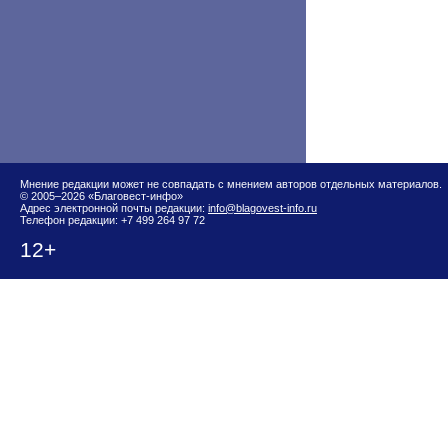
Мнение редакции может не совпадать с мнением авторов отдельных материалов.
© 2005–2026 «Благовест-инфо»
Адрес электронной почты редакции:
info@blagovest-info.ru
Телефон редакции: +7 499 264 97 72
12+