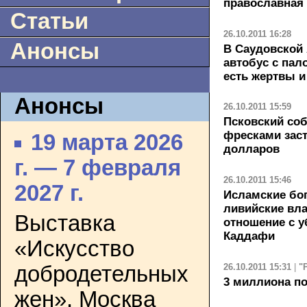
православная
Статьи
26.10.2011 16:28
Анонсы
В Саудовской
автобус с пал
есть жертвы и
Анонсы
26.10.2011 15:59
Псковский со
фресками зас
19 марта 2026
долларов
г. — 7 февраля
26.10.2011 15:46
2027 г.
Исламские бо
ливийские вла
Выставка
отношение с 
Каддафи
«Искусство
26.10.2011 15:31
|
"
добродетельных
3 миллиона п
жен». Москва