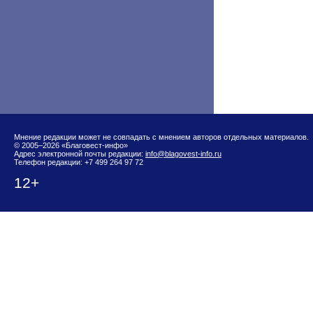
Мнение редакции может не совпадать с мнением авторов отдельных материалов.
© 2005–2026 «Благовест-инфо»
Адрес электронной почты редакции:
info@blagovest-info.ru
Телефон редакции: +7 499 264 97 72
12+