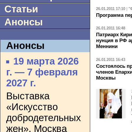
Статьи
26.01.2011 17:10
|
"
Программа пе
Анонсы
26.01.2011 16:48
Патриарх Кир
нунция в РФ а
Анонсы
Меннини
19 марта 2026
26.01.2011 16:43
Состоялось пр
г. — 7 февраля
членов Епархи
Москвы
2027 г.
Выставка
«Искусство
добродетельных
жен». Москва