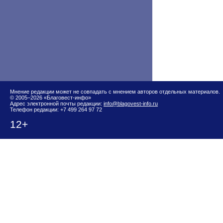
Мнение редакции может не совпадать с мнением авторов отдельных материалов.
© 2005–2026 «Благовест-инфо»
Адрес электронной почты редакции:
info@blagovest-info.ru
Телефон редакции: +7 499 264 97 72
12+