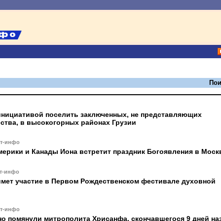
Пои
 инициативой поселить заключенных, не представляющих
ства, в высокогорных районах Грузии
ст-инфо
ерики и Канады Иона встретит праздник Богоявления в Моск
т-инфо
имет участие в Первом Рождественском фестивале духовной
ст-инфо
о помянули митрополита Хрисанфа, скончавшегося 9 дней на