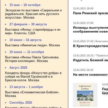
15 мая – 18 октября
12.01.2011 18:00
Экскурсии по выставке «Сакральное и
Папа Римский призв
радикальное. Красная нить русского
искусства». Москва
12.01.2011 17:56
27 февраля – 30 августа
Испанцы выступили 
Выставка «Иконы: старообрядцы и их
соображениям сове
мир». Клинтон, США
10 июня – 16 августа
12.01.2011 17:44
|
Благове
Выставка «Именитые люди». Москва
В Христорождествен
10 июня — 11 октября
12.01.2011 16:31
|
"Правосл
Выставка «Иконы Павла Третьякова.
Издатель Божией м
История коллекции». Москва
Август 2026
12.01.2011 16:22
Концерты фонда «Искусство добра» в
На месте сожженног
соборе на Малой Грузинской и в
Брюсов-холле. Москва
12.0
13 августа – 1 ноября
Пер
Выставка «Елизаветинская Библия».
Це
Москва
Сентябрь 2026
Концерты фонда «Искусство добра» в