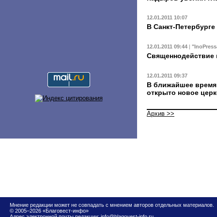
12.01.2011 10:07
В Санкт-Петербурге
12.01.2011 09:44
|
"InoPress
Священнодействие 
12.01.2011 09:37
В ближайшее время
открыто новое церк
Архив >>
Мнение редакции может не совпадать с мнением авторов отдельных материалов.
© 2005–2026 «Благовест-инфо»
Адрес электронной почты редакции:
info@blagovest-info.ru