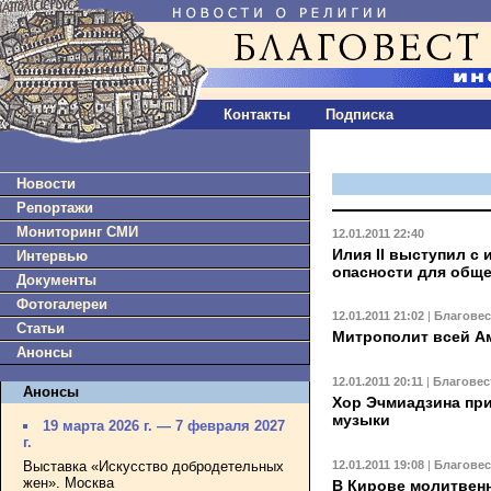
Контакты
Подписка
Новости
Репортажи
Мониторинг СМИ
12.01.2011 22:40
Илия II выступил с
Интервью
опасности для обще
Документы
Фотогалереи
12.01.2011 21:02
|
Благове
Статьи
Митрополит всей Ам
Анонсы
12.01.2011 20:11
|
Благовес
Анонсы
Хор Эчмиадзина пр
музыки
19 марта 2026 г. — 7 февраля 2027
г.
12.01.2011 19:08
|
Благове
Выставка «Искусство добродетельных
жен». Москва
В Кирове молитвенн