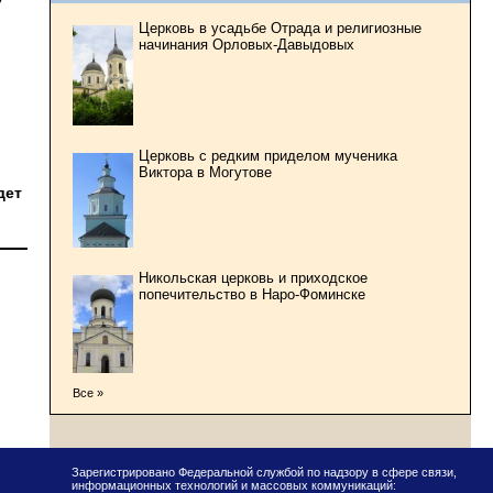
Церковь в усадьбе Отрада и религиозные
начинания Орловых-Давыдовых
Церковь с редким приделом мученика
Виктора в Могутове
дет
Никольская церковь и приходское
попечительство в Наро-Фоминске
Все »
Зарегистрировано Федеральной службой по надзору в сфере связи,
информационных технологий и массовых коммуникаций: