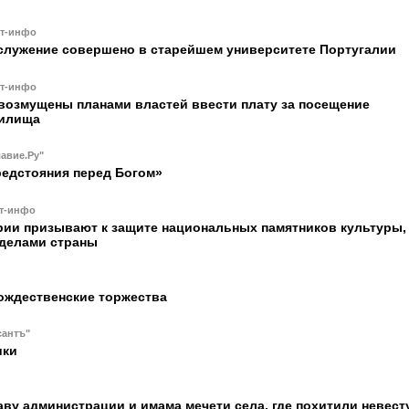
ст-инфо
служение совершено в старейшем университете Португалии
ст-инфо
возмущены планами властей ввести плату за посещение
тилища
авие.Ру"
редстояния перед Богом»
т-инфо
рии призывают к защите национальных памятников культуры,
еделами страны
ождественские торжества
сантъ"
ики
ву администрации и имама мечети села, где похитили невест