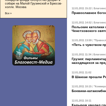
соборе на Малой Грузинской и Брюсов-
холле. Москва
12.01.2011 15:22
|
Благове
Православное бого
Все »
12.01.2011 14:52
|
Благове
Польские католики 
Ченстховского свя
12.01.2011 13:59
|
"Правосл
«Петь с чувством п
12.01.2011 11:34
|
Благовес
Грузия: парламента
находящихся за пр
12.01.2011 11:02
В Шанхае прошли Р
12.01.2011 10:15
|
"Коммер
Боевики-катакомбн
12.01.2011 10:11
Кадыров уволил гла