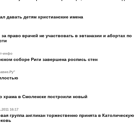
ал давать детям христианские имена
за право врачей не участвовать в эвтаназии и абортах по
сти
ст-инфо
ском соборе Риги завершена роспись стен
авие.Ру"
илостью
о храма в Смоленске построили новый
1.2011 16:17
вая группа англикан торжественно принята в Католическую
рковь