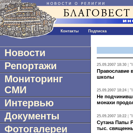
Контакты
Подписка
Новости
Репортажи
25.09.2007 18:30
|
"
Православие в
Мониторинг
школы
СМИ
25.09.2007 18:24
|
"
Не подчинивши
Интервью
монахи продо
Документы
25.09.2007 18:22
|
"
Сутана Папы Р
Фотогалереи
тыс. священн