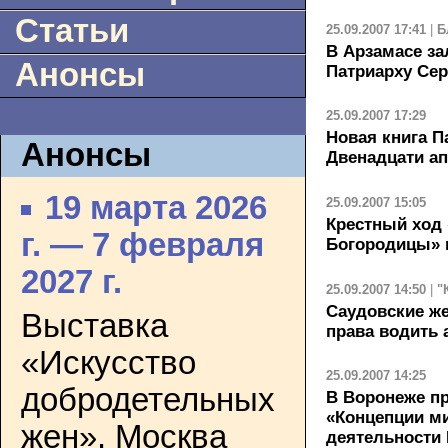
Статьи
25.09.2007 17:41
|
Б
В Арзамасе з
Анонсы
Патриарху Сер
25.09.2007 17:29
Новая книга 
Анонсы
Двенадцати а
19 марта 2026
25.09.2007 15:05
Крестный ход 
г. — 7 февраля
Богородицы» 
2027 г.
25.09.2007 14:50
|
"
Саудовские ж
Выставка
права водить
«Искусство
25.09.2007 14:25
добродетельных
В Воронеже пр
«Концепции м
жен». Москва
деятельности