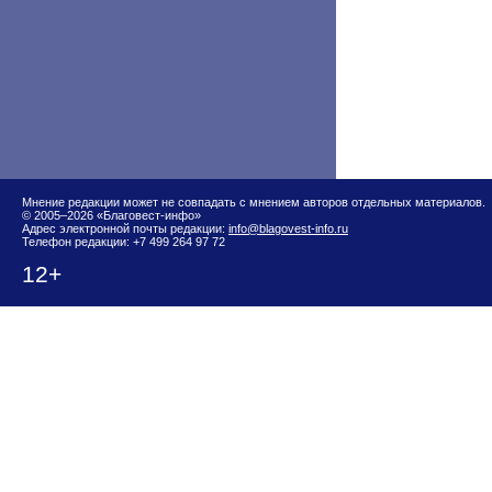
Мнение редакции может не совпадать с мнением авторов отдельных материалов.
© 2005–2026 «Благовест-инфо»
Адрес электронной почты редакции:
info@blagovest-info.ru
Телефон редакции: +7 499 264 97 72
12+