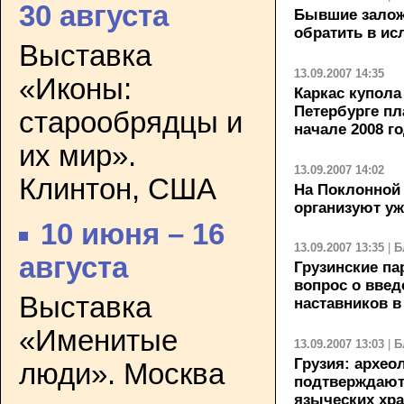
30 августа
Бывшие залож
обратить в ис
Выставка
13.09.2007 14:35
«Иконы:
Каркас купола
Петербурге пл
старообрядцы и
начале 2008 г
их мир».
13.09.2007 14:02
Клинтон, США
На Поклонной 
организуют у
10 июня – 16
13.09.2007 13:35
|
Б
августа
Грузинские па
вопрос о введ
Выставка
наставников в
«Именитые
13.09.2007 13:03
|
Б
Грузия: архео
люди». Москва
подтверждают
языческих хр