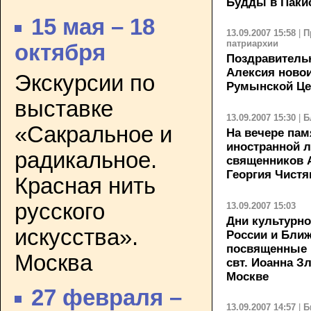
Будды в Паки
15 мая – 18
13.09.2007 15:58
|
П
патриархии
октября
Поздравитель
Алексия ново
Экскурсии по
Румынской Це
выставке
13.09.2007 15:30
|
Б
«Сакральное и
На вечере пам
иностранной 
радикальное.
священников 
Георгия Чистя
Красная нить
русского
13.09.2007 15:03
Дни культурно
искусства».
России и Ближ
посвященные 
Москва
свт. Иоанна З
Москве
27 февраля –
13.09.2007 14:57
|
Б