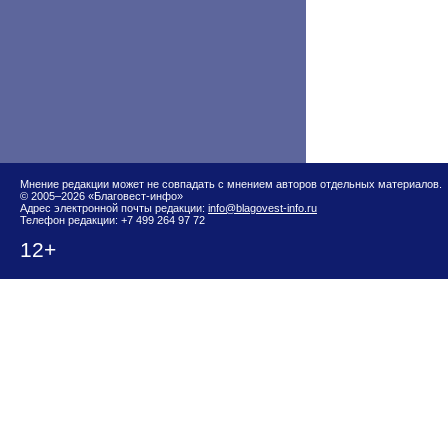
Мнение редакции может не совпадать с мнением авторов отдельных материалов.
© 2005–2026 «Благовест-инфо»
Адрес электронной почты редакции:
info@blagovest-info.ru
Телефон редакции: +7 499 264 97 72
12+