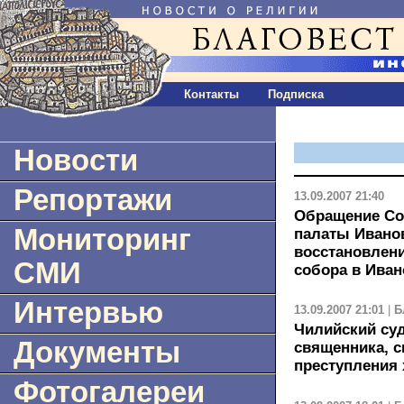
Контакты
Подписка
Новости
Репортажи
13.09.2007 21:40
Обращение Со
Мониторинг
палаты Ивано
восстановлен
СМИ
собора в Иван
Интервью
13.09.2007 21:01
|
Б
Чилийский суд
Документы
священника, 
преступления
Фотогалереи