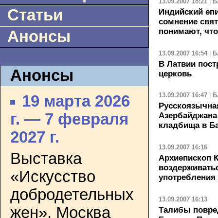
13.09.2007 18:21
|
Б
Статьи
Индийский епи
сомнение свят
понимают, что
Анонсы
13.09.2007 16:54
|
Б
В Латвии пос
Анонсы
церковь
13.09.2007 16:47
|
Б
19 марта 2026
Русскоязычна
г. — 7 февраля
Азербайджана 
кладбища в Б
2027 г.
13.09.2007 16:16
Выставка
Архиепископ К
воздерживатьс
«Искусство
употребления
добродетельных
13.09.2007 16:13
жен». Москва
Талибы повре