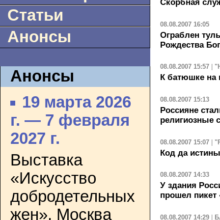
Скорбная служ
Статьи
08.08.2007 16:05
Анонсы
Ограблен тул
Рождества Бо
08.08.2007 15:57
|
"
Анонсы
К батюшке на 
19 марта 2026
08.08.2007 15:13
Россияне ста
г. — 7 февраля
религиозные 
2027 г.
08.08.2007 15:07
|
"
Код да истин
Выставка
«Искусство
08.08.2007 14:33
У здания Росс
добродетельных
прошел пикет 
жен». Москва
08.08.2007 14:29
|
Б