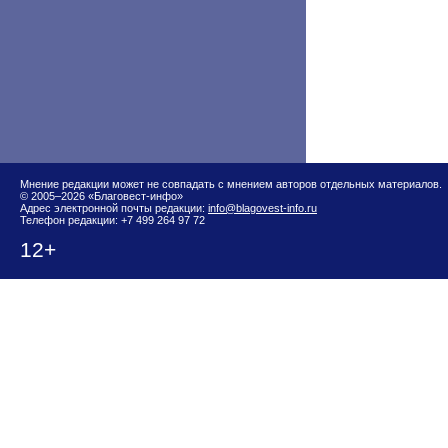
Мнение редакции может не совпадать с мнением авторов отдельных материалов.
© 2005–2026 «Благовест-инфо»
Адрес электронной почты редакции:
info@blagovest-info.ru
Телефон редакции: +7 499 264 97 72
12+