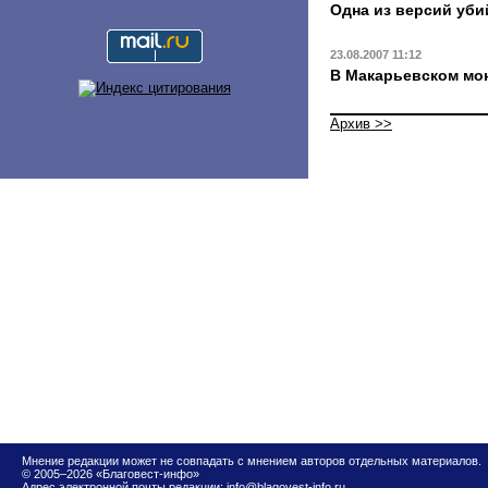
Одна из версий уби
23.08.2007 11:12
В Макарьевском мо
Архив >>
Мнение редакции может не совпадать с мнением авторов отдельных материалов.
© 2005–2026 «Благовест-инфо»
Адрес электронной почты редакции:
info@blagovest-info.ru