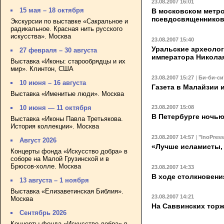
23.08.2007 16:01
15 мая – 18 октября
В московском метр
псевдосвященников
Экскурсии по выставке «Сакральное и
радикальное. Красная нить русского
искусства». Москва
23.08.2007 15:40
Уральские археолог
27 февраля – 30 августа
императора Николая
Выставка «Иконы: старообрядцы и их
мир». Клинтон, США
23.08.2007 15:27
|
Би-би-си
10 июня – 16 августа
Газета в Малайзии 
Выставка «Именитые люди». Москва
23.08.2007 15:08
10 июня — 11 октября
В Петербурге ночью
Выставка «Иконы Павла Третьякова.
История коллекции». Москва
23.08.2007 14:57
|
"InoPres
Август 2026
«Лучше исламисты,
Концерты фонда «Искусство добра» в
соборе на Малой Грузинской и в
Брюсов-холле. Москва
23.08.2007 14:33
В ходе столкновени
13 августа – 1 ноября
Выставка «Елизаветинская Библия».
23.08.2007 14:21
Москва
На Саввинских торж
Сентябрь 2026
Концерты фонда «Искусство добра» в