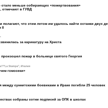
о стало меньше собирающих «пожертвования»
, отмечают в ГУВД
и полагают, что этим летом им удалось найти останки двух де
 II
"
извинилась за карикатуру на Христа
 произошел пожар в больнице cвятого Георгия
sa"/"La Stampa", Италия
 чем гомосеки»
я между суннитскими боевиками в Ираке погибли 25 человек
ествах собраны сотни подписей за ОПК в школах