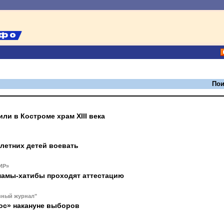
Пои
ли в Костроме храм XIII века
-летних детей воевать
ИР»
мамы-хатибы проходят аттестацию
вный журнал"
ос» накануне выборов