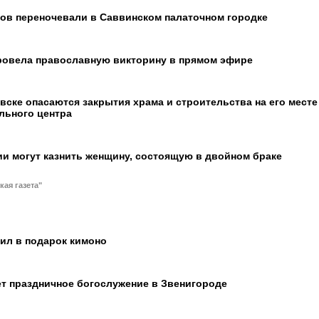
ов переночевали в Саввинском палаточном городке
провела православную викторину в прямом эфире
ске опасаются закрытия храма и строительства на его месте
льного центра
и могут казнить женщину, состоящую в двойном браке
кая газета"
ил в подарок кимоно
ет праздничное богослужение в Звенигороде