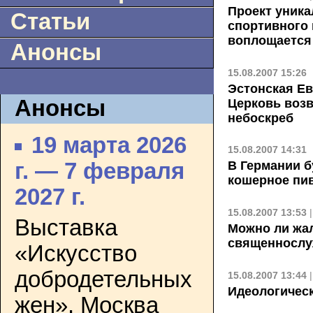
Проект уника
Статьи
спортивного 
воплощается
Анонсы
15.08.2007 15:26
Эстонская Е
Анонсы
Церковь возв
небоскреб
19 марта 2026
15.08.2007 14:31
В Германии б
г. — 7 февраля
кошерное пи
2027 г.
15.08.2007 13:53
Выставка
Можно ли жал
священнослу
«Искусство
добродетельных
15.08.2007 13:44
Идеологичес
жен». Москва