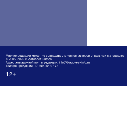
Мнение редакции может не совпадать с мнением авторов отдельных материалов.
© 2005–2026 «Благовест-инфо»
Адрес электронной почты редакции:
info@blagovest-info.ru
Телефон редакции: +7 499 264 97 72
12+