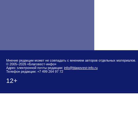
Мнение редакции может не совпадать с мнением авторов отдельных материалов.
© 2005–2026 «Благовест-инфо»
Адрес электронной почты редакции:
info@blagovest-info.ru
Телефон редакции: +7 499 264 97 72
12+