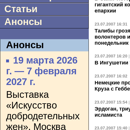
гигантский к
Статьи
епархии
Анонсы
23.07.2007 16:31
Талибы грозя
волонтеров 
Анонсы
понедельник
23.07.2007 16:20
19 марта 2026
В Ингушетии 
г. — 7 февраля
23.07.2007 16:02
2027 г.
Немецкие пр
Круза с Гебб
Выставка
23.07.2007 15:54
«Искусство
Эрдоган, тр
добродетельных
исламиста
жен». Москва
23.07.2007 15:40