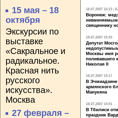
15 мая – 18
18.07.2007 16:23
|
Б
Воронеж: медэ
октября
невменяемым 
священнику н
Экскурсии по
18.07.2007 15:43
выставке
Депутат Мосг
недопустимым
«Сакральное и
Москвы имя р
радикальное.
поливавшего к
Николая II
Красная нить
18.07.2007 15:17
русского
В Эчмиадзине 
армянского б
искусства».
Манукяна
Москва
18.07.2007 14:41
В Тбилиси от
27 февраля –
праздник Вар