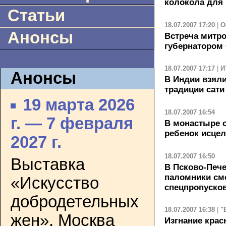
колокола для
Статьи
18.07.2007 17:20
|
О
Анонсы
Встреча митро
губернатором
18.07.2007 17:17
|
И
Анонсы
В Индии взяли
традиции сати
19 марта 2026
18.07.2007 16:54
г. — 7 февраля
В монастыре 
ребенок исцел
2027 г.
18.07.2007 16:50
Выставка
В Псково-Печ
паломники смо
«Искусство
спецпропуско
добродетельных
18.07.2007 16:38
|
"
жен». Москва
Изгнание крас