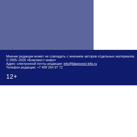
Мнение редакции может не совпадать с мнением авторов отдельных материалов.
© 2005–2026 «Благовест-инфо»
Адрес электронной почты редакции:
info@blagovest-info.ru
Телефон редакции: +7 499 264 97 72
12+