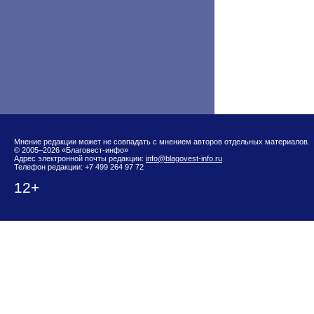
Мнение редакции может не совпадать с мнением авторов отдельных материалов.
© 2005–2026 «Благовест-инфо»
Адрес электронной почты редакции:
info@blagovest-info.ru
Телефон редакции: +7 499 264 97 72
12+