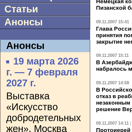
Немецкая ко
Статьи
Пизанской 
Анонсы
09.11.2007 15:41
Глава Росси
принятия по
закрытие не
Анонсы
09.11.2007 15:11
19 марта 2026
В Азербайд
набралось м
г. — 7 февраля
2027 г.
09.11.2007 14:58
В Российско
Выставка
отказ в реа
незаконным 
«Искусство
решение Вер
добродетельных
09.11.2007 14:11
жен». Москва
Протоиерей 