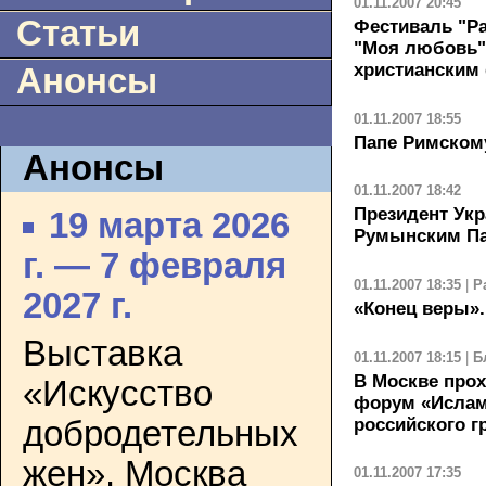
01.11.2007 20:45
Статьи
Фестиваль "Ра
"Моя любовь"
христианским
Анонсы
01.11.2007 18:55
Папе Римскому
Анонсы
01.11.2007 18:42
Президент Укр
19 марта 2026
Румынским Па
г. — 7 февраля
01.11.2007 18:35
|
Р
2027 г.
«Конец веры».
Выставка
01.11.2007 18:15
|
Б
В Москве про
«Искусство
форум «Ислам 
российского г
добродетельных
жен». Москва
01.11.2007 17:35