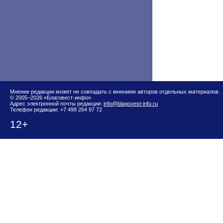
Мнение редакции может не совпадать с мнением авторов отдельных материалов.
© 2005–2026 «Благовест-инфо»
Адрес электронной почты редакции:
info@blagovest-info.ru
Телефон редакции: +7 499 264 97 72
12+