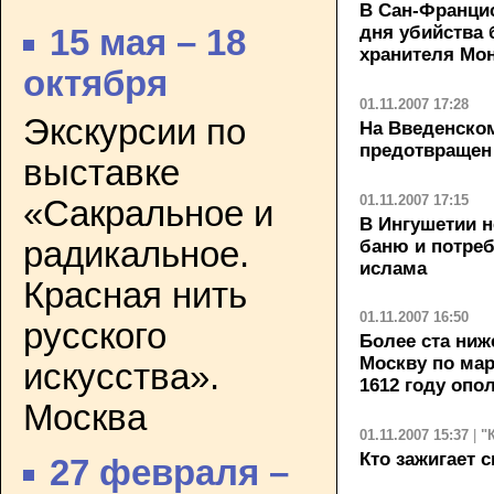
В Сан-Францис
дня убийства 
15 мая – 18
хранителя Мо
октября
01.11.2007 17:28
Экскурсии по
На Введенско
предотвращен
выставке
01.11.2007 17:15
«Сакральное и
В Ингушетии н
радикальное.
баню и потреб
ислама
Красная нить
01.11.2007 16:50
русского
Более ста ниж
Москву по мар
искусства».
1612 году опо
Москва
01.11.2007 15:37
|
"
Кто зажигает 
27 февраля –