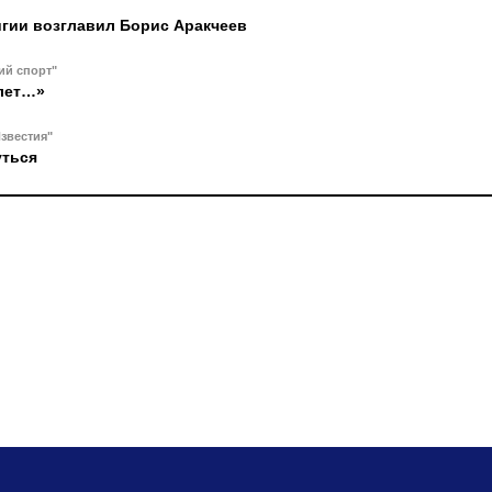
гии возглавил Борис Аракчеев
ий спорт"
 лет…»
звестия"
уться