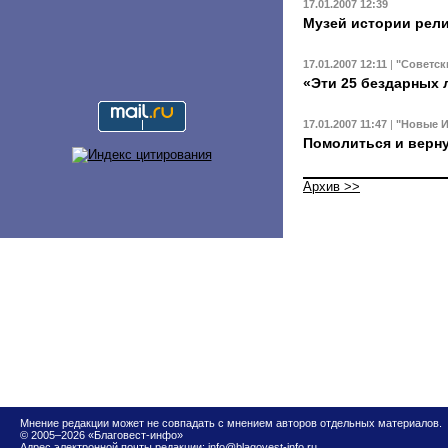
17.01.2007 12:39
Музей истории рели
17.01.2007 12:11
|
"Советск
«Эти 25 бездарных
17.01.2007 11:47
|
"Новые И
Помолиться и верн
Архив >>
Мнение редакции может не совпадать с мнением авторов отдельных материалов.
© 2005–2026 «Благовест-инфо»
Адрес электронной почты редакции:
info@blagovest-info.ru