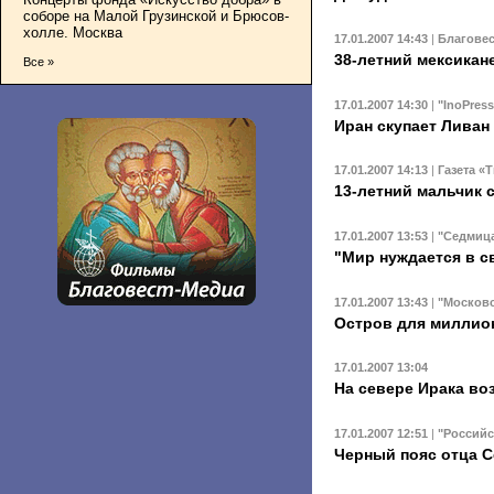
соборе на Малой Грузинской и Брюсов-
холле. Москва
17.01.2007 14:43
|
Благове
38-летний мексикан
Все »
17.01.2007 14:30
|
"InoPress
Иран скупает Ливан
17.01.2007 14:13
|
Газета «
13-летний мальчик 
17.01.2007 13:53
|
"Седмица
"Мир нуждается в с
17.01.2007 13:43
|
"Москов
Остров для миллио
17.01.2007 13:04
На севере Ирака во
17.01.2007 12:51
|
"Российс
Черный пояс отца С