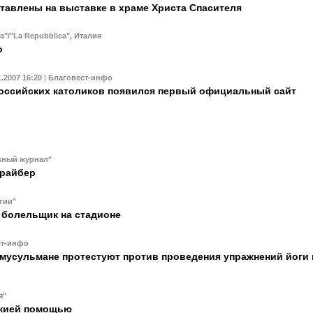
тавлены на выставке в храме Христа Спасителя
a"/"La Repubblica", Италия
о
1.2007 16:20
|
Благовест-инфо
оссийских католиков появился первый официальный сайт
вный журнал"
райбер
гии"
– болельщик на стадионе
ст-инфо
 мусульмане протестуют против проведения упражнений йоги 
я"
ожией помощью