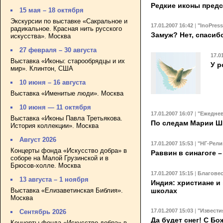
Редкие иконы предс
15 мая – 18 октября
Экскурсии по выставке «Сакральное и
17.01.2007 16:42
|
"InoPress
радикальное. Красная нить русского
Замуж? Нет, спасиб
искусства». Москва
27 февраля – 30 августа
17.0
Выставка «Иконы: старообрядцы и их
У р
мир». Клинтон, США
10 июня – 16 августа
Выставка «Именитые люди». Москва
10 июня — 11 октября
17.01.2007 16:07
|
"Ежедне
Выставка «Иконы Павла Третьякова.
По следам Марии Ш
История коллекции». Москва
Август 2026
17.01.2007 15:53
|
"НГ-Рели
Концерты фонда «Искусство добра» в
Раввин в синагоге 
соборе на Малой Грузинской и в
Брюсов-холле. Москва
17.01.2007 15:15
|
Благове
13 августа – 1 ноября
Индия: христиане и
школах
Выставка «Елизаветинская Библия».
Москва
17.01.2007 15:03
|
"Извести
Сентябрь 2026
Да будет снег! С Б
Концерты фонда «Искусство добра» в