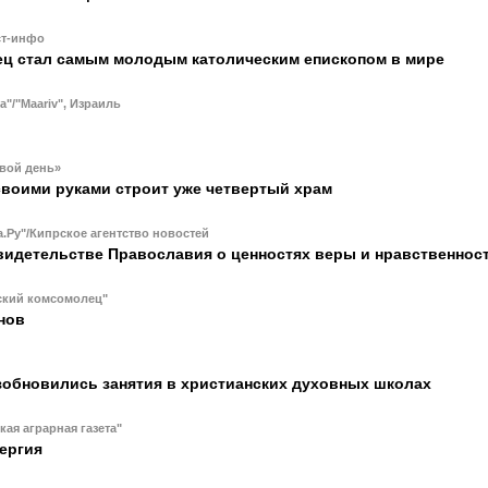
ст-инфо
ец стал самым молодым католическим епископом в мире
a"/"Maariv", Израиль
Твой день»
своими руками строит уже четвертый храм
.Ру"/Кипрское агентство новостей
видетельстве Православия о ценностях веры и нравственнос
ский комсомолец"
нов
зобновились занятия в христианских духовных школах
кая аграрная газета"
ергия