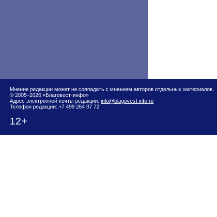
Мнение редакции может не совпадать с мнением авторов отдельных материалов.
© 2005–2026 «Благовест-инфо»
Адрес электронной почты редакции:
info@blagovest-info.ru
Телефон редакции: +7 499 264 97 72
12+