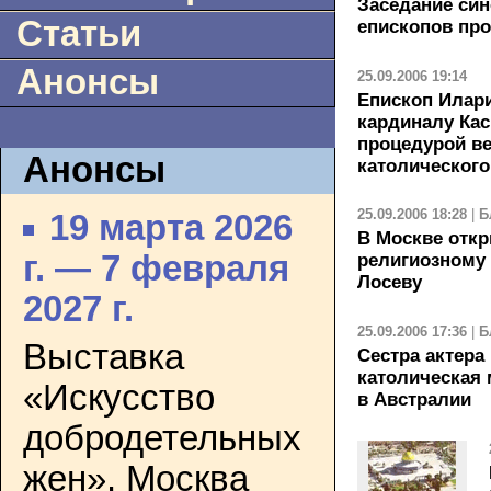
Заседание син
Статьи
епископов пр
Анонсы
25.09.2006 19:14
Епископ Илари
кардиналу Кас
процедурой в
Анонсы
католического
25.09.2006 18:28
|
Б
19 марта 2026
В Москве отк
г. — 7 февраля
религиозному
Лосеву
2027 г.
25.09.2006 17:36
|
Б
Выставка
Сестра актера
католическая 
«Искусство
в Австралии
добродетельных
жен». Москва