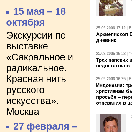
15 мая – 18
октября
25.09.2006 17:12
|
Б
Экскурсии по
Архиепископ Б
дневник
выставке
25.09.2006 16:52
|
"
«Сакральное и
Трех папских 
радикальное.
недостаточно
Красная нить
25.09.2006 16:35
|
Б
Индонезия: т
русского
христианам бы
просьбе – пер
искусства».
отпевания в ц
Москва
27 февраля –