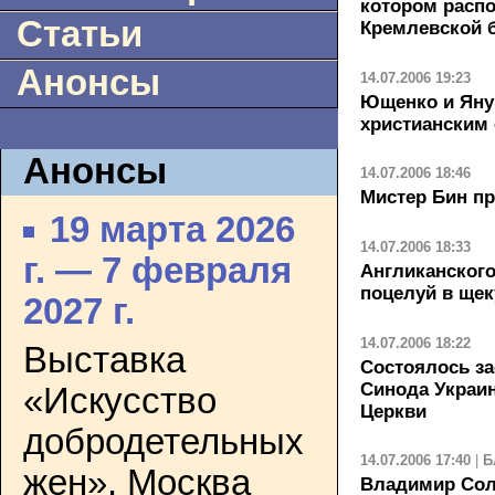
котором распо
Статьи
Кремлевской 
Анонсы
14.07.2006 19:23
Ющенко и Яну
христианским
Анонсы
14.07.2006 18:46
Мистер Бин пр
19 марта 2026
14.07.2006 18:33
г. — 7 февраля
Англиканского
поцелуй в щек
2027 г.
14.07.2006 18:22
Выставка
Состоялось з
Синода Украи
«Искусство
Церкви
добродетельных
14.07.2006 17:40
|
Б
жен». Москва
Владимир Сол