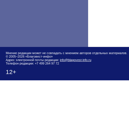
Мнение редакции может не совпадать с мнением авторов отдельных материалов.
© 2005–2026 «Благовест-инфо»
Адрес электронной почты редакции:
info@blagovest-info.ru
Телефон редакции: +7 499 264 97 72
12+