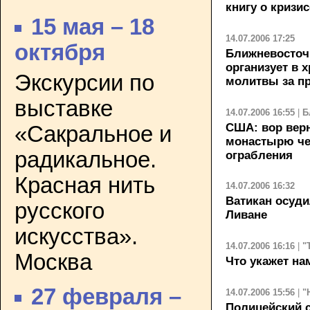
книгу о кризи
15 мая – 18
14.07.2006 17:25
октября
Ближневосточ
организует в 
Экскурсии по
молитвы за п
выставке
14.07.2006 16:55
|
Б
США: вор вер
«Сакральное и
монастырю чер
радикальное.
ограбления
Красная нить
14.07.2006 16:32
Ватикан осуди
русского
Ливане
искусства».
14.07.2006 16:16
|
"
Москва
Что укажет на
27 февраля –
14.07.2006 15:56
|
"
Полицейский с