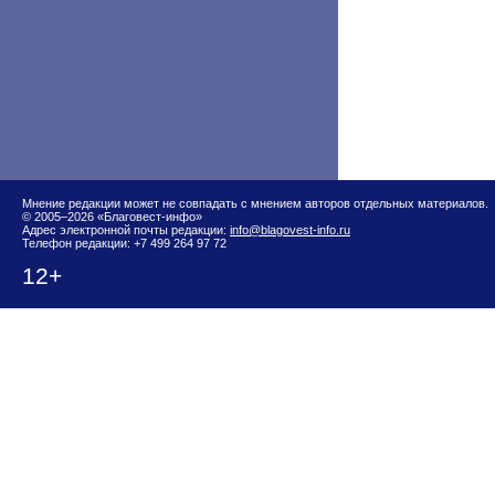
Мнение редакции может не совпадать с мнением авторов отдельных материалов.
© 2005–2026 «Благовест-инфо»
Адрес электронной почты редакции:
info@blagovest-info.ru
Телефон редакции: +7 499 264 97 72
12+