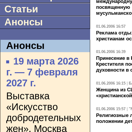
международн
Статьи
посвященную
мусульманско
Анонсы
01.06.2006 16:57
Реклама отдых
христианам о
Анонсы
01.06.2006 16:39
Принесение в
19 марта 2026
Крестителя п
г. — 7 февраля
духовности в с
2027 г.
01.06.2006 16:15
|
Б
Женщина из С
Выставка
«христианской
«Искусство
01.06.2006 15:57
|
"
Религиозные 
добродетельных
положении де
жен». Москва