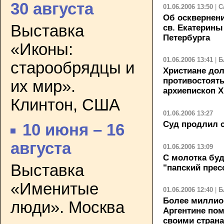
30 августа
01.06.2006 13:50
|
С
Об осквернени
Выставка
св. Екатерины
Петербурга
«Иконы:
01.06.2006 13:41
|
Б
старообрядцы и
Христиане до
противостоять
их мир».
архиепископ 
Клинтон, США
01.06.2006 13:27
Cуд продлил с
10 июня – 16
августа
01.06.2006 13:09
С молотка бу
Выставка
"папский прес
«Именитые
01.06.2006 12:40
|
Б
Более миллио
люди». Москва
Аргентине по
своими стран