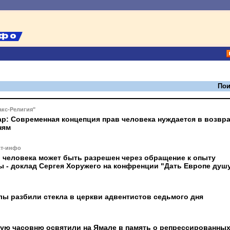
Пои
кс-Религия"
р: Современная концепция прав человека нуждается в возвр
ням
ст-инфо
 человека может быть разрешен через обращение к опыту
ы - доклад Сергея Хоружего на конфренции "Дать Европе душ
лы разбили стекла в церкви адвентистов седьмого дня
ую часовню освятили на Ямале в память о репрессированны