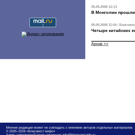
05.05.2006 12:13
В Монголии прошли
05.05.2006 11:54
|
Благове
Четыре китайских е
Архив >>
Мнение редакции может не совпадать с мнением авторов отдельных материалов.
© 2005–2026 «Благовест-инфо»
Адрес электронной почты редакции:
info@blagovest-info.ru