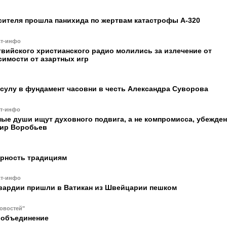
сителя прошла панихида по жертвам катастрофы А-320
ст-инфо
вийского христианского радио молились за излечение от
симости от азартных игр
сулу в фундамент часовни в честь Александра Суворова
ст-инфо
ые души ищут духовного подвига, а не компромисса, убежден
ир Воробьев
ерность традициям
ст-инфо
гвардии пришли в Ватикан из Швейцарии пешком
овостей"
 объединение