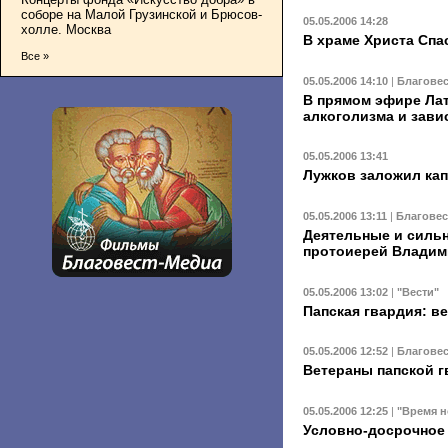
соборе на Малой Грузинской и Брюсов-
05.05.2006 14:28
холле. Москва
В храме Христа Спа
Все »
05.05.2006 14:10
|
Благове
В прямом эфире Лат
алкоголизма и зави
05.05.2006 13:41
Лужков заложил кап
05.05.2006 13:11
|
Благове
Деятельные и сильн
протоиерей Владим
05.05.2006 13:02
|
"Вести"
Папская гвардия: в
05.05.2006 12:52
|
Благове
Ветераны папской 
05.05.2006 12:25
|
"Время н
Условно-досрочное