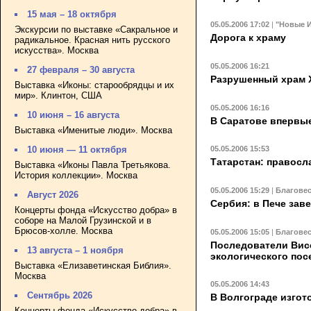
15 мая – 18 октября
05.05.2006 17:02
|
"Новые И
Экскурсии по выставке «Сакральное и
Дорога к храму
радикальное. Красная нить русского
искусства». Москва
05.05.2006 16:21
27 февраля – 30 августа
Разрушенный храм X
Выставка «Иконы: старообрядцы и их
мир». Клинтон, США
05.05.2006 16:16
10 июня – 16 августа
В Саратове впервые
Выставка «Именитые люди». Москва
05.05.2006 15:53
10 июня — 11 октября
Татарстан: правосл
Выставка «Иконы Павла Третьякова.
История коллекции». Москва
05.05.2006 15:29
|
Благове
Август 2026
Сербия: в Пече зав
Концерты фонда «Искусство добра» в
соборе на Малой Грузинской и в
Брюсов-холле. Москва
05.05.2006 15:05
|
Благове
Последователи Вис
13 августа – 1 ноября
экологического пос
Выставка «Елизаветинская Библия».
Москва
05.05.2006 14:43
Сентябрь 2026
В Волгограде изгот
Концерты фонда «Искусство добра» в