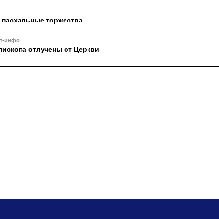
 пасхальные торжества
ст-инфо
пископа отлучены от Церкви