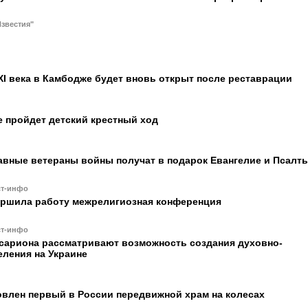
звестия"
I века в Камбодже будет вновь открыт после реставрации
 пройдет детский крестный ход
авные ветераны войны получат в подарок Евангелие и Псалт
ст-инфо
ершила работу межрелигиозная конференция
ст-инфо
сариона рассматривают возможность создания духовно-
еления на Украине
овлен первый в России передвижной храм на колесах