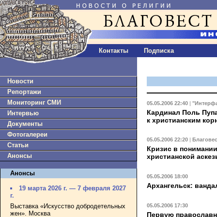
Контакты
Подписка
Новости
Репортажи
Мониторинг СМИ
05.05.2006 22:40
|
"Интерфа
Кардинал Поль Пупа
Интервью
к христианским кор
Документы
Фотогалереи
05.05.2006 22:20
|
Благове
Статьи
Кризис в понимании
Анонсы
христианской аскез
Анонсы
05.05.2006 18:00
Архангельск: ванда
19 марта 2026 г. — 7 февраля 2027
г.
05.05.2006 17:30
Выставка «Искусство добродетельных
жен». Москва
Первую православн