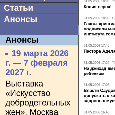
31.05.2006 18:08
|
"
Статьи
Копия верна!
Анонсы
31.05.2006 18:00
|
Б
Главы христи
подписали ма
института сем
Анонсы
31.05.2006 17:45
Пастора Адела
19 марта 2026
г. — 7 февраля
31.05.2006 17:22
|
"
На джихад вм
2027 г.
ребенком
Выставка
31.05.2006 17:06
Власти Саудо
«Искусство
допускать к 
добродетельных
здоровых мус
жен». Москва
31.05.2006 16:46