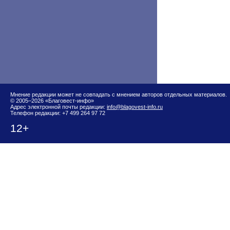
Мнение редакции может не совпадать с мнением авторов отдельных материалов.
© 2005–2026 «Благовест-инфо»
Адрес электронной почты редакции:
info@blagovest-info.ru
Телефон редакции: +7 499 264 97 72
12+