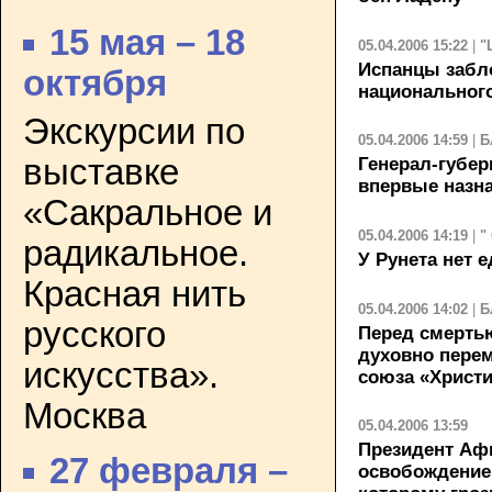
15 мая – 18
05.04.2006 15:22
|
"
Испанцы забл
октября
национальног
Экскурсии по
05.04.2006 14:59
|
Б
выставке
Генерал-губе
впервые назна
«Сакральное и
05.04.2006 14:19
|
"
радикальное.
У Рунета нет 
Красная нить
05.04.2006 14:02
|
Б
русского
Перед смерть
духовно перем
искусства».
cоюза «Христ
Москва
05.04.2006 13:59
Президент Аф
27 февраля –
освобождение