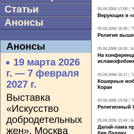
Статьи
05.04.2006 17:08
|
"
Верующих в «п
Анонсы
05.04.2006 16:49
|
"
Религия выше
Анонсы
05.04.2006 16:28
|
Б
На конференц
19 марта 2026
исламофобию 
г. — 7 февраля
05.04.2006 16:17
|
"
Кошерные моб
2027 г.
Коран
Выставка
05.04.2006 15:58
|
"
«Искусство
Религиозный Х
добродетельных
05.04.2006 15:40
|
Б
Далай-лама п
жен». Москва
бен Ладену