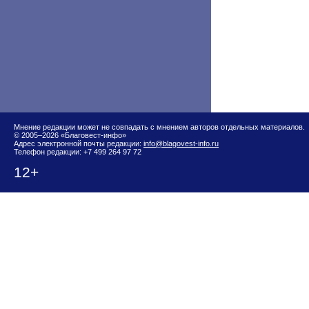
Мнение редакции может не совпадать с мнением авторов отдельных материалов.
© 2005–2026 «Благовест-инфо»
Адрес электронной почты редакции:
info@blagovest-info.ru
Телефон редакции: +7 499 264 97 72
12+