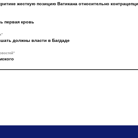
критике жесткую позицию Ватикана относительно контрацепц
ь первая кровь
и"
ешать должны власти в Багдаде
овостей"
мского