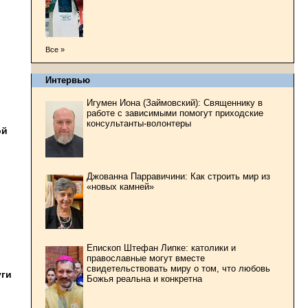
Все »
Интервью
Игумен Иона (Займовский): Священнику в
работе с зависимыми помогут приходские
консультанты-волонтеры
ой
Джованна Парравичини: Как строить мир из
«новых камней»
Епископ Штефан Липке: католики и
православные могут вместе
свидетельствовать миру о том, что любовь
уги
Божья реальна и конкретна