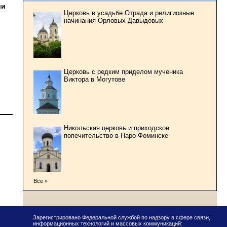
ии
Церковь в усадьбе Отрада и религиозные
начинания Орловых-Давыдовых
Церковь с редким приделом мученика
Виктора в Могутове
Никольская церковь и приходское
попечительство в Наро-Фоминске
Все »
Зарегистрировано Федеральной службой по надзору в сфере связи,
информационных технологий и массовых коммуникаций: