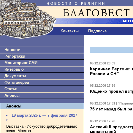
Контакты
Подписка
Новости
Репортажи
Мониторинг СМИ
05.12.2006 23:09
Кардинал Бертоне: 
Интервью
России и СНГ
Документы
Фотогалереи
05.12.2006 17:39
Статьи
Ющенко провел вст
Анонсы
05.12.2006 17:31
|
"Патриар
Анонсы
75 лет назад был р
19 марта 2026 г. — 7 февраля 2027
г.
05.12.2006 17:26
Выставка «Искусство добродетельных
Алексий II предост
жен». Москва
монастырей