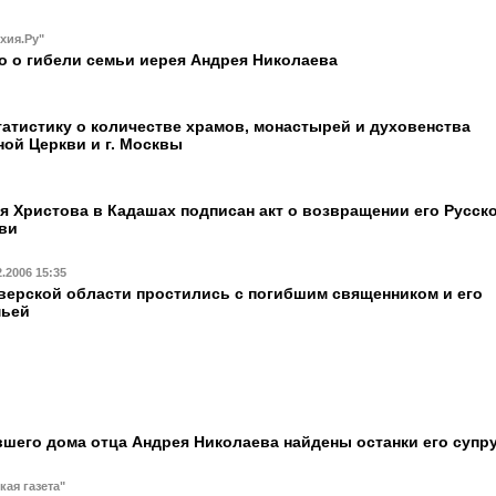
хия.Ру"
о о гибели семьи иерея Андрея Николаева
статистику о количестве храмов, монастырей и духовенства
ой Церкви и г. Москвы
я Христова в Кадашах подписан акт о возвращении его Русск
ви
2.2006 15:35
верской области простились с погибшим священником и его
мьей
шего дома отца Андрея Николаева найдены останки его супр
кая газета"