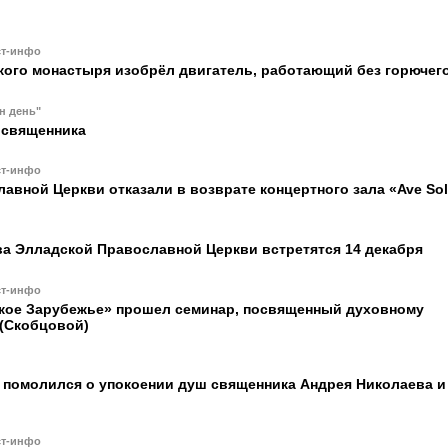
ст-инфо
кого монастыря изобрёл двигатель, работающий без горючег
н день"
 священника
ст-инфо
авной Церкви отказали в возврате концертного зала «Ave So
ва Элладской Православной Церкви встретятся 14 декабря
ст-инфо
ское Зарубежье» прошел семинар, посвященный духовному
 (Скобцовой)
I помолился о упокоении душ священника Андрея Николаева и
ст-инфо