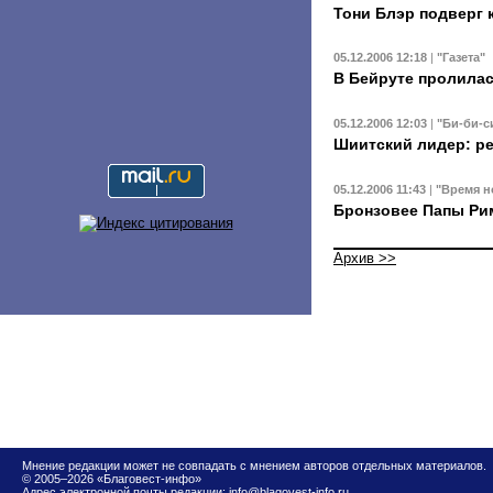
Тони Блэр подверг 
05.12.2006 12:18
|
"Газета"
В Бейруте пролилас
05.12.2006 12:03
|
"Би-би-с
Шиитский лидер: р
05.12.2006 11:43
|
"Время н
Бронзовее Папы Ри
Архив >>
Мнение редакции может не совпадать с мнением авторов отдельных материалов.
© 2005–2026 «Благовест-инфо»
Адрес электронной почты редакции:
info@blagovest-info.ru