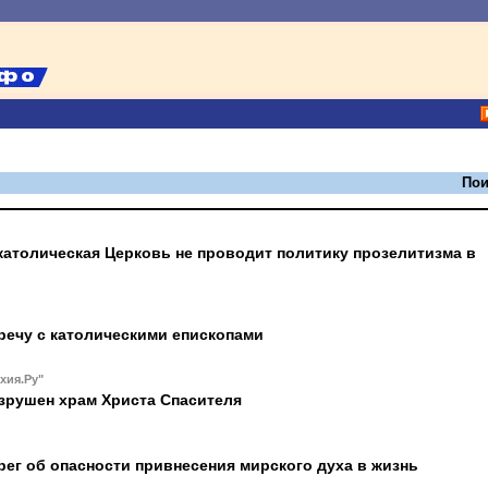
Пои
католическая Церковь не проводит политику прозелитизма в
речу с католическими епископами
хия.Ру"
азрушен храм Христа Спасителя
ерег об опасности привнесения мирского духа в жизнь