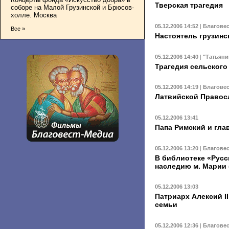
Тверская трагедия
соборе на Малой Грузинской и Брюсов-
холле. Москва
05.12.2006 14:52
|
Благове
Все »
Настоятель грузинс
05.12.2006 14:40
|
"Татьяни
Трагедия сельского
05.12.2006 14:19
|
Благове
Латвийской Правосл
05.12.2006 13:41
Папа Римский и гла
05.12.2006 13:20
|
Благове
В библиотеке «Рус
наследию м. Марии
05.12.2006 13:03
Патриарх Алексий I
семьи
05.12.2006 12:36
|
Благове