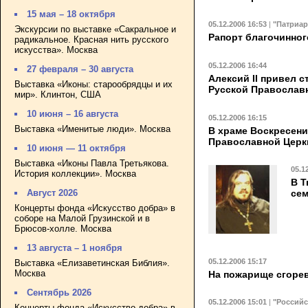
15 мая – 18 октября
05.12.2006 16:53
|
"Патриар
Экскурсии по выставке «Сакральное и
Рапорт благочинног
радикальное. Красная нить русского
искусства». Москва
05.12.2006 16:44
27 февраля – 30 августа
Алексий II привел 
Выставка «Иконы: старообрядцы и их
Русской Православн
мир». Клинтон, США
10 июня – 16 августа
05.12.2006 16:15
Выставка «Именитые люди». Москва
В храме Воскресени
Православной Церк
10 июня — 11 октября
Выставка «Иконы Павла Третьякова.
05.1
История коллекции». Москва
В Т
Август 2026
се
Концерты фонда «Искусство добра» в
соборе на Малой Грузинской и в
Брюсов-холле. Москва
13 августа – 1 ноября
05.12.2006 15:17
Выставка «Елизаветинская Библия».
Москва
На пожарище сгорев
Сентябрь 2026
05.12.2006 15:01
|
"Российс
Концерты фонда «Искусство добра» в