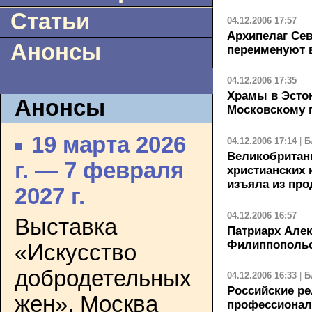
Статьи
04.12.2006 17:57
Архипелаг Се
Анонсы
переименуют 
04.12.2006 17:35
Храмы в Эсто
Анонсы
Московскому 
19 марта 2026
04.12.2006 17:14
|
Б
Великобритани
г. — 7 февраля
христианских
изъяла из про
2027 г.
04.12.2006 16:57
Выставка
Патриарх Алек
Филиппопольс
«Искусство
добродетельных
04.12.2006 16:33
|
Б
Российские р
жен». Москва
профессионал