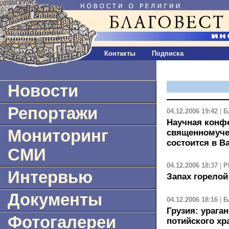
Контакты
Подписка
Новости
Репортажи
04.12.2006 19:42
|
Б
Научная конф
Мониторинг
священномучен
состоится в В
СМИ
04.12.2006 18:37
|
Р
Интервью
Запах горело
Документы
04.12.2006 18:16
|
Б
Грузия: урага
Фотогалереи
потийского хр