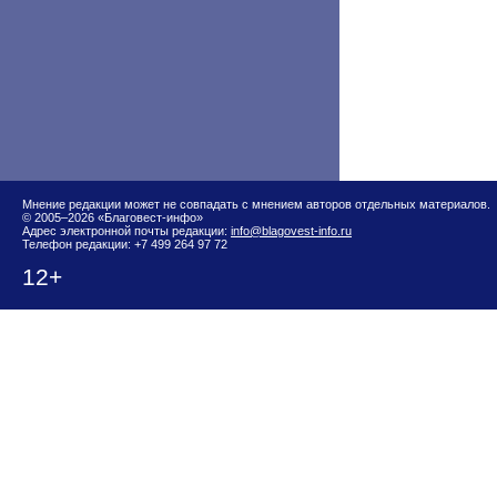
Мнение редакции может не совпадать с мнением авторов отдельных материалов.
© 2005–2026 «Благовест-инфо»
Адрес электронной почты редакции:
info@blagovest-info.ru
Телефон редакции: +7 499 264 97 72
12+