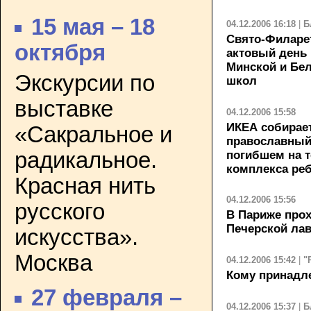
15 мая – 18
04.12.2006 16:18
|
Б
Свято-Филарет
октября
актовый день
Минской и Бе
Экскурсии по
школ
выставке
04.12.2006 15:58
ИКЕА собирает
«Сакральное и
православный
радикальное.
погибшем на т
комплекса ре
Красная нить
04.12.2006 15:56
русского
В Париже прох
Печерской ла
искусства».
Москва
04.12.2006 15:42
|
"
Кому принадл
27 февраля –
04.12.2006 15:37
|
Б