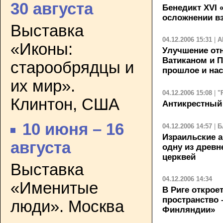
30 августа
Бенедикт XVI 
осложнении в
Выставка
04.12.2006 15:31
|
А
«Иконы:
Улучшение от
Ватиканом и 
старообрядцы и
прошлое и на
их мир».
04.12.2006 15:08
|
"
Клинтон, США
Антикрестный
10 июня – 16
04.12.2006 14:57
|
Б
Израильские 
августа
одну из древн
церквей
Выставка
04.12.2006 14:34
«Именитые
В Риге открое
пространство 
люди». Москва
Финляндии»