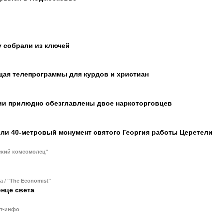
 собрали из ключей
щая телепрограммы для курдов и христиан
ии прилюдно обезглавлены двое наркоторговцев
ли 40-метровый монумент святого Георгия работы Церетели
ский комсомолец"
a / "The Economist"
онце света
ст-инфо