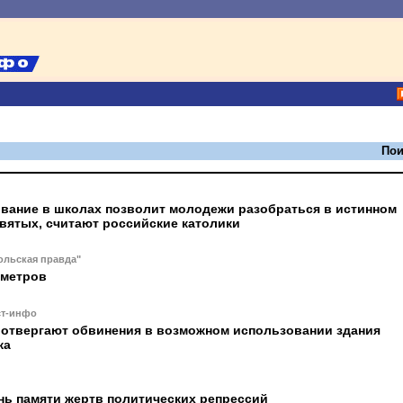
Пои
вание в школах позволит молодежи разобраться в истинном
святых, считают российские католики
ольская правда"
ометров
ст-инфо
 отвергают обвинения в возможном использовании здания
жа
нь памяти жертв политических репрессий