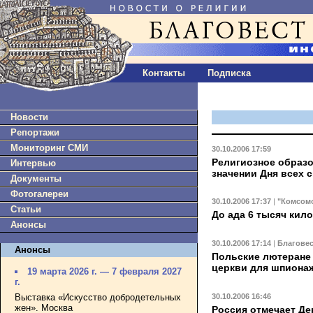
Контакты
Подписка
Новости
Репортажи
Мониторинг СМИ
30.10.2006 17:59
Религиозное образо
Интервью
значении Дня всех 
Документы
Фотогалереи
30.10.2006 17:37
|
"Комсом
Статьи
До ада 6 тысяч кил
Анонсы
30.10.2006 17:14
|
Благове
Анонсы
Польские лютеране
церкви для шпиона
19 марта 2026 г. — 7 февраля 2027
г.
30.10.2006 16:46
Выставка «Искусство добродетельных
жен». Москва
Россия отмечает Де