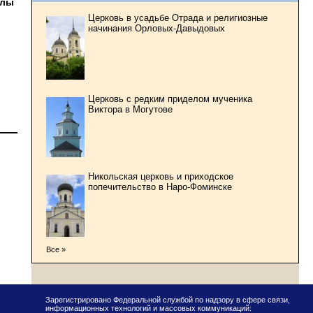
олы
Церковь в усадьбе Отрада и религиозные
начинания Орловых-Давыдовых
Церковь с редким приделом мученика
Виктора в Могутове
Никольская церковь и приходское
попечительство в Наро-Фоминске
Все »
Зарегистрировано Федеральной службой по надзору в сфере связи,
информационных технологий и массовых коммуникаций: