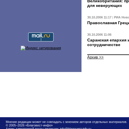
Великобритания: п
для неверующих
30.10.2006 11:17
|
РИА Нов
Православная Греци
30.10.2006 11:06
Саранская епархия 
сотрудничестве
Архив >>
Мнение редакции может не совпадать с мнением авторов отдельных материалов.
© 2005–2026 «Благовест-инфо»
Адрес электронной почты редакции:
info@blagovest-info.ru