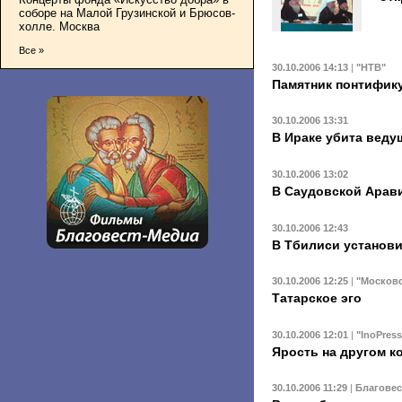
соборе на Малой Грузинской и Брюсов-
холле. Москва
Все »
30.10.2006 14:13
|
"НТВ"
Памятник понтифику
30.10.2006 13:31
В Ираке убита веду
30.10.2006 13:02
В Саудовской Арав
30.10.2006 12:43
В Тбилиси установи
30.10.2006 12:25
|
"Москов
Татарское эго
30.10.2006 12:01
|
"InoPress
Ярость на другом к
30.10.2006 11:29
|
Благове