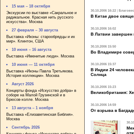
15 мая – 18 октября
30.10.2006 16:22
|
Благове
Экскурсии по выставке «Сакральное и
В Китае двое свяще
радикальное. Красная нить русского
искусства». Москва
30.10.2006 16:02
27 февраля – 30 августа
В Латвии завершен 
Выставка «Иконы: старообрядцы и их
мир». Клинтон, США
30.10.2006 15:50
10 июня – 16 августа
Во Владимире сове
Выставка «Именитые люди». Москва
30.10.2006 15:37
10 июня — 11 октября
В Индии 24 человек
Выставка «Иконы Павла Третьякова.
Солнца
История коллекции». Москва
Август 2026
30.10.2006 15:23
Концерты фонда «Искусство добра» в
Великобритания: Х
соборе на Малой Грузинской и в
Брюсов-холле. Москва
30.10.2006 14:59
13 августа – 1 ноября
От взрыва в Багдад
Выставка «Елизаветинская Библия».
Москва
30.1
Сентябрь 2026
Ме
отк
Концерты фонда «Искусство добра» в