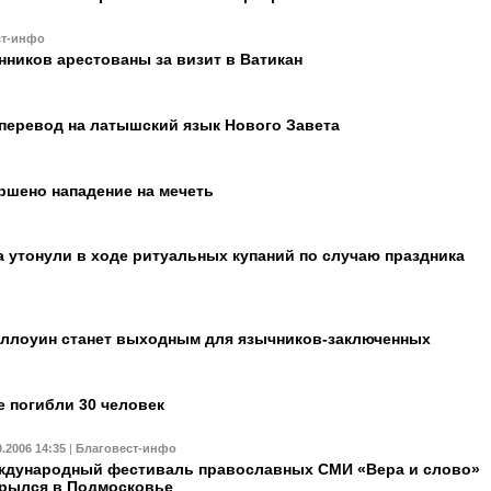
ст-инфо
нников арестованы за визит в Ватикан
перевод на латышский язык Нового Завета
ршено нападение на мечеть
а утонули в ходе ритуальных купаний по случаю праздника
еллоуин станет выходным для язычников-заключенных
е погибли 30 человек
0.2006 14:35
|
Благовест-инфо
ждународный фестиваль православных СМИ «Вера и слово»
рылся в Подмосковье