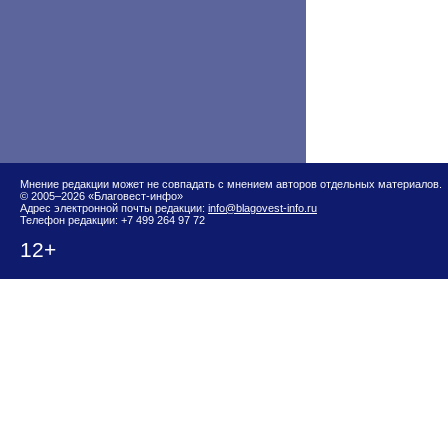
Мнение редакции может не совпадать с мнением авторов отдельных материалов.
© 2005–2026 «Благовест-инфо»
Адрес электронной почты редакции:
info@blagovest-info.ru
Телефон редакции: +7 499 264 97 72
12+