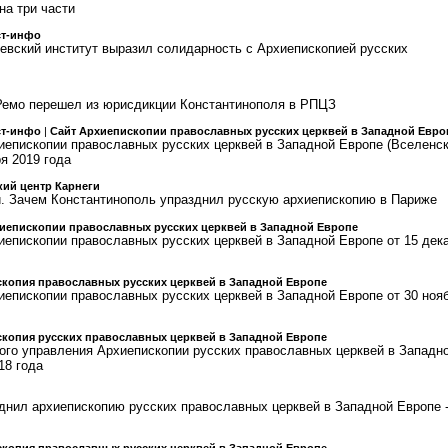
на три части
ст-инфо
евский институт выразил солидарность с Архиепископией русских
Ремо перешел из юрисдикции Константинополя в РПЦЗ
ст-инфо
|
Сайт Архиепископии православных русских церквей в Западной Евро
епископии православных русских церквей в Западной Европе (Вселенс
ря 2019 года
ий центр Карнеги
й. Зачем Константинополь упразднил русскую архиепископию в Париже
иепископии православных русских церквей в Западной Европе
епископии православных русских церквей в Западной Европе от 15 дек
копия православных русских церквей в Западной Европе
епископии православных русских церквей в Западной Европе от 30 ноя
копия русских православных церквей в Западной Европе
го управления Архиепископии русских православных церквей в Западн
18 года
днил архиепископию русских православных церквей в Западной Европе 