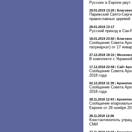
Русских в Европе рвут 
29.01.2019 13:20
|
Благове
Парижский Свято-Серги
православных церквей
28.01.2019 13:17
Русский приход в Сан-
18.01.2019 23:50
|
Благове
Сообщение Совета Архи
патриархат) от 17 янва
27.12.2018 18:10
|
Московск
В комплекте с Украино
17.12.2018 22:58
|
Сайт Арх
Сообщение Совета Архи
2018 года
02.12.2018 11:39
|
Архиепис
Сообщение Совета Архи
2018 года
28.11.2018 12:43
|
Архиепис
Сообщение епархиально
Европе от 28 ноября 20
28.11.2018 12:06
Константинополь упраз
СМИ