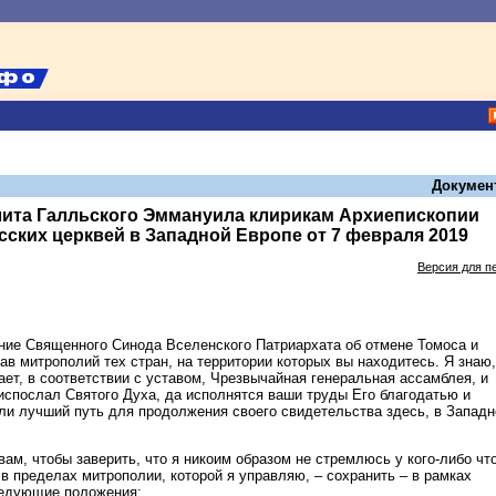
Докумен
ита Галльского Эммануила клирикам Архиепископии
ских церквей в Западной Европе от 7 февраля 2019
Версия для п
ние Священного Синода Вселенского Патриархата об отмене Томоса и
ав митрополий тех стран, на территории которых вы находитесь. Я знаю,
ет, в соответствии с уставом, Чрезвычайная генеральная ассамблея, и
испослал Святого Духа, да исполнятся ваши труды Его благодатью и
и лучший путь для продолжения своего свидетельства здесь, в Западн
вам, чтобы заверить, что я никоим образом не стремлюсь у кого-либо что
– в пределах митрополии, которой я управляю, – сохранить – в рамках
ледующие положения: