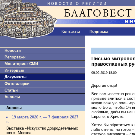
Контакты
Подписка
Новости
Репортажи
Письмо митропол
Мониторинг СМИ
православных рус
Интервью
09.02.2019 18:00
Документы
Фотогалереи
Дорогие отцы!
Статьи
Все вам известно реше
Анонсы
призыве влиться в сост
какую важную роль игра
молю Бога, чтобы Он н
Анонсы
любовью, дабы вы нашл
Европе, о Христе.
19 марта 2026 г. — 7 февраля 2027
г.
Хотел бы обратиться к 
Выставка «Искусство добродетельных
либо отнять, но готов 
жен». Москва
статуса викариата – с