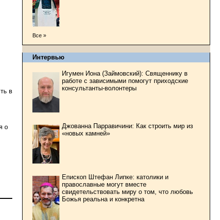
Все »
Интервью
Игумен Иона (Займовский): Священнику в
работе с зависимыми помогут приходские
консультанты-волонтеры
ть в
Джованна Парравичини: Как строить мир из
я о
«новых камней»
Епископ Штефан Липке: католики и
православные могут вместе
свидетельствовать миру о том, что любовь
Божья реальна и конкретна