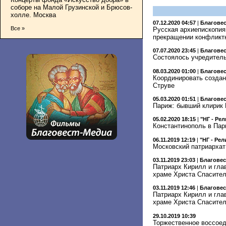
соборе на Малой Грузинской и Брюсов-
холле. Москва
07.12.2020 04:57
|
Благове
Все »
Русская архиепископия
прекращении конфликт
07.07.2020 23:45
|
Благове
Состоялось учредитель
08.03.2020 01:00
|
Благове
Координировать создан
Струве
05.03.2020 01:51
|
Благове
Париж: бывший клирик
05.02.2020 18:15
|
"НГ - Ре
Константинополь в Пар
06.11.2019 12:19
|
"НГ - Рел
Московский патриархат
03.11.2019 23:03
|
Благове
Патриарх Кирилл и гла
храме Христа Спасите
03.11.2019 12:46
|
Благове
Патриарх Кирилл и гла
храме Христа Спасите
29.10.2019 10:39
Торжественное воссоед