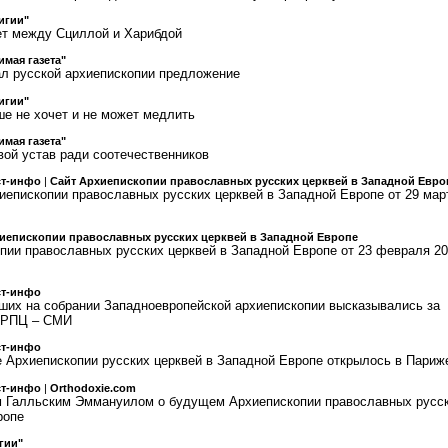
лигии"
ет между Сциллой и Харибдой
имая газета"
л русской архиепископии предложение
лигии"
ше не хочет и не может медлить
имая газета"
вой устав ради соотечественников
ст-инфо
|
Сайт Архиепископии православных русских церквей в Западной Евро
епископии православных русских церквей в Западной Европе от 29 мар
иепископии православных русских церквей в Западной Европе
ии православных русских церквей в Западной Европе от 23 февраля 2
ст-инфо
их на собрании Западноевропейской архиепископии высказывались за
 РПЦ – СМИ
ст-инфо
 Архиепископии русских церквей в Западной Европе открылось в Париж
ст-инфо
|
Orthodoxie.com
м Галльским Эммануилом о будущем Архиепископии православных русс
ропе
гии"