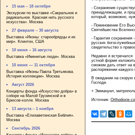
15 мая – 18 октября
- Сохранение существу
принадлежащим, и прод
Экскурсии по выставке «Сакральное и
который, возможно, нуж
радикальное. Красная нить русского
искусства». Москва
- Поминовение Его Вы
Святейшества Вселенс
27 февраля – 30 августа
Выставка «Иконы: старообрядцы и их
- Гарантия сохранения 
мир». Клинтон, США
русских богослужебных
свидетельство о право
10 июня – 16 августа
Недавно я встречался
Выставка «Именитые люди». Москва
устной форме изложить
сможем дать ответ на в
10 июня — 11 октября
распоряжении каждого и
Выставка «Иконы Павла Третьякова.
История коллекции». Москва
В ожидании на скорую 
Господе.
Август 2026
+ Эммануил, митрополи
Концерты фонда «Искусство добра» в
соборе на Малой Грузинской и в
Источник:
Orthodoxie.c
Брюсов-холле. Москва
13 августа – 1 ноября
Выставка «Елизаветинская Библия».
Москва
Сентябрь 2026
Концерты фонда «Искусство добра» в