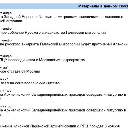
Материалы в данном сюже
ст-инфо
 в Западной Европе и Галльская митрополия заключили соглашение о
ной ситуации
ст-инфо
ное собрание Русского викариатства Галльской митрополии
ст-инфо
ие русского викариата Галльской митрополии будет протоиерей Алексий
ст-инфо
 ПЦУ воссоединился с Московским патриархатом
лигии"
иже отстает от Москвы
игии"
 взял на себя вселенскую миссию
ст-инфо
ва Архиепископии Западноевропейских приходов совершили литургию в
ля
ст-инфо
ва Архиепископии Западноевропейских приходов совершили литургию в
ля
инение клириков Парижской архиепископии с РПЦ пройдет 3 ноября