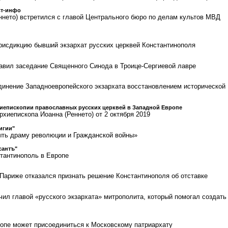
ст-инфо
ннето) встретился с главой Центрального бюро по делам культов МВД
исдикцию бывший экзархат русских церквей Константинополя
авил заседание Священного Синода в Троице-Сергиевой лавре
инение Западноевропейского экзархата восстановлением исторической
иепископии православных русских церквей в Западной Европе
хиепископа Иоанна (Реннето) от 2 октября 2019
лигии"
ыть драму революции и Гражданской войны»
сантъ"
тантинополь в Европе
 Париже отказался признать решение Константинополя об отставке
чил главой «русского экзархата» митрополита, который помогал создать
ропе может присоединиться к Московскому патриархату