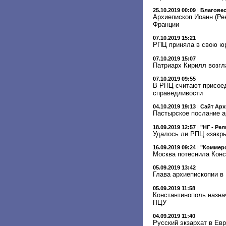
25.10.2019 00:09
|
Благове
Архиепископ Иоанн (Ре
Франции
07.10.2019 15:21
РПЦ приняла в свою юр
07.10.2019 15:07
Патриарх Кирилл возгл
07.10.2019 09:55
В РПЦ считают присоед
справедливости
04.10.2019 19:13
|
Сайт Арх
Пастырское послание ар
18.09.2019 12:57
|
"НГ - Ре
Удалось ли РПЦ «закр
16.09.2019 09:24
|
"Коммер
Москва потеснила Конс
05.09.2019 13:42
Глава архиепископии в
05.09.2019 11:58
Константинополь назна
ПЦУ
04.09.2019 11:40
Русский экзархат в Ев