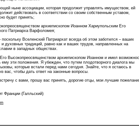
ющей ныне ассоциации, которая продолжит управлять имуществом, ей
олжит действовать в соответствии со своим собственным уставом,
но будет принять;
сокопреосвященством архиепископом Иоанном Хариупольским Его
кого Патриарха Варфоломея;
– поскольку Вселенский Патриархат всегда об этом заботился – ваших
 и духовных традиций, равно как и ваших трудов, направленных на
славии в западных обществах.
 Его Высокопреосвященством архиепископом Иоанном и имел возможнос
 ему эти положения. Я убежден, что путем плодотворного диалога мы
ызовы, которые встали перед нами сегодня. Знайте, что я остаюсь в
з вас, чтобы дать ответ на законные вопросы.
встречу с вами, прошу вас принять, дорогие отцы, мои лучшие пожелани
т Франции (Галльский)
om