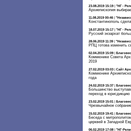
23.08.2019 15:19
|
"НГ - Ре
Архиепископия выбира
11.08.2019 00:46
|
"Независ
Константинополь сдела
18.07.2019 15:17
|
"НГ - Ре
Русский экзархат боль
28.06.2019 11:39
|
"Независ
РПЦ готова изменить с
02.04.2019 15:09
|
Благове
Коммюнике Совета Архи
2019
27.02.2019 03:03
|
Сайт Арх
Коммюнике Архиепископ
года
24.02.2019 15:37
|
Благове
Большинство выступавш
переход в юрисдикцию
23.02.2019 15:01
|
Благове
Чрезвычайное собрание
15.02.2019 19:41
|
Благове
Беседа с митрополито
церквей в Западной Ев
06.02.2019 17:08
|
"НГ-Рели