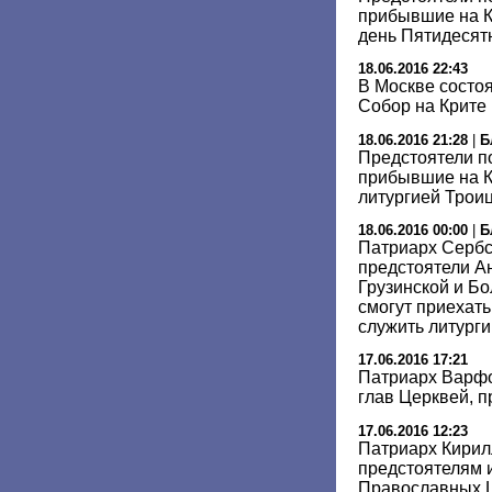
прибывшие на К
день Пятидеся
18.06.2016 22:43
В Москве состо
Собор на Крите
18.06.2016 21:28
|
Б
Предстоятели п
прибывшие на К
литургией Трои
18.06.2016 00:00
|
Б
Патриарх Сербс
предстоятели Ан
Грузинской и Б
смогут приехать
служить литург
17.06.2016 17:21
Патриарх Варф
глав Церквей, 
17.06.2016 12:23
Патриарх Кирил
предстоятелям 
Православных Ц