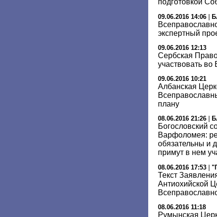
подготовкой Со
09.06.2016 14:06
|
Б
Всеправославн
экспертный про
09.06.2016 12:13
Сербская Право
участвовать во
09.06.2016 10:21
Албанская Церко
Всеправославны
плану
08.06.2016 21:26
|
Б
Богословский с
Варфоломея: ре
обязательны и д
примут в нем уч
08.06.2016 17:53
|
"
Текст Заявлени
Антиохийской Ц
Всеправославн
08.06.2016 11:18
Румынская Церк