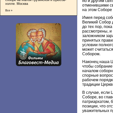
но и другим св
холле. Москва
отменившими св
на этом Соборе
Все »
Имея перед собо
Великий Собор 
до тех пор, пока
рассмотрены, и 
заложником зар
принятых прави
условии полног
может считатьс
Собором.
Наконец наша Ц
чтобы собрание 
началом соборн
спорные вопро
рабочем порядке
традиции Церкв
В случае, если 
Соборе, во глав
патриархатом, б
позиции, что от
уважительных п