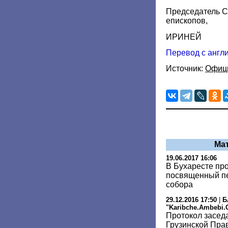
Председатель 
епископов,
ИРИНЕЙ
Перевод с англ
Источник:
Офиц
Ма
19.06.2017 16:06
В Бухаресте пр
посвященный пе
собора
29.12.2016 17:50
|
Б
"Karibche.Ambebi.
Протокол засед
Грузинской Пра