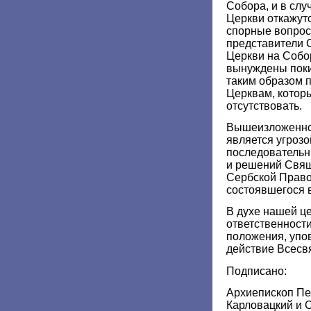
Собора, и в слу
Церкви откажут
спорные вопрос
представители 
Церкви на Собор
вынуждены поки
таким образом 
Церквам, которы
отсутствовать.
Вышеизложенное
является угрозо
последователь
и решений Свящ
Сербской Право
состоявшегося в
В духе нашей ц
ответственност
положения, уп
действие Всесвя
Подписано:
Архиепископ Пе
Карловацкий и 