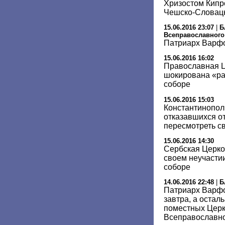
Хризостом Кипр
Чешско-Словацк
15.06.2016 23:07
|
Б
Всеправославного
Патриарх Варфо
15.06.2016 16:02
Православная Ц
шокирована «ра
соборе
15.06.2016 15:03
Константинопол
отказавшихся от
пересмотреть с
15.06.2016 14:30
Сербская Церко
своем неучасти
соборе
14.06.2016 22:48
|
Б
Патриарх Варфо
завтра, а остал
поместных Церк
Всеправославно