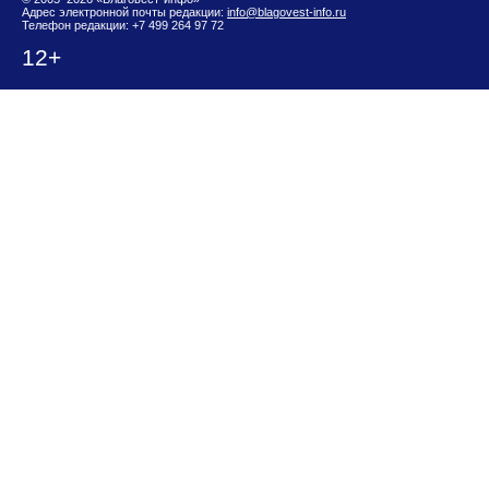
Адрес электронной почты редакции:
info@blagovest-info.ru
Телефон редакции: +7 499 264 97 72
12+