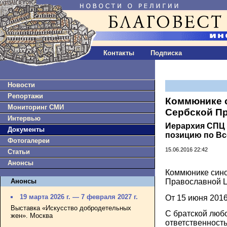
Контакты
Подписка
Новости
Репортажи
Коммюнике 
Мониторинг СМИ
Сербской П
Интервью
Иерархия СПЦ
Документы
позицию по В
Фотогалереи
15.06.2016 22:42
Статьи
Анонсы
Коммюнике сино
Анонсы
Православной 
19 марта 2026 г. — 7 февраля 2027 г.
От 15 июня 201
Выставка «Искусство добродетельных
С братской любо
жен». Москва
ответственност