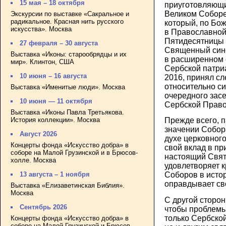
15 мая – 18 октября
приуготовляющи
Великом Соборе
Экскурсии по выставке «Сакральное и
радикальное. Красная нить русского
который, по Бож
искусства». Москва
в Православной
Пятидесятницы –
27 февраля – 30 августа
Священный сино
Выставка «Иконы: старообрядцы и их
в расширенном 
мир». Клинтон, США
Сербской патри
10 июня – 16 августа
2016, принял с
относительно с
Выставка «Именитые люди». Москва
очередного зас
10 июня — 11 октября
Сербской Право
Выставка «Иконы Павла Третьякова.
История коллекции». Москва
Прежде всего, п
значении Собора
Август 2026
духе церковного
Концерты фонда «Искусство добра» в
свой вклад в при
соборе на Малой Грузинской и в Брюсов-
настоящий Свят
холле. Москва
удовлетворяет 
13 августа – 1 ноября
Соборов в исто
оправдывает св
Выставка «Елизаветинская Библия».
Москва
С другой сторон
Сентябрь 2026
чтобы проблемы
только Сербско
Концерты фонда «Искусство добра» в
соборе на Малой Грузинской и Брюсов-