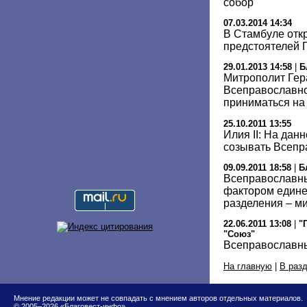
собор
07.03.2014 14:34
В Стамбуле отк
предстоятелей 
29.01.2013 14:58
|
Б
Митрополит Гер
Всеправославно
приниматься на
25.10.2011 13:55
Илия II: На дан
созывать Всепр
09.09.2011 18:58
|
Б
Всеправославны
фактором едине
разделения – м
22.06.2011 13:08
|
"
"Союз"
Всеправославны
На главную
|
В раз
Мнение редакции может не совпадать с мнением авторов отдельных материалов.
© 2005–2026 «Благовест-инфо»