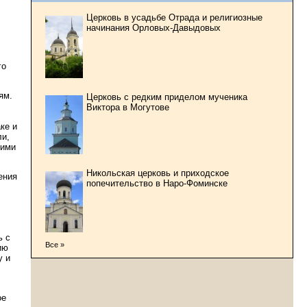
Церковь в усадьбе Отрада и религиозные
начинания Орловых-Давыдовых
го
ям.
Церковь с редким приделом мученика
Виктора в Могутове
ке и
ли,
гими
Никольская церковь и приходское
ения
попечительство в Наро-Фоминске
ь с
Все »
ию
у и
ое