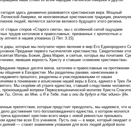
 сегодня здесь динамично развивается христианская вера. Мощный
 Латинской Америки, ее многовековые христианские традиции, реализуе
лионов людей, являются залогом великого будущего этого региона.
 от старых споров «Старого света», мы с особенной силой ощущаем
ных трудов католиков и православных, призванных
с кротостью и
иру
отчет
в нашем
уповании
(1 Пет. 3:15).
 те дары, которые мы получили через явление в мир Его Единородного С
ховное Предание первого тысячелетия христианства. Свидетелями это
святая Матерь Божия, Дева Мария, и святые, которых мы почитаем. Ср
ченики, явившие верность Христу и ставшие «семенем христианства».
Предание первых десяти веков, католики и православные на протяжении
ны общения в Евхаристии. Мы разделены ранами, нанесенными в
 недавнего прошлого, разделены и унаследованными от наших
ичиями в понимании и изъяснении нашей веры в Бога, единого в Трех Л
вятого. Мы скорбим об утрате единства, ставшей следствием человечес
и, произошедшей вопреки Первосвященнической молитве Христа Спасите
ак Ты, Отче, во Мне, и Я в Тебе, так и они да будут в Нас едино»
(Ин.
ленные препятствия, которые предстоит преодолеть, мы надеемся, что 
в дело достижения того богозаповеданного единства, о котором молился
стреча вдохновит христиан всего мира с новой ревностью призывать
ом единстве всех Его учеников. Пусть она — в мире, который ожидает о
о и деяний — станет знамением упования для всех людей доброй воли.