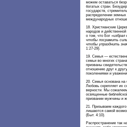
можем оставаться безр
богатых стран. Безуде
государств, стремител
распределении земных 
международных отноше
18. Христианские Церк
народов и действенной
о том, что Бог
«избрал 
чтобы посрамить сильн
чтобы упразднить знач
1:27-29).
19. Семья — естествен
семьи во многих страна
призваны свидетельств
отношению друг к друг
поколениями и уважен
20. Семья основана на
Любовь скрепляет их со
верности. Мы сожалеем
освященные библейской
призвании мужчины и ж
21. Призываем каждого
лишаются самой возмож
(Быт. 4:10).
Распространение так н