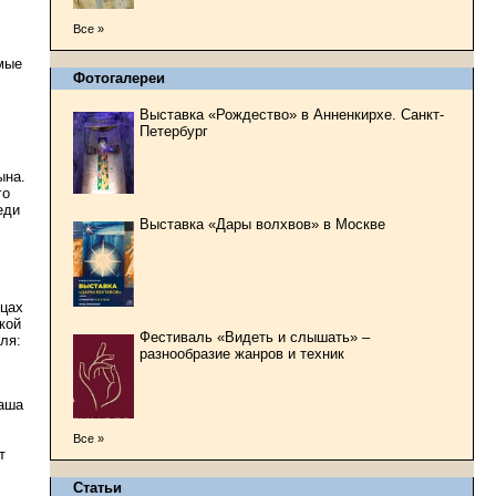
Все »
мые
Фотогалереи
Выставка «Рождество» в Анненкирхе. Санкт-
Петербург
ына.
го
еди
Выставка «Дары волхвов» в Москве
ицах
кой
Фестиваль «Видеть и слышать» –
ля:
разнообразие жанров и техник
наша
Все »
т
Статьи