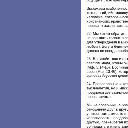
ощущать себя чрезмерн
Выражаем озабоченнос
технологий, ибо манип
человека, сотворенног
христианских нравстве
призван к жизни, согла
22. Мы хотим обратить
не зарывать талант в з
для утверждения в мир
любви к Богу и ближнем
далеко не всегда сооб
23. Бог любит вас и от
светом мира
, чтобы 
(Мф. 5:14-16). Воспит
веры (Мф. 13:46), кото
куплены дорогою цено
24. Православные и ка
тысячелетия, но и мис
предполагает взаимно
прозелитизма.
Мы не соперники, а бр
отношению друг к друг
учиться жить вместе в
использовать неподоба
другую, пренебрегая и
воплощать в жизнь зав