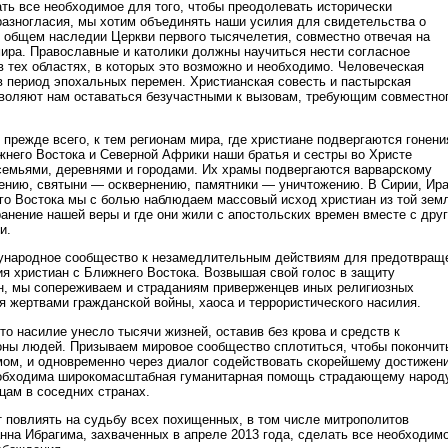
ать все необходимое для того, чтобы преодолевать исторически
азногласия, мы хотим объединять наши усилия для свидетельства о
 общем наследии Церкви первого тысячелетия, совместно отвечая на
ира. Православные и католики должны научиться нести согласное
в тех областях, в которых это возможно и необходимо. Человеческая
в период эпохальных перемен. Христианская совесть и пастырская
зволяют нам оставаться безучастными к вызовам, требующим совместно
 прежде всего, к тем регионам мира, где христиане подвергаются гонени
жнего Востока и Северной Африки наши братья и сестры во Христе
емьями, деревнями и городами. Их храмы подвергаются варварскому
ению, святыни — осквернению, памятники — уничтожению. В Сирии, Ира
го Востока мы с болью наблюдаем массовый исход христиан из той зем
ранение нашей веры и где они жили с апостольских времен вместе с дру
и.
ународное сообщество к незамедлительным действиям для предотвращ
я христиан с Ближнего Востока. Возвышая свой голос в защиту
, мы сопереживаем и страданиям приверженцев иных религиозных
я жертвами гражданской войны, хаоса и террористического насилия.
это насилие унесло тысячи жизней, оставив без крова и средств к
ны людей. Призываем мировое сообщество сплотиться, чтобы покончит
мом, и одновременно через диалог содействовать скорейшему достижен
еобходима широкомасштабная гуманитарная помощь страдающему народ
ам в соседних странах.
т повлиять на судьбу всех похищенных, в том числе митрополитов
нна Ибрагима, захваченных в апреле 2013 года, сделать все необходим