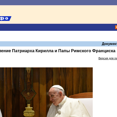
Докумен
ление Патриарха Кирилла и Папы Римского Франциска
Версия для п