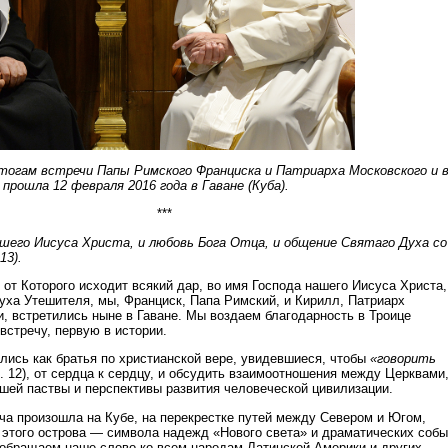
тогам встречи Папы Римского Франциска и Патриарха Московского и 
прошла 12 февраля 2016 года в Гаване (Куба).
***
шего Иисуса Христа, и любовь Бога Отца, и общение Святаго Духа со
13).
, от Которого исходит всякий дар, во имя Господа нашего Иисуса Христа,
уха Утешителя, мы, Франциск, Папа Римский, и Кирилл, Патриарх
и, встретились ныне в Гаване. Мы воздаем благодарность в Троице
встречу, первую в истории.
лись как братья по христианской вере, увидевшиеся, чтобы
«говорить
. 12), от сердца к сердцу, и обсудить взаимоотношения между Церквами
ей паствы и перспективы развития человеческой цивилизации.
еча произошла на Кубе, на перекрестке путей между Севером и Югом,
 этого острова — символа надежд «Нового света» и драматических собы
обращаем наше слово ко всем народам Латинской Америки и других