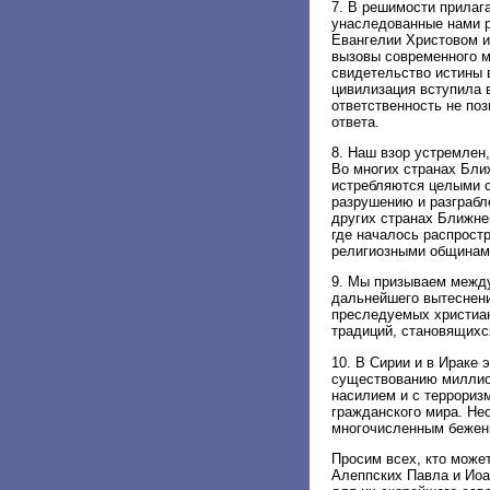
7. В решимости прилаг
унаследованные нами р
Евангелии Христовом и
вызовы современного м
свидетельство истины 
цивилизация вступила 
ответственность не по
ответа.
8. Наш взор устремлен,
Во многих странах Бли
истребляются целыми с
разрушению и разграбл
других странах Ближне
где началось распрост
религиозными общинам
9. Мы призываем межд
дальнейшего вытеснени
преследуемых христиан
традиций, становящихс
10. В Сирии и в Ираке 
существованию миллио
насилием и с террориз
гражданского мира. Н
многочисленным беженц
Просим всех, кто може
Алеппских Павла и Иоа