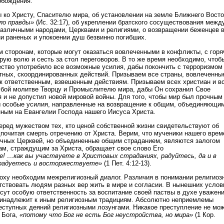
обождения.
 ко Христу, Спасителю мира, об установлении на земле Ближнего Восто
ло правды»
(Ис. 32:17), об укреплении братского сосуществования межд
азличными народами, Церквами и религиями, о возвращении беженцев 
ии раненых и упокоении душ безвинно погибших.
 сторонам, которые могут оказаться вовлеченными в конфликты, с гор
рую волю и сесть за стол переговоров. В то же время необходимо, чтоб
тво употребило все возможные усилия, дабы покончить с терроризмом
ных, скоординированных действий. Призываем все страны, вовлеченны
 к ответственным, взвешенным действиям. Призываем всех христиан и в
убой молитве Творцу и Промыслителю мира, дабы Он сохранил Свое
я и не допустил новой мировой войны. Для того, чтобы мир был прочным
 особые усилия, направленные на возвращение к общим, объединяющи
нным на Евангелии Господа нашего Иисуса Христа.
еред мужеством тех, кто ценой собственной жизни свидетельствуют об
дпочитая смерть отречению от Христа. Верим, что мученики нашего врем
чных Церквей, но объединенные общим страданием, являются залогом
вам, страждущим за Христа, обращает свое слово Его
! …как вы участвуете в Христовых страданиях, радуйтесь, да и в
зрадуетесь и восторжествуете»
(1 Пет. 4:12-13).
поху необходим межрелигиозный диалог. Различия в понимании религиоз
тствовать людям разных вер жить в мире и согласии. В нынешних услов
сут особую ответственность за воспитание своей паствы в духе уважени
ринадлежит к иным религиозным традициям. Абсолютно неприемлемы
еступных деяний религиозными лозунгами. Никакое преступление не мо
 Бога,
«потому что Бог не есть Бог неустройства, но мира»
(1 Кор.