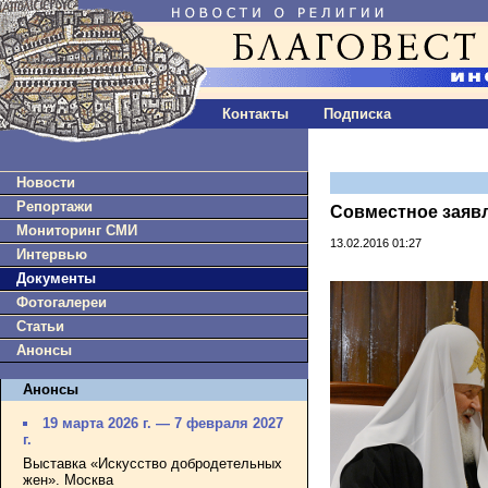
Контакты
Подписка
Новости
Репортажи
Совместное заяв
Мониторинг СМИ
13.02.2016 01:27
Интервью
Документы
Фотогалереи
Статьи
Анонсы
Анонсы
19 марта 2026 г. — 7 февраля 2027
г.
Выставка «Искусство добродетельных
жен». Москва