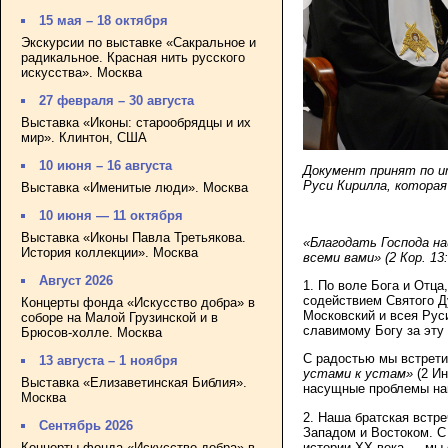
15 мая – 18 октября
Экскурсии по выставке «Сакральное и
радикальное. Красная нить русского
искусства». Москва
27 февраля – 30 августа
Выставка «Иконы: старообрядцы и их
мир». Клинтон, США
10 июня – 16 августа
Документ принят по и
Руси Кирилла, которая 
Выставка «Именитые люди». Москва
10 июня — 11 октября
Выставка «Иконы Павла Третьякова.
«Благодать Господа на
История коллекции». Москва
всеми вами» (2 Кор. 13:
Август 2026
1. По воле Бога и Отца
содействием Святого Д
Концерты фонда «Искусство добра» в
Московский и всея Рус
соборе на Малой Грузинской и в
славимому Богу за эту 
Брюсов-холле. Москва
С радостью мы встрети
13 августа – 1 ноября
устами к устам»
(2 Ин
Выставка «Елизаветинская Библия».
насущные проблемы наш
Москва
2. Наша братская встр
Сентябрь 2026
Западом и Востоком. С
истории ХХ века — мы 
Концерты фонда «Искусство добра» в