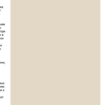
ка
у
в
ячим
ы
 при
е в
сех
 и
м
ени,
ных
иях
я к
жет