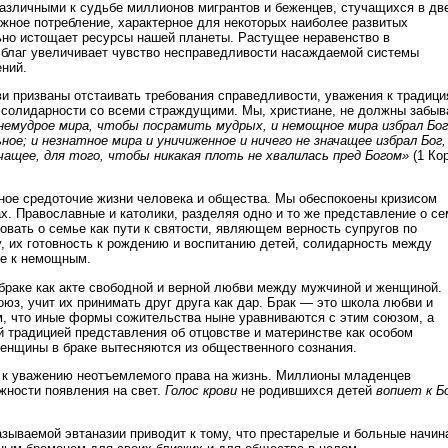
азличными к судьбе миллионов мигрантов и беженцев, стучащихся в дв
ржное потребление, характерное для некоторых наиболее развитых
ьно истощает ресурсы нашей планеты. Растущее неравенство в
благ увеличивает чувство несправедливости насаждаемой системы
ний.
ви призваны отстаивать требования справедливости, уважения к традиц
 солидарности со всеми страждущими. Мы, христиане, не должны забыв
немудрое мира, чтобы посрамить мудрых, и немощное мира избрал Бог
ое; и незнатное мира и уничиженное и ничего не значащее избрал Бог,
ащее, для того, чтобы никакая плоть не хвалилась пред Богом»
(1 Кор
ное средоточие жизни человека и общества. Мы обеспокоены кризисом
х. Православные и католики, разделяя одно и то же представление о се
овать о семье как пути к святости, являющем верность супругов по
у, их готовность к рождению и воспитанию детей, солидарность между
ие к немощным.
 браке как акте свободной и верной любви между мужчиной и женщиной.
юз, учит их принимать друг друга как дар. Брак — это школа любви и
, что иные формы сожительства ныне уравниваются с этим союзом, а
 традицией представления об отцовстве и материнстве как особом
енщины в браке вытесняются из общественного сознания.
 к уважению неотъемлемого права на жизнь. Миллионы младенцев
ности появления на свет.
Голос крови
не родившихся детей
вопиет к Б
азываемой эвтаназии приводит к тому, что престарелые и больные начи