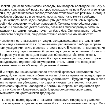
высокой ценности религиозной свободы, мы воздаем благодарение Богу з
ждение христианской веры, которое происходит ныне в России и во мног
опы, где десятилетиями господствовали атеистические режимы. Сегодня
езбожия сброшены, и во многих местах христиане могут свободно
. За четверть века здесь воздвигнуты десятки тысяч новых храмов,
рей и богословских учебных заведений. Христианские общины ведут
льную и социальную деятельность, оказывая многообразную помощь
вные и католики нередко трудятся бок о бок. Они отстаивают общие
еческого общежития, свидетельствуя о евангельских ценностях.
шу озабоченность вызывает ситуация, складывающаяся в столь многих
е все чаще сталкиваются с ограничением религиозной свободы и права
оих убеждениях, жить в соответствии с ними. В частности, мы видим, ч
 стран в секуляризованные общества, чуждые всякой памяти о Боге и Е
ой серьезную опасность для религиозной свободы. Мы обеспокоены
 прав христиан, не говоря уже об их дискриминации, когда некоторые
ководствуясь идеологией секуляризма, столь часто становящегося
я вытеснить их на обочину общественной жизни.
ой интеграции, начавшийся после столетий кровавых конфликтов, был
деждой, как залог мира и безопасности. В то же время мы предостерега
и, которая не уважает религиозную идентичность. Будучи открыты к вкл
ивилизацию, мы убеждены, что Европа нуждается в верности своим
Призываем христиан Западной и Восточной Европы объединиться для
ства о Христе и Евангелии, дабы Европа сохранила свою душу,
ысячелетней христианской традицией.
н к людям, находящимся в тяжелом положении, живущим в условиях
ти в то время, когда материальные богатства человечества растут. Мы 