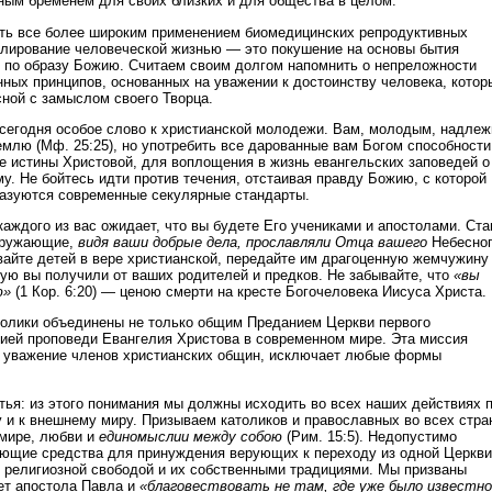
ым бременем для своих близких и для общества в целом.
ть все более широким применением биомедицинских репродуктивных
улирование человеческой жизнью — это покушение на основы бытия
о по образу Божию. Считаем своим долгом напомнить о непреложности
нных принципов, основанных на уважении к достоинству человека, котор
сной с замыслом своего Творца.
 сегодня особое слово к христианской молодежи. Вам, молодым, надлеж
емлю (Мф. 25:25), но употребить все дарованные вам Богом способности
е истины Христовой, для воплощения в жизнь евангельских заповедей о
у. Не бойтесь идти против течения, отстаивая правду Божию, с которой
разуются современные секулярные стандарты.
 каждого из вас ожидает, что вы будете Его учениками и апостолами. Ста
окружающие,
видя ваши добрые дела, прославляли Отца вашего
Небесно
ывайте детей в вере христианской, передайте им драгоценную жемчужину
рую вы получили от ваших родителей и предков. Не забывайте, что
«вы
ю»
(1 Кор. 6:20) — ценою смерти на кресте Богочеловека Иисуса Христа.
толики объединены не только общим Преданием Церкви первого
сией проповеди Евангелия Христова в современном мире. Эта миссия
е уважение членов христианских общин, исключает любые формы
атья: из этого понимания мы должны исходить во всех наших действиях 
у и к внешнему миру. Призываем католиков и православных во всех стра
 мире, любви и
единомыслии между собою
(Рим. 15:5). Недопустимо
ющие средства для принуждения верующих к переходу из одной Церкви
х религиозной свободой и их собственными традициями. Мы призваны
ет апостола Павла и
«благовествовать не там, где уже было известно