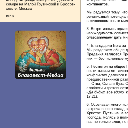
континентов.
соборе на Малой Грузинской и Брюсов-
холле. Москва
Мы радуемся тому, что
религиозный потенциал
Все »
в жизненном опыте мил
3. Встретившись вдали
необходимость совмест
благоговением
дать м
4. Благодарим Бога за
Мы разделяем общее ду
Предания являются Пре
них — бесчисленные му
5. Несмотря на общее 
почти тысячи лет лише
конфликтах далекого и
предшественников разл
— Отца, Сына и Духа С
слабости и греховност
«Да будут все едино, к
17:21).
6. Осознавая многочис
встреча внесет вклад 
Христос. Пусть наша в
Господа, молясь о полн
нас не только слов, н