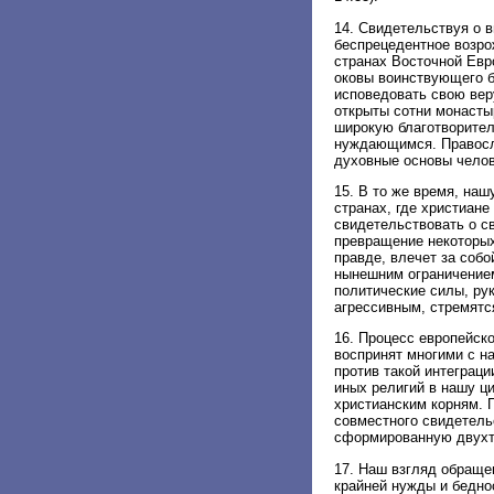
14. Свидетельствуя о 
беспрецедентное возро
странах Восточной Евр
оковы воинствующего б
исповедовать свою веру
открыты сотни монасты
широкую благотворите
нуждающимся. Правосла
духовные основы челов
15. В то же время, на
странах, где христиан
свидетельствовать о св
превращение некоторых
правде, влечет за соб
нынешним ограничением
политические силы, ру
агрессивным, стремятс
16. Процесс европейск
воспринят многими с на
против такой интеграци
иных религий в нашу ц
христианским корням. 
совместного свидетель
сформированную двухт
17. Наш взгляд обраще
крайней нужды и беднос