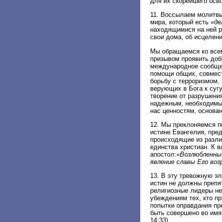
для их скорейшего осв
11. Воссылаем молитвы
мира, который есть
«де
находящимися на ней р
свои дома, об исцелен
Мы обращаемся ко всем
призывом проявить доб
международное сообщес
помощи общих, совмест
борьбу с терроризмом,
верующих в Бога к суг
творение от разрушени
надежным, необходимы
нас ценностям, основа
12. Мы преклоняемся п
истине Евангелия, пре
происходящие из разли
единства христиан. К 
апостол:
«Возлюбленные
явление славы Его во
13. В эту тревожную э
истин не должны препя
религиозные лидеры не
убеждениям тех, кто п
попытки оправдания пр
быть совершено во имя
14:33).