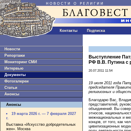
Контакты
Подписка
Новости
Репортажи
Выступление Пат
Мониторинг СМИ
РФ В.В. Путина 
Интервью
20.07.2011 11:54
Документы
Фотогалереи
19 июля 2011 года Пат
председателя Правите
Статьи
религиозных и общест
Анонсы
Благодарю Вас, Владим
представителей, руков
Анонсы
объединений. Вы соверш
этносов, национальност
19 марта 2026 г. — 7 февраля 2027
межнациональных и меж
г.
концов, от того, как ч
Выставка «Искусство добродетельных
цивилизационных моделе
жен». Москва
роду деятельности прих