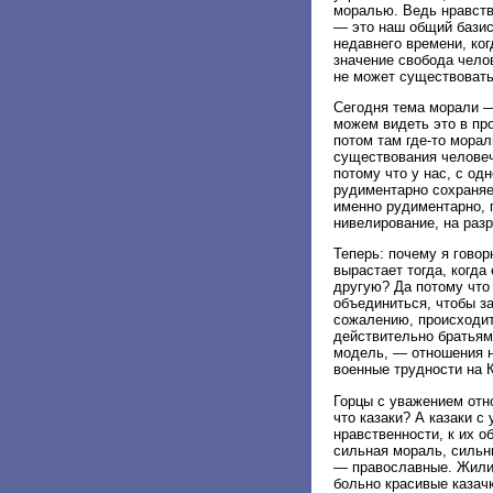
моралью. Ведь нравств
— это наш общий базис
недавнего времени, ко
значение свобода челов
не может существовать
Сегодня тема морали — 
можем видеть это в пр
потом там где-то мора
существования человеч
потому что у нас, с о
рудиментарно сохраняе
именно рудиментарно, 
нивелирование, на разр
Теперь: почему я гово
вырастает тогда, когда
другую? Да потому что 
объединиться, чтобы за
сожалению, происходит
действительно братьям
модель, — отношения н
военные трудности на 
Горцы с уважением отно
что казаки? А казаки с
нравственности, к их о
сильная мораль, сильн
— православные. Жили-
больно красивые казачк