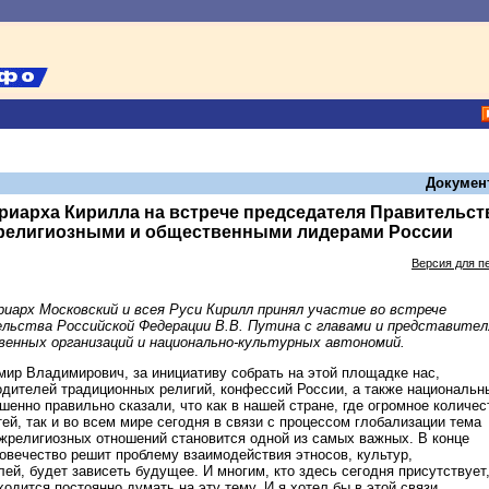
Докумен
риарха Кирилла на встрече председателя Правительст
с религиозными и общественными лидерами России
Версия для п
риарх Московский и всея Руси Кирилл принял участие во встрече
льства Российской Федерации В.В. Путина с главами и представите
венных организаций и национально-культурных автономий.
ир Владимирович, за инициативу собрать на этой площадке нас,
одителей традиционных религий, конфессий России, а также национальн
енно правильно сказали, что как в нашей стране, где огромное количес
ей, так и во всем мире сегодня в связи с процессом глобализации тема
религиозных отношений становится одной из самых важных. В конце
еловечество решит проблему взаимодействия этносов, культур,
й, будет зависеть будущее. И многим, кто здесь сегодня присутствует,
одится постоянно думать на эту тему. И я хотел бы в этой связи