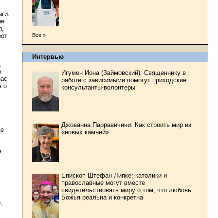
ги.
не
я,
Все »
вот
Интервью
,
а
Игумен Иона (Займовский): Священнику в
нас
работе с зависимыми помогут приходские
я о
консультанты-волонтеры
,
Джованна Парравичини: Как строить мир из
де
«новых камней»
я
Епископ Штефан Липке: католики и
православные могут вместе
свидетельствовать миру о том, что любовь
Божья реальна и конкретна
,