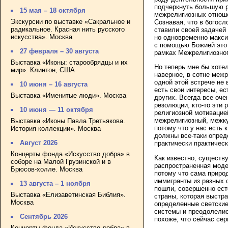
подчеркнуть большую р
15 мая – 18 октября
межрелигиозных отноше
Экскурсии по выставке «Сакральное и
Сознавая, что в богосл
радикальное. Красная нить русского
ставили своей задачей
искусства». Москва
но одновременно макси
с помощью Божией это 
27 февраля – 30 августа
рамках Межрелигиозног
Выставка «Иконы: старообрядцы и их
Но теперь мне бы хотел
мир». Клинтон, США
наверное, в сотне межр
одной этой встрече не 
10 июня – 16 августа
есть свои интересы, ес
Выставка «Именитые люди». Москва
других. Всегда все оч
резолюции, кто-то эти 
10 июня — 11 октября
религиозной мотивацией
межрелигиозный, межку
Выставка «Иконы Павла Третьякова.
потому что у нас есть
История коллекции». Москва
должны все-таки опред
Август 2026
практически практическ
Концерты фонда «Искусство добра» в
Как известно, существ
соборе на Малой Грузинской и в
распространенная моде
Брюсов-холле. Москва
потому что сама приро
иммигранты из разных с
13 августа – 1 ноября
пошли, совершенно ест
Выставка «Елизаветинская Библия».
страны, которая выстр
Москва
определенные светские
системы и преодолелис
Сентябрь 2026
похоже, что сейчас сер
Концерты фонда «Искусство добра» в