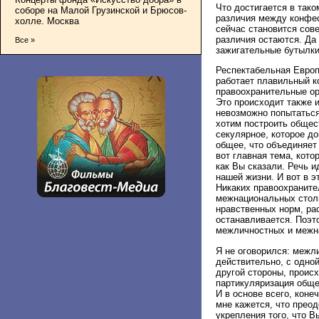
Что достигается в тако
соборе на Малой Грузинской и Брюсов-
различия между конфес
холле. Москва
сейчас становится сов
различия остаются. Да 
Все »
зажигательные бутылки
Респектабельная Европ
работает плавильный к
правоохранительные ор
Это происходит также 
невозможно попытаться
хотим построить общес
секулярное, которое д
общее, что объединяет
вот главная тема, кот
как Вы сказали. Речь 
нашей жизни. И вот в э
Никаких правоохраните
межнациональных столк
нравственных норм, ра
останавливается. Поэто
межличностных и межн
Я не оговорился: межл
действительно, с одно
другой стороны, проис
партикуляризация обще
И в основе всего, кон
мне кажется, что прео
укрепления того, что 