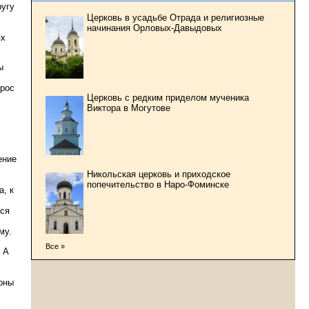
ругу
Церковь в усадьбе Отрада и религиозные
начинания Орловых-Давыдовых
ях
ы
прос
Церковь с редким приделом мученика
Виктора в Могутове
ение
Никольская церковь и приходское
попечительство в Наро-Фоминске
а, к
яся
му.
Все »
 А
роны