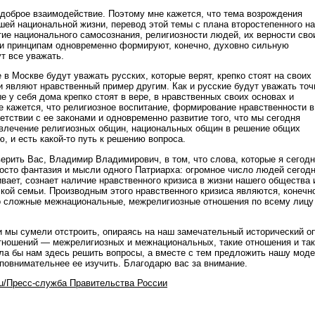
 доброе взаимодействие. Поэтому мне кажется, что тема возрождения
шей национальной жизни, перевод этой темы с плана второстепенного на
тие национального самосознания, религиозности людей, их верности сво
и принципам одновременно формируют, конечно, духовно сильную
т все уважать.
 в Москве будут уважать русских, которые верят, крепко стоят на своих
и являют нравственный пример другим. Как и русские будут уважать точ
е у себя дома крепко стоят в вере, в нравственных своих основах и
е кажется, что религиозное воспитание, формирование нравственности в
етствии с ее законами и одновременно развитие того, что мы сегодня
влечение религиозных общин, национальных общин в решение общих
, и есть какой-то путь к решению вопроса.
верить Вас, Владимир Владимирович, в том, что слова, которые я сегод
росто фантазия и мысли одного Патриарха: огромное число людей сегод
вает, сознает наличие нравственного кризиса в жизни нашего общества 
кой семьи. Производным этого нравственного кризиса являются, конечно
о сложные межнациональные, межрелигиозные отношения по всему лицу
ии мы сумели отстроить, опираясь на наш замечательный исторический о
тношений — межрелигиозных и межнациональных, такие отношения и та
гла бы нам здесь решить вопросы, а вместе с тем предложить нашу мод
 повнимательнее ее изучить. Благодарю вас за внимание.
ru/Пресс-служба Правительства России