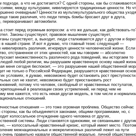
м подходе, а что не достигается? С одной стороны, как бы сглаживаются
сиями, между культурами, нивелируются традиционные ценности. Но ч
ершенно очевидным? Ценности из мультикультурального общества уходя
еще такие различия, что люди теперь бомбы бросают друг в друга,
, переворачивают автомобили.
а стоит перед огромным вопросом: а что же дальше, как действовать-то
отел. Законы существуют, правовое мышление существует,
ганы существуют, а, выходит, люди сталкиваются друг с другом и борю
и в нашей стране. И вот я думаю, что главный тезис следующий —
 нивелировать различия, игнорируя ценности человеческой жизни. Если
тво, отстраненное от этих ценностей, как мы говорим — абсолютно
опускает множественность различного рода поведений, мы исторгаем то
 людей любой религии, мы разрушаем нравственную основу нашей жизни
орая меня сегодня беспокоит, — это разрушение нашей общественной мор
идет не только о Российской Федерации, разрушается нравственная осно
тих условиях, я думаю, невозможно будет остановить рост преступности
льных сил не хватит, невозможно будет приостановить рост
новений, потому что человек, свободный от нравственных постулатов,
скрепощенный в реализации своих устремлений, ни перед чем не
му мне кажется, что есть некая другая модель, в том числе и нормализ
ациональных отношений.
ичностные отношения — это тоже огромная проблема. Общество сейчас
й стороны, как бы объединяется законами, общими программами, но, с
ходит колоссальное отчуждение одного человека от других,
ственной системы. Люди становятся одинокими, не связанными с други
ечно, — колоссальный нравственный кризис, который имеет место. Поэто
доление межнациональных и межрелигиозных различий лежит на пути
Вы очень правильно назвали общественной моралью, личной общественн