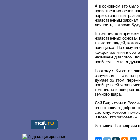
А в основном это было
нравственных основ на
первостепенный, разви
нравственным законам 
личность, которую буду
В том числе и приезжие
нравственных основах 
таких же людей, которы
принципах. Поэтому мн
каждой религии в соотв
называем диалогом, во
проблем — это, я думаю
Поэтому я бы хотел за
озвучивал, — это не п
думает об этом, пережи
вообще всей человечес
том числе и невероятн
земного шара.
Дай Бог, чтобы в Росс
на потенциал добрых о
систему, которая помо
и всем, кто захотел бы
Источник:
Патриархия.