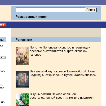
Расширенный поиск
ты
Репортажи
ва
Полотно Поленова «Христос и грешница»
впервые выставляется в Третьяковской
галерее
ечати
лями
Выставка «Под покровом Боголюбской. Путь
надежды» открылась в музее «Коломенское»
ых
тво
В день памяти Чехова освящен
восстановленный крест на могиле писателя
 по