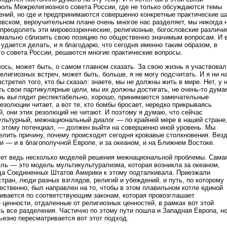
оль Межрелигиозного совета России, где не только обсуждаются темы
ний, но где и предпринимаются совершенно конкретные практические ша
овском, вероучительном плане очень многое нас разделяет, мы никогда 
 преодолеть эти мировоззренческие, религиозные, богословские различи
мально сблизить свою позицию по общественно значимым вопросам. И 
удается делать, и я благодарю, что сегодня именно таким образом, в
о совета России, решаются многие практические вопросы.
ось, может быть, о самом главном сказать. За свою жизнь я участвовал
елигиозных встреч, может быть, больше, я не могу подсчитать. И я ни н
встретил того, кто бы сказал: знаете, мы не должны жить в мире. Нет, у 
ть свои партикулярные цели, мы их должны достигать, не очень-то дума
ень выглядит респектабельно, хорошо, принимаются замечательные
резолюции читает, а вот те, кто бомбы бросает, нередко прикрываясь
, они этих резолюций не читают. И поэтому я думаю, что сейчас
льтурный, межнациональный диалог — по крайней мере в нашей стране
 к этому потенциал, — должен выйти на совершенно иной уровень. Мы
елить причину, почему происходят сегодня кровавые столкновения. Вез
и — и в благополучной Европе, и за океаном, и на Ближнем Востоке.
ует ведь несколько моделей решения межнациональной проблемы. Сама
ль — это модель мультикультурализма, которая возникла за океаном,
да Соединенных Штатов Америки к этому подталкивала. Приезжали
тран, люди разных взглядов, религий и убеждений, и путь, по которому
ественно, был направлен на то, чтобы в этом плавильном котле единой
аивается по соответствующим законам, которая провозглашает
 ценности, отдаленные от религиозных ценностей, в рамках вот этой
ь все разделения. Частично по этому пути пошла и Западная Европа, но
ьезно пересматривается вот этот подход.