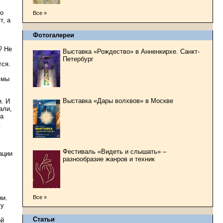
то
Все »
т, а
Фотогалереи
? Не
Выставка «Рождество» в Анненкирхе. Санкт-
Петербург
тся.
 мы
Выставка «Дары волхвов» в Москве
. И
али,
ва
.
Фестиваль «Видеть и слышать» –
ации
разнообразие жанров и техник
ми.
Все »
му
Статьи
ой