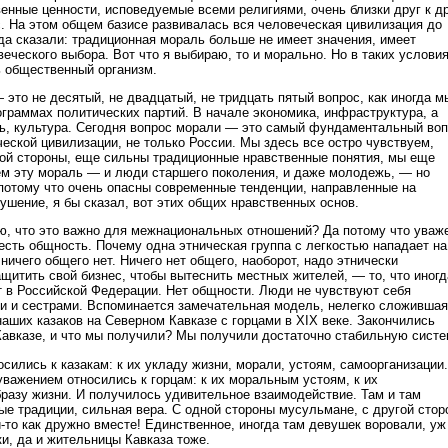
енные ценности, исповедуемые всеми религиями, очень близки друг к д
. На этом общем базисе развивалась вся человеческая цивилизация до
гда сказали: традиционная мораль больше не имеет значения, имеет
еческого выбора. Вот что я выбираю, то и морально. Но в таких услови
 общественный организм.
это не десятый, не двадцатый, не тридцать пятый вопрос, как иногда м
ограммах политических партий. В начале экономика, инфраструктура, а
ль, культура. Сегодня вопрос морали — это самый фундаментальный во
еской цивилизации, не только России. Мы здесь все остро чувствуем,
дной стороны, еще сильны традиционные нравственные понятия, мы еще
м эту мораль — и люди старшего поколения, и даже молодежь, — но
потому что очень опасны современные тенденции, направленные на
ушение, я бы сказал, вот этих общих нравственных основ.
рю, что это важно для межнациональных отношений? Да потому что уваж
 есть общность. Почему одна этническая группа с легкостью нападает на
ничего общего нет. Ничего нет общего, наоборот, надо этнически
щитить свой бизнес, чтобы вытеснить местных жителей, — то, что иногд
 в Российской Федерации. Нет общности. Люди не чувствуют себя
и и сестрами. Вспоминается замечательная модель, нелегко сложивша
аших казаков на Северном Кавказе с горцами в XIX веке. Закончились
Кавказе, и что мы получили? Мы получили достаточно стабильную систе
сились к казакам: к их укладу жизни, морали, устоям, самоорганизации.
 уважением относились к горцам: к их моральным устоям, к их
бразу жизни. И получилось удивительное взаимодействие. Там и там
ые традиции, сильная вера. С одной стороны мусульмане, с другой сто
то как дружно вместе! Единственное, иногда там девушек воровали, уж
и, да и жительницы Кавказа тоже.