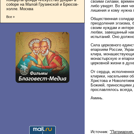
своими силами, времене
соборе на Малой Грузинской и Брюсов-
либо увидят. Во имя че
холле. Москва
лишения и кому нужна
Все »
Общественная солидар
преодоления эгоизма, б
своим нуждам и интере
любви, завещанный нам
испытаний. Оно должно
Сила церковного единс
епархиям России, Укра
клира, монашествующих
монастырскую и епархи
церковной жизни в духе
От сердца, исполненно
клирики, насельники о
Христова и Новолетие
Божией, приносящими 
прославлялось всегда, 
Аминь.
Источник:
"Патриархия.