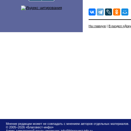
На главную
|
В раздел «Док
Мнение редакции может не совпадать с мнением авторов отдельных материалов.
© 2005–2026 «Благовест-инфо»
Адрес электронной почты редакции:
info@blagovest-info.ru