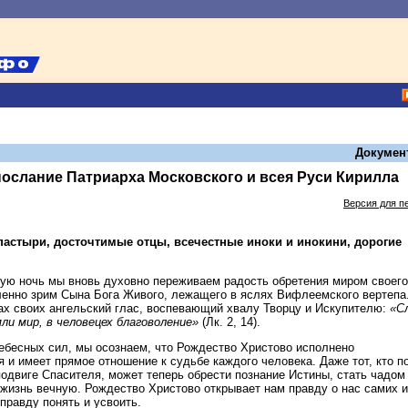
Докумен
ослание Патриарха Московского и всея Руси Кирилла
Версия для п
астыри, досточтимые отцы, всечестные иноки и инокини, дорогие
ю ночь мы вновь духовно переживаем радость обретения миром своего
енно зрим Сына Бога Живого, лежащего в яслях Вифлеемского вертепа
х своих ангельский глас, воспевающий хвалу Творцу и Искупителю:
«С
мли мир, в человецех благоволение»
(Лк. 2, 14).
бесных сил, мы осознаем, что Рождество Христово исполнено
 и имеет прямое отношение к судьбе каждого человека. Даже тот, кто п
подвиге Спасителя, может теперь обрести познание Истины, стать чадом
жизнь вечную. Рождество Христово открывает нам правду о нас самих и
правду понять и усвоить.