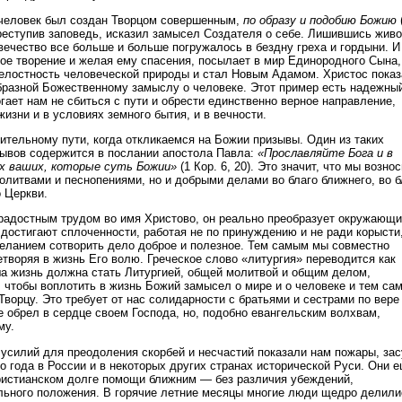
 человек был создан Творцом совершенным,
по образу и подобию Божию
преступив заповедь, исказил замысел Создателя о себе. Лишившись живо
вечество все больше и больше погружалось в бездну греха и гордыни. И
вое творение и желая ему спасения, посылает в мир Единородного Сына,
елостность человеческой природы и стал Новым Адамом. Христос пока
бразной Божественному замыслу о человеке. Этот пример есть надежны
гает нам не сбиться с пути и обрести единственно верное направление,
изни и в условиях земного бытия, и в вечности.
ительному пути, когда откликаемся на Божии призывы. Один из таких
ывов содержится в послании апостола Павла:
«Прославляйте Бога и в
ах ваших, которые суть Божии»
(1 Кор. 6, 20). Это значит, что мы возно
олитвами и песнопениями, но и добрыми делами во благо ближнего, во б
о Церкви.
 радостным трудом во имя Христово, он реально преобразует окружающ
достигают сплоченности, работая не по принуждению и не ради корысти,
ланием сотворить дело доброе и полезное. Тем самым мы совместно
творяя в жизнь Его волю. Греческое слово «литургия» переводится как
а жизнь должна стать Литургией, общей молитвой и общим делом,
 чтобы воплотить в жизнь Божий замысел о мире и о человеке и тем са
Творцу. Это требует от нас солидарности с братьями и сестрами по вере
е обрел в сердце своем Господа, но, подобно евангельским волхвам,
му.
усилий для преодоления скорбей и несчастий показали нам пожары, зас
о года в России и в некоторых других странах исторической Руси. Они 
ристианском долге помощи ближним — без различия убеждений,
льного положения. В горячие летние месяцы многие люди щедро делили