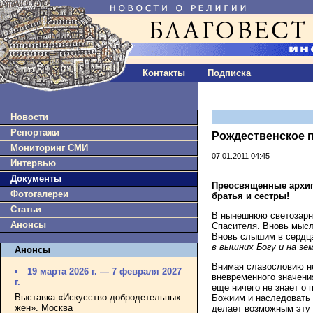
Контакты
Подписка
Новости
Репортажи
Рождественское п
Мониторинг СМИ
07.01.2011 04:45
Интервью
Документы
Преосвященные архип
Фотогалереи
братья и сестры!
Статьи
В нынешнюю светозарну
Анонсы
Спасителя. Вновь мысл
Вновь слышим в сердца
в вышних Богу и на зе
Анонсы
Внимая славословию не
19 марта 2026 г. — 7 февраля 2027
вневременного значения
г.
еще ничего не знает о 
Выставка «Искусство добродетельных
Божиим и наследовать 
жен». Москва
делает возможным эту 