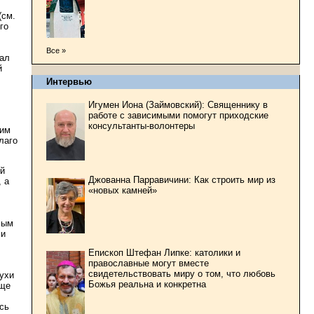
(см.
го
Все »
зал
й
Интервью
Игумен Иона (Займовский): Священнику в
работе с зависимыми помогут приходские
консультанты-волонтеры
сим
лаго
ий
Джованна Парравичини: Как строить мир из
 а
«новых камней»
мым
 и
Епископ Штефан Липке: католики и
православные могут вместе
свидетельствовать миру о том, что любовь
ухи
Божья реальна и конкретна
еще
сь