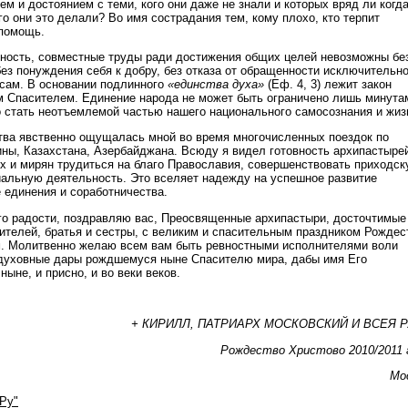
м и достоянием с теми, кого они даже не знали и которых вряд ли когда
го они это делали? Во имя сострадания тем, кому плохо, кто терпит
 помощь.
ность, совместные труды ради достижения общих целей невозможны бе
ез понуждения себя к добру, без отказа от обращенности исключительно
сам. В основании подлинного
«единства духа»
(Еф. 4, 3) лежит закон
 Спасителем. Единение народа не может быть ограничено лишь минута
 стать неотъемлемой частью нашего национального самосознания и жиз
тва явственно ощущалась мной во время многочисленных поездок по
ины, Казахстана, Азербайджана. Всюду я видел готовность архипастыре
 и мирян трудиться на благо Православия, совершенствовать приходск
альную деятельность. Это вселяет надежду на успешное развитие
 единения и соработничества.
го радости, поздравляю вас, Преосвященные архипастыри, досточтимые
бителей, братья и сестры, с великим и спасительным праздником Рождес
м. Молитвенно желаю всем вам быть ревностными исполнителями воли
духовные дары рождшемуся ныне Спасителю мира, дабы имя Его
ныне, и присно, и во веки веков.
+ КИРИЛЛ, ПАТРИАРХ МОСКОВСКИЙ И ВСЕЯ 
Рождество Христово 2010/2011 
Мо
Ру"