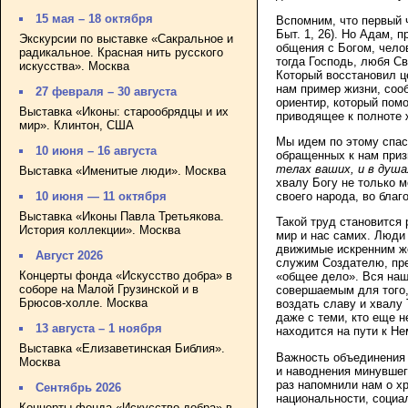
15 мая – 18 октября
Вспомним, что первый
Быт. 1, 26). Но Адам, 
Экскурсии по выставке «Сакральное и
общения с Богом, чело
радикальное. Красная нить русского
тогда Господь, любя С
искусства». Москва
Который восстановил ц
нам пример жизни, соо
27 февраля – 30 августа
ориентир, который помо
Выставка «Иконы: старообрядцы и их
приводящее к полноте ж
мир». Клинтон, США
Мы идем по этому спас
10 июня – 16 августа
обращенных к нам приз
телах ваших, и в душ
Выставка «Именитые люди». Москва
хвалу Богу не только м
своего народа, во благ
10 июня — 11 октября
Выставка «Иконы Павла Третьякова.
Такой труд становится
История коллекции». Москва
мир и нас самих. Люди 
движимые искренним же
Август 2026
служим Создателю, пре
Концерты фонда «Искусство добра» в
«общее дело». Вся наш
соборе на Малой Грузинской и в
совершаемым для того,
Брюсов-холле. Москва
воздать славу и хвалу 
даже с теми, кто еще н
13 августа – 1 ноября
находится на пути к Не
Выставка «Елизаветинская Библия».
Важность объединения 
Москва
и наводнения минувшег
раз напомнили нам о х
Сентябрь 2026
национальности, социа
Концерты фонда «Искусство добра» в