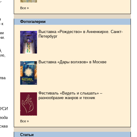
-
Все »
з
Фотогалереи
 к
Выставка «Рождество» в Анненкирхе. Санкт-
ми
Петербург
ни.
й,
ую,
Выставка «Дары волхвов» в Москве
тва
Фестиваль «Видеть и слышать» –
разнообразие жанров и техник
РУСИ
года
Все »
сква
Статьи