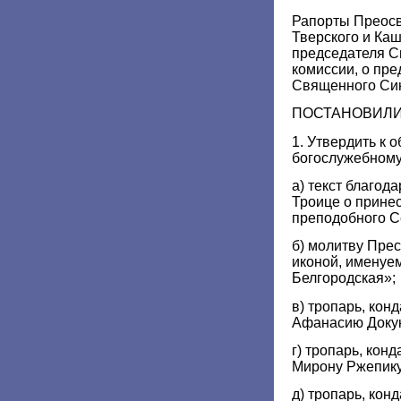
Рапорты Преос
Тверского и Ка
председателя С
комиссии, о пр
Священного Син
ПОСТАНОВИЛИ
1. Утвердить к
богослужебному
а) текст благод
Троице о прине
преподобного С
б) молитву Пре
иконой, именуе
Белгородская»;
в) тропарь, кон
Афанасию Докук
г) тропарь, кон
Мирону Ржепику
д) тропарь, кон