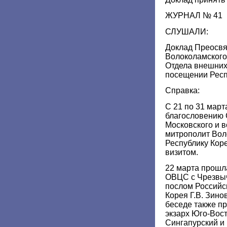
ЖУРНАЛ № 41
СЛУШАЛИ:
Доклад Преосв
Волоколамского
Отдела внешних
посещении Респ
Справка:
С 21 по 31 март
благословению 
Московского и 
митрополит Вол
Республику Кор
визитом.
22 марта прошл
ОВЦС с Чрезвы
послом Российс
Корея Г.В. Зин
беседе также п
экзарх Юго-Вос
Сингапурский и