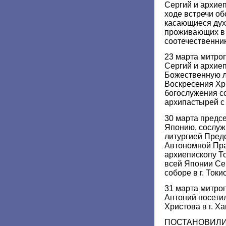
Сергий и архие
ходе встречи о
касающиеся дух
проживающих в
соотечественни
23 марта митро
Сергий и архие
Божественную л
Воскресения Хри
богослужения с
архипастырей с
30 марта предс
Японию, сослуж
литургией Пред
Автономной Пр
архиепископу Т
всей Японии Се
соборе в г. Токио
31 марта митро
Антоний посети
Христова в г. Ха
ПОСТАНОВИЛИ