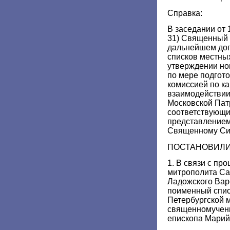
Справка:
В заседании от 
31) Священный 
дальнейшем до
списков местных
утверждении но
по мере подгот
комиссией по к
взаимодействии
Московской Пат
соответствующи
представлением
Священному Си
ПОСТАНОВИЛИ
1. В связи с п
митрополита Са
Ладожского Вар
поименный спис
Петербургской 
священномучени
епископа Марий