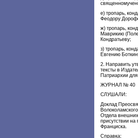
священномучени
е) тропарь, кон
Феодору Дороф
ж) тропарь, ко
Маврикию (Поле
Кондратьеву;
з) тропарь, кон
Евгению Боткин
2. Направить у
тексты в Издат
Патриархии для
ЖУРНАЛ № 40
СЛУШАЛИ:
Доклад Преосв
Волоколамского
Отдела внешних
присутствии на
Франциска.
Справка: