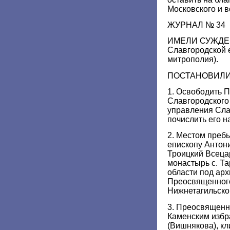
Московского и в
ЖУРНАЛ № 34
ИМЕЛИ СУЖДЕНИ
Славгородской 
митрополия).
ПОСТАНОВИЛИ
1. Освободить 
Славгородского
управления Сла
почислить его н
2. Местом пре
епископу Антон
Троицкий Всеца
монастырь с. Т
области под ар
Преосвященног
Нижнетагильско
3. Преосвященн
Каменским избр
(Вишнякова), кл