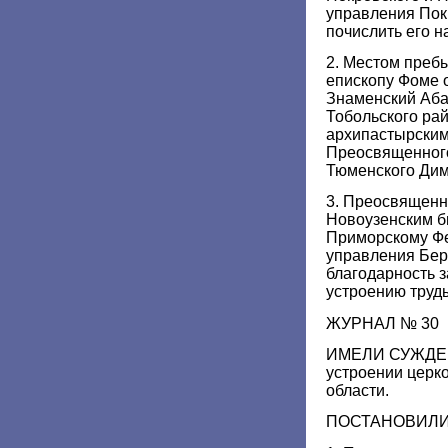
управления Пок
почислить его н
2. Местом пре
епископу Фоме 
Знаменский Аба
Тобольского ра
архипастырски
Преосвященного
Тюменского Дим
3. Преосвященн
Новоузенским б
Приморскому Фе
управления Бер
благодарность 
устроению труд
ЖУРНАЛ № 30
ИМЕЛИ СУЖДЕН
устроении церк
области.
ПОСТАНОВИЛИ