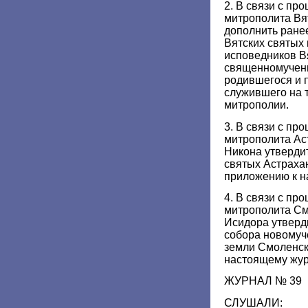
2. В связи с п
митрополита Вя
дополнить ране
Вятских святых 
исповедников В
священномучени
родившегося и 
служившего на 
митрополии.
3. В связи с п
митрополита Ас
Никона утверди
святых Астраха
приложению к н
4. В связи с п
митрополита См
Исидора утверд
собора новомуч
земли Смоленск
настоящему жур
ЖУРНАЛ № 39
СЛУШАЛИ: