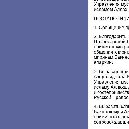
Управления мус
исламом Аллах
ПОСТАНОВИЛИ
1. Сообщение п
2. Благодарить
Православной Ц
принесенную ра
общения клири
мирянам Бакин
епархии.
3. Выразить пр
Азербайджана И
Управления мус
исламу Аллахш
и гостеприимст
Русской Правос
4. Выразить бла
Бакинскому и А
прием, оказанн
сопровождавшим