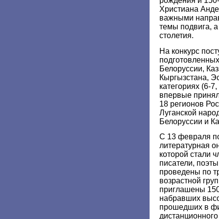
рождения и 150
Христиана Андер
важными направ
темы подвига, а
столетия.
На конкурс пост
подготовленных
Белоруссии, Ка
Кыргызстана, Эс
категориях (6-7,
впервые принял
18 регионов Рос
Луганской народ
Белоруссии и Ка
С 13 февраля п
литературная о
которой стали ч
писатели, поэты
проведены по тр
возрастной груп
приглашены 150
набравших высо
прошедших в фи
дистанционного 