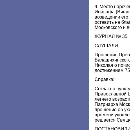
4. Место нарече
Иоасафа (Вишня
возведении его 
оставить на бл
Московского и в
ЖУРНАЛ № 35
СЛУШАЛИ:
Прошение Прео
Балашихинского
Николая о почис
достижением 75
Справка:
Согласно пункту
Православной Ц
летнего возраст
Патриарха Моск
прошение об ухо
времени удовле
решается Свящ
ПОСТАНОВИЛИ