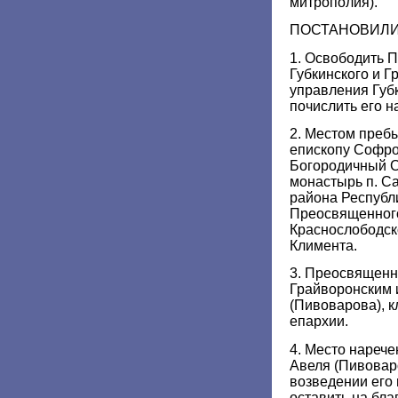
митрополия).
ПОСТАНОВИЛИ
1. Освободить 
Губкинского и 
управления Губ
почислить его н
2. Местом пре
епископу Софро
Богородичный С
монастырь п. С
района Республ
Преосвященног
Краснослободск
Климента.
3. Преосвященн
Грайворонским 
(Пивоварова), 
епархии.
4. Место нарече
Авеля (Пивоваро
возведении его 
оставить на бл