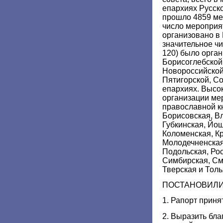
епархиях Русск
прошло 4859 ме
число мероприя
организовано в 
значительное ч
120) было орга
Борисоглебской,
Новороссийской
Пятигорской, С
епархиях. Высок
организации ме
православной кн
Борисовская, В
Губкинская, Йо
Коломенская, К
Молодечненская
Подольская, Рос
Симбирская, См
Тверская и Толь
ПОСТАНОВИЛИ
1. Рапорт приня
2. Выразить бл