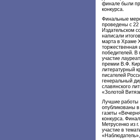
финале были пр
конкурса.
Финальные меро
проведены с 22 
Издательском с
написали итогов
марта в Храме 
торжественная 
победителей. В
участие лауреа
премии В.Ф. Кир
литературный к
писателей Росси
генеральный ди
славянского ли
«Золотой Витязь
Лучшие работы 
опубликованы в
газеты «Вечерня
конкурса. Финал
Метрусенко из г
участие в тема
«Наблюдатель»