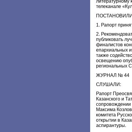
литературному к
телеканале «Кул
ПОСТАНОВИЛИ
1. Рапорт приня
2. Рекомендова
публиковать лу
финалистов кон
епархиальных и
также содейств
освещению опуб
региональных 
ЖУРНАЛ № 44
СЛУШАЛИ:
Рапорт Преосвя
Казанского и Та
сопровождении 
Максима Козлов
комитета Русск
открытии в Каз
аспирантуры.