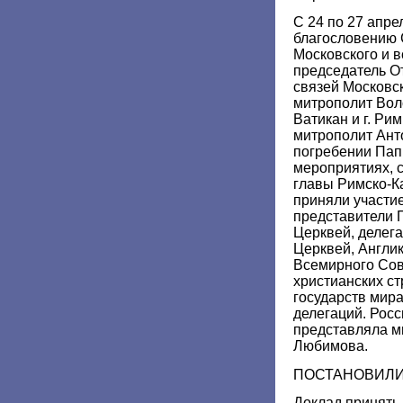
С 24 по 27 апре
благословению 
Московского и 
председатель О
связей Московс
митрополит Вол
Ватикан и г. Рим
митрополит Ант
погребении Пап
мероприятиях, 
главы Римско-К
приняли участи
представители
Церквей, делег
Церквей, Англи
Всемирного Сов
христианских ст
государств мир
делегаций. Рос
представляла ми
Любимова.
ПОСТАНОВИЛИ
Доклад принять 