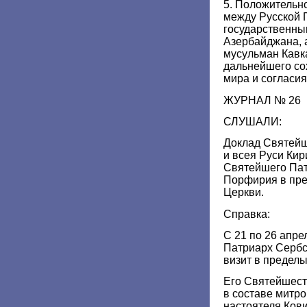
5. Положительн
между Русской 
государственны
Азербайджана, 
мусульман Кавк
дальнейшего со
мира и согласия
ЖУРНАЛ № 26
СЛУШАЛИ:
Доклад Святейш
и всея Руси Ки
Святейшего Пат
Порфирия в пре
Церкви.
Справка:
С 21 по 26 апр
Патриарх Серб
визит в предел
Его Святейшест
в составе митро
настоятеля Ков