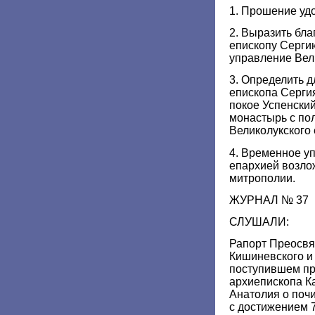
1. Прошение уд
2. Выразить бл
епископу Серги
управление Вел
3. Определить 
епископа Серги
покое Успенски
монастырь с по
Великолукского
4. Временное у
епархией возло
митрополии.
ЖУРНАЛ № 37
СЛУШАЛИ:
Рапорт Преосвя
Кишиневского и
поступившем п
архиепископа Ка
Анатолия о почи
с достижением 7