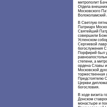
митрополит Бач
Отдела внешних
Московского Па
Волоколамский 
В Светлую пятн
Патриарх Моско
Святейший Пат
совершили Боже
Успенском собо
Сергиевой лавр
богослужения 
Порфирий был у
равноапостольн
степени, а мит
ордена Славы и 
Московской дух
торжественная 
Предстоятелю 
Церкви диплома
богословия.
В ходе визита г
Донском ставро
монастыре и по