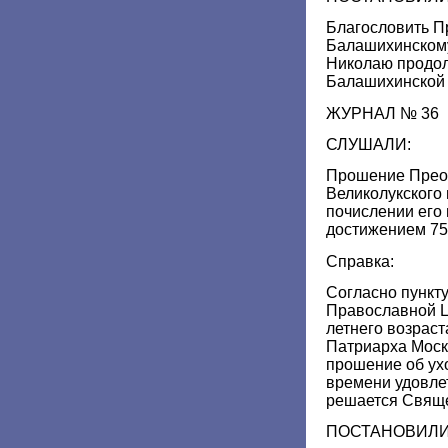
Благословить П
Балашихинскому
Николаю продо
Балашихинской 
ЖУРНАЛ № 36
СЛУШАЛИ:
Прошение Прео
Великолукского 
почислении его 
достижением 75
Справка:
Согласно пункту
Православной Ц
летнего возраст
Патриарха Моск
прошение об ухо
времени удовле
решается Свящ
ПОСТАНОВИЛИ