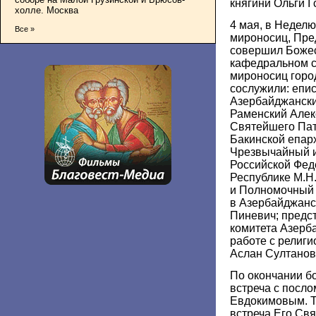
княгини Ольги I 
холле. Москва
4 мая, в Неделю
Все »
мироносиц, Пре
совершил Божес
кафедральном с
мироносиц горо
сослужили: епис
Азербайджански
Раменский Алек
Святейшего Пат
Бакинской епарх
Чрезвычайный 
Российской Фед
Республике М.Н
и Полномочный 
в Азербайджанс
Пиневич; предс
комитета Азерб
работе с религ
Аслан Султанов
По окончании б
встреча с посло
Евдокимовым. Т
встреча Его Св