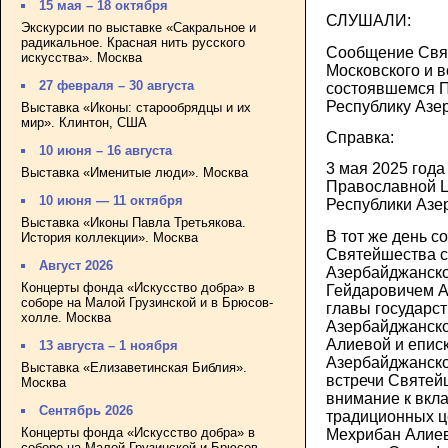
15 мая – 18 октября
СЛУШАЛИ:
Экскурсии по выставке «Сакральное и
радикальное. Красная нить русского
Сообщение Свя
искусства». Москва
Московского и в
27 февраля – 30 августа
состоявшемся П
Республику Азе
Выставка «Иконы: старообрядцы и их
мир». Клинтон, США
Справка:
10 июня – 16 августа
3 мая 2025 года
Выставка «Именитые люди». Москва
Православной Ц
10 июня — 11 октября
Республики Азе
Выставка «Иконы Павла Третьякова.
В тот же день с
История коллекции». Москва
Святейшества с
Август 2026
Азербайджанско
Концерты фонда «Искусство добра» в
Гейдаровичем А
соборе на Малой Грузинской и в Брюсов-
главы государс
холле. Москва
Азербайджанско
Алиевой и еписк
13 августа – 1 ноября
Азербайджанско
Выставка «Елизаветинская Библия».
встречи Святей
Москва
внимание к вкл
Сентябрь 2026
традиционных ц
Концерты фонда «Искусство добра» в
Мехрибан Алиев
соборе на Малой Грузинской и Брюсов-