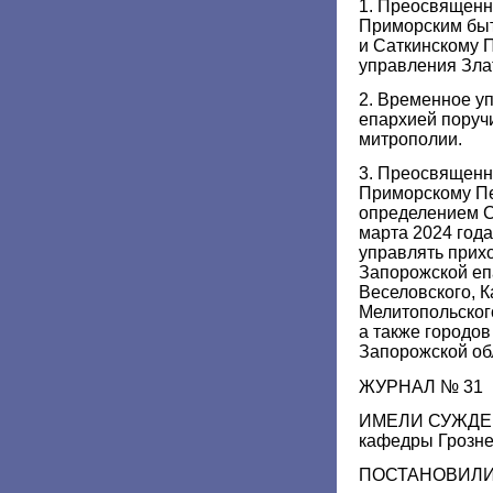
1. Преосвящен
Приморским быт
и Саткинскому П
управления Зла
2. Временное у
епархией поруч
митрополии.
3. Преосвященн
Приморскому Пет
определением С
марта 2024 года
управлять прих
Запорожской еп
Веселовского, 
Мелитопольског
а также городо
Запорожской об
ЖУРНАЛ № 31
ИМЕЛИ СУЖДЕН
кафедры Грозне
ПОСТАНОВИЛИ