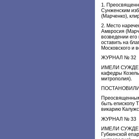
1. Преосвященн
Сунженским изб
(Марченко), кли
2. Место нареч
Амвросия (Марче
возведении его 
оставить на бл
Московского и в
ЖУРНАЛ № 32
ИМЕЛИ СУЖДЕН
кафедры Козель
митрополия).
ПОСТАНОВИЛИ
Преосвященным
быть епископу 
викарию Калужс
ЖУРНАЛ № 33
ИМЕЛИ СУЖДЕНИ
Губкинской епа