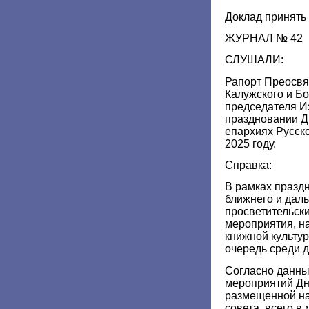
Доклад принять 
ЖУРНАЛ № 42
СЛУШАЛИ:
Рапорт Преосвя
Калужского и Бо
председателя Из
праздновании Д
епархиях Русск
2025 году.
Справка:
В рамках празд
ближнего и дал
просветительски
мероприятия, н
книжной культу
очередь среди д
Согласно данны
мероприятий Дн
размещенной на
совета, всего в