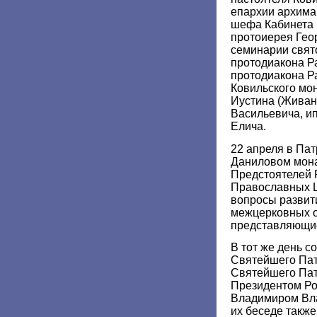
епархии архима
шефа Кабинета 
протоиерея Гео
семинарии свят
протодиакона Р
протодиакона Р
Ковильского мо
Иустина (Живан
Васильевича, ип
Елича.
22 апреля в Па
Даниловом мон
Предстоятелей 
Православных 
вопросы развит
межцерковных о
представляющие
В тот же день с
Святейшего Пат
Святейшего Па
Президентом Ро
Владимиром Вл
их беседе также