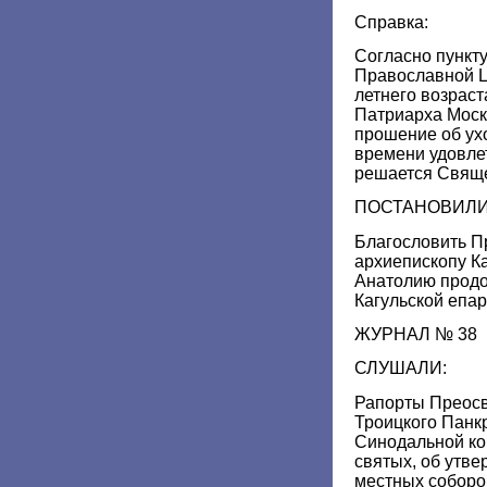
Справка:
Согласно пункту
Православной Ц
летнего возраст
Патриарха Моск
прошение об ухо
времени удовле
решается Свящ
ПОСТАНОВИЛИ
Благословить 
архиепископу К
Анатолию продо
Кагульской епар
ЖУРНАЛ № 38
СЛУШАЛИ:
Рапорты Преос
Троицкого Панк
Синодальной ко
святых, об утв
местных соборо