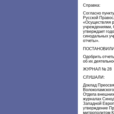
Справка:
Согласно пункту
Русской Правос
«Осуществляя р
учреждениями,
утверждает год
синодальных уч
отчеты».
ПОСТАНОВИЛИ
Одобрить отчет
об их деятельнос
ЖУРНАЛ № 28
СЛУШАЛИ:
Доклад Преосв
Волоколамского
Отдела внешних
журналах Синод
Западной Европ
утверждение П
митрополитом К