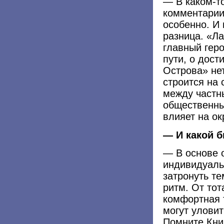
— В каком-т
комментарии
особенно. И
разница. «Л
главный геро
пути, о дост
Острова» не
строится на
между частн
общественны
влияет на о
— И какой б
— В основе 
индивидуаль
затронуть те
ритм. От тот
комфортная 
могут уловит
Помните Кни