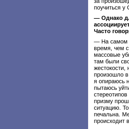
за произоше
поучиться у
— Однако д
ассоциирует
Часто гово
— На самом 
время, чем 
массовые уб
там были св
жестокости, 
произошло в
я опираюсь 
пытаюсь уйт
стереотипов
призму прош
ситуацию. То
печальна. Ме
происходит 