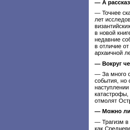
— А рассказ
— Точнее ска
лет исследо
византийски
в новой кни
недавние со
в отличие от
архаичной ле
— Вокруг че
— За много 
события, но
наступлении
катастрофы,
отмолят Остр
— Можно ли 
— Трагизм в 
как Среднев