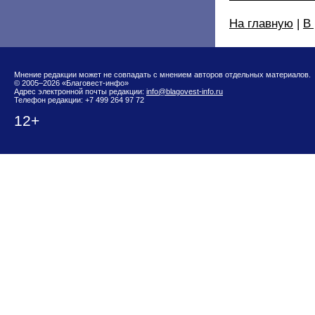
На главную
|
В
Мнение редакции может не совпадать с мнением авторов отдельных материалов.
© 2005–2026 «Благовест-инфо»
Адрес электронной почты редакции:
info@blagovest-info.ru
Телефон редакции: +7 499 264 97 72
12+