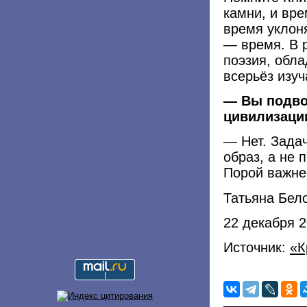
камни, и вре
время уклон
— время. В р
поэзия, обла
всерьёз изуч
— Вы подво
цивилизаци
— Нет. Зада
образ, а не 
Порой важне
Татьяна Бел
22 декабря 
Источник:
«К