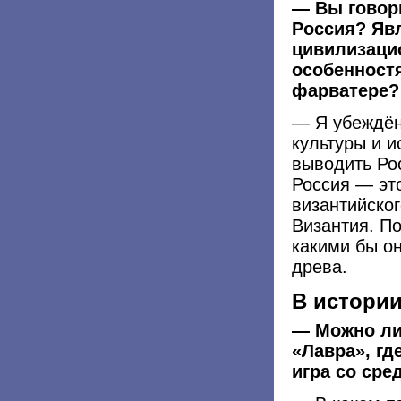
— Вы говори
Россия? Яв
цивилизаци
особенност
фарватере?
— Я убеждён
культуры и 
выводить Рос
Россия — это
византийског
Византия. По
какими бы он
древа.
В истори
— Можно ли
«Лавра», гд
игра со ср