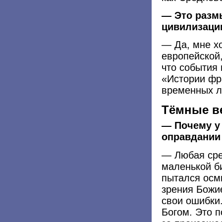
— Это разм
цивилизаци
— Да, мне хо
европейской,
что события 
«Истории фр
временных л
Тёмные в
— Почему у 
оправдании
— Любая сре
маленькой б
пытался осм
зрения Божи
свои ошибки.
Богом. Это 