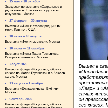
15 мая – 18 октября
Экскурсии по выставке «Сакральное и
радикальное. Красная нить русского
искусства». Москва
27 февраля – 30 августа
Выставка «Иконы: старообрядцы и их
мир». Клинтон, США
10 июня – 16 августа
Выставка «Именитые люди». Москва
10 июня — 11 октября
Выставка «Иконы Павла Третьякова.
История коллекции». Москва
Август 2026
Вышел в све
Концерты фонда «Искусство добра» в
«Оправдание
соборе на Малой Грузинской и в Брюсов-
представлят
холле. Москва
престижных
13 августа – 1 ноября
«Лавр» и «А
Выставка «Елизаветинская Библия».
Москва
самых читае
он правосла
Сентябрь 2026
его книгах.
Концерты фонда «Искусство добра» в
соборе на Малой Грузинской и Брюсов-