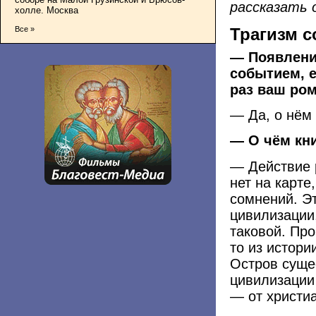
рассказать 
холле. Москва
Трагизм с
Все »
— Появлени
событием, е
раз ваш ро
— Да, о нём 
— О чём кн
— Действие 
нет на карте
сомнений. Э
цивилизации
таковой. Пр
то из истори
Остров суще
цивилизации
— от христиа