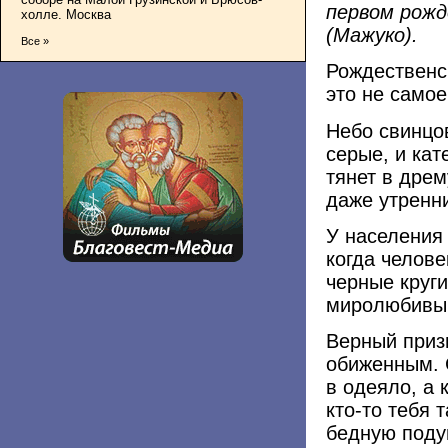
первом рожд
холле. Москва
(Мажуко).
Все »
Рождественск
это не само
Небо свинцо
серые, и кат
тянет в дре
даже утренн
У населения
когда челове
черные круги
миролюбивый
Верный приз
обиженным. 
в одеяло, а 
кто-то тебя 
бедную поду