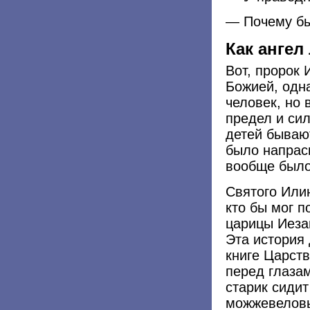
— Почему бы
Как ангел
Вот, пророк
Божией, одн
человек, но 
предел и сил
детей бывают
было напрасн
вообще было
Святого Или
кто бы мог п
царицы Иеза
Эта история 
книге Царств
перед глаза
старик сиди
можжевеловы