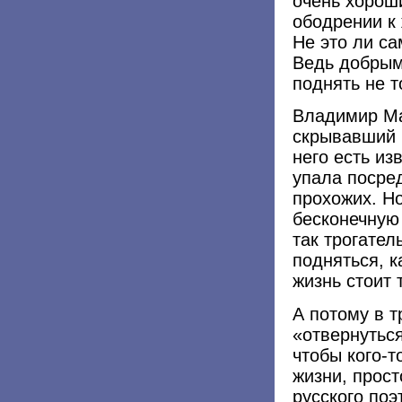
очень хорош
ободрении к 
Не это ли с
Ведь добрым
поднять не 
Владимир Ма
скрывавший 
него есть из
упала посре
прохожих. Н
бесконечную 
так трогател
подняться, к
жизнь стоит 
А потому в 
«отвернуться
чтобы кого-т
жизни, прос
русского по