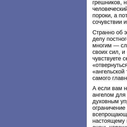
грешников, н
человеческий
пороки, а п
сочувствии и
Странно об э
делу постног
многим — сле
своих сил, и
чувствуете 
«отвернуться
«ангельской 
самого главн
А если вам н
ангелом для
духовным уп
ограничение 
всепрощающа
настоящему п