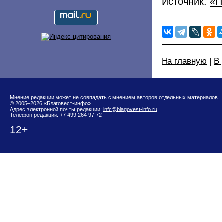
Источник:
«П
На главную
|
В
Мнение редакции может не совпадать с мнением авторов отдельных материалов.
© 2005–2026 «Благовест-инфо»
Адрес электронной почты редакции:
info@blagovest-info.ru
Телефон редакции: +7 499 264 97 72
12+