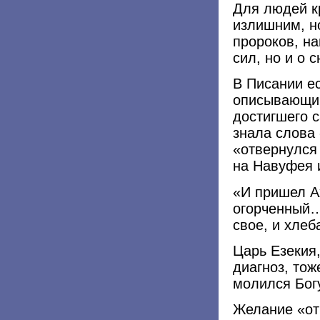
Для людей к
излишним, н
пророков, на
сил, но и о
В Писании ес
описывающий
достигшего 
знала слова 
«отвернулся
на Навуфея и
«И пришел А
огорченный…
свое, и хлеб
Царь Езекия,
диагноз, тож
молился Богу
Желание «отв