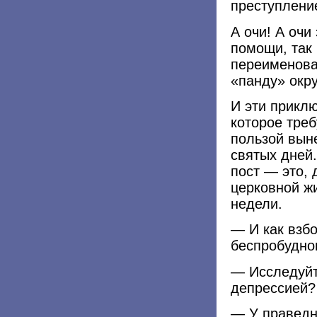
преступлени
А очи! А очи
помощи, так
переименова
«панду» окру
И эти приклю
которое треб
пользой вын
святых дней
пост — это, 
церковной ж
недели.
— И как взбо
беспробудно
— Исследуйт
депрессией?
— У праведн