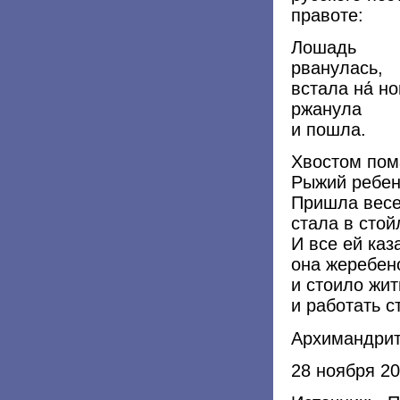
правоте:
Лошадь
рванулась,
встала на́ но
ржанула
и пошла.
Хвостом пом
Рыжий ребен
Пришла весе
стала в стой
И все ей ка
она жеребен
и стоило жит
и работать с
Архимандрит
28 ноября 2