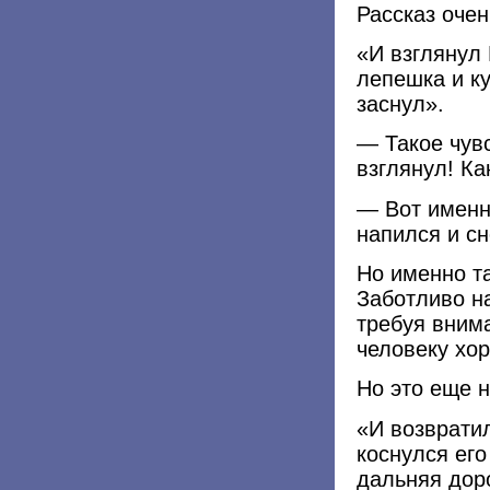
Рассказ оче
«И взглянул 
лепешка и ку
заснул».
— Такое чувс
взглянул! Ка
— Вот именно
напился и сн
Но именно т
Заботливо н
требуя внима
человеку хо
Но это еще н
«И возвратил
коснулся его
дальняя доро