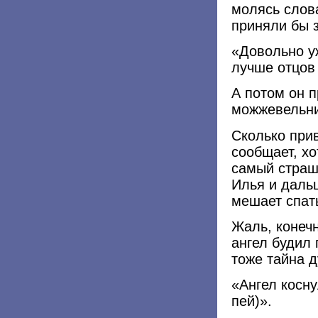
молясь слов
приняли бы 
«Довольно уж
лучше отцов
А потом он п
можжевельни
Сколько при
сообщает, хо
самый страш
Илья и даль
мешает спат
Жаль, конечн
ангел будил 
тоже тайна д
«Ангел косну
пей)».