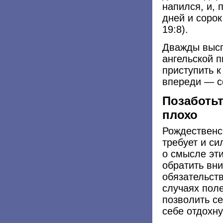
напился, и,
дней и соро
19:8).
Дважды высп
ангельской п
приступить к
впереди — с
Позаботьт
плохо
Рождественс
требует и си
о смысле эти
обратить вни
обязательств
случаях поле
позволить с
себе отдохну