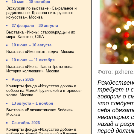
15 мая – 18 октября
Экскурсии по выставке «Сакральное и
радикальное. Красная нить русского
искусства». Москва
27 февраля – 30 августа
Выставка «Иконы: старообрядцы и их
мир». Клинтон, США
10 июня – 16 августа
Выставка «Именитые люди». Москва
10 июня — 11 октября
Выставка «Иконы Павла Третьякова.
Фото: pxher
История коллекции». Москва
Август 2026
Рождественс
Концерты фонда «Искусство добра» в
требует и с
соборе на Малой Грузинской и в Брюсов-
холле. Москва
говорим о с
что следует
13 августа – 1 ноября
себя обязат
Выставка «Елизаветинская Библия».
Москва
некоторых с
назад и раз
Сентябрь 2026
Концерты фонда «Искусство добра» в
перед долги
соборе на Малой Грузинской и Брюсов-