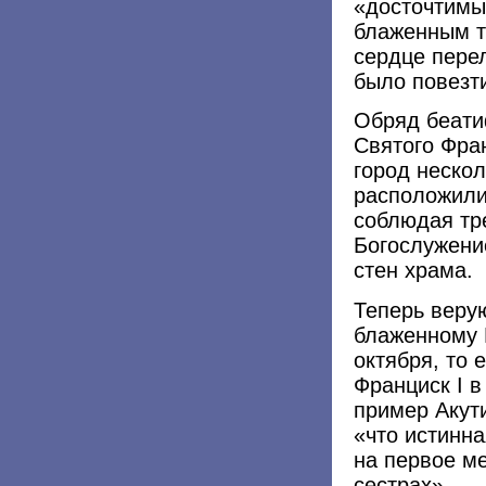
«досточтимы
блаженным т
сердце пере
было повезт
Обряд беати
Святого Фра
город неско
расположили
соблюдая тр
Богослужени
стен храма.
Теперь веру
блаженному 
октября, то 
Франциск I в
пример Акут
«что истинна
на первое м
сестрах».