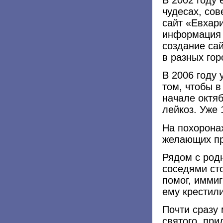
чудесах, со
сайт «Евхари
информация 
создание са
в разных гор
В 2006 году 
том, чтобы 
начале октяб
лейкоз. Уже 
На похоронах
желающих пр
Рядом с род
соседями ст
помог, имми
ему крестили
Почти сразу 
святого, пр