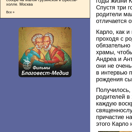
годы жизни К
холле. Москва
Спустя три 
Все »
родители ма
отличается о
Карло, как и
проходя с р
обязательно
храмы, чтоб
Андреа и Ан
они не очень
в интервью п
рождения сы
Получилось,
родителей в 
каждую воск
священнослу
причастие на
этого Карло