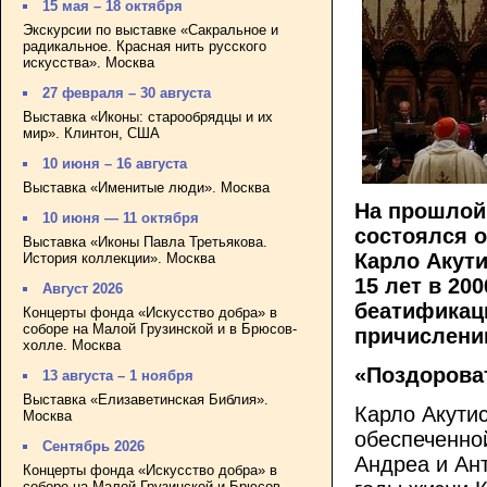
15 мая – 18 октября
Экскурсии по выставке «Сакральное и
радикальное. Красная нить русского
искусства». Москва
27 февраля – 30 августа
Выставка «Иконы: старообрядцы и их
мир». Клинтон, США
10 июня – 16 августа
Выставка «Именитые люди». Москва
На прошлой
10 июня — 11 октября
состоялся 
Выставка «Иконы Павла Третьякова.
Карло Акути
История коллекции». Москва
15 лет в 20
Август 2026
беатификаци
Концерты фонда «Искусство добра» в
соборе на Малой Грузинской и в Брюсов-
причислени
холле. Москва
«Поздорова
13 августа – 1 ноября
Выставка «Елизаветинская Библия».
Карло Акутис
Москва
обеспеченно
Сентябрь 2026
Андреа и Ан
Концерты фонда «Искусство добра» в
соборе на Малой Грузинской и Брюсов-