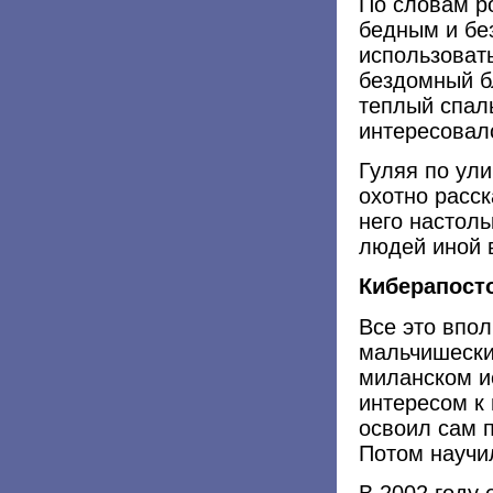
По словам р
бедным и бе
использоват
бездомный б
теплый спал
интересовал
Гуляя по ул
охотно расск
него настоль
людей иной 
Киберапост
Все это впо
мальчишески
миланском и
интересом к
освоил сам 
Потом научи
В 2002 году 