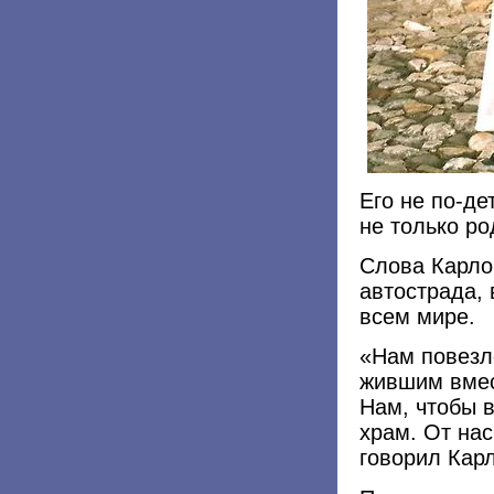
Его не по-д
не только ро
Слова Карло 
автострада, 
всем мире.
«Нам повезл
жившим вмес
Нам, чтобы в
храм. От на
говорил Карл