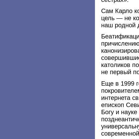
Сам Карло к
цель — не ко
наш родной д
Беатификаци
причислению
канонизиров
совершившие
католиков по
не первый по
Еще в 1999 
покровителе
интернета св
епископ Сев
Богу и науке
позднеантич
универсальн
современной