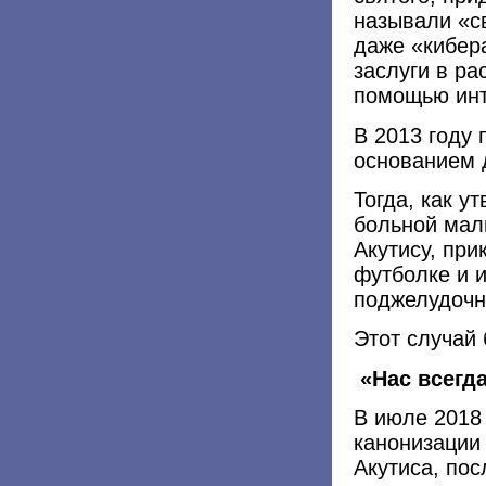
называли «с
даже «кибер
заслуги в ра
помощью инт
В 2013 году 
основанием 
Тогда, как у
больной мал
Акутису, пр
футболке и 
поджелудочн
Этот случай
«Нас всегда
В июле 2018 
канонизации
Акутиса, пос