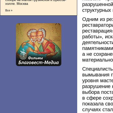
разрушенной
холле. Москва
структурных
Все »
Одним из ре
реставратор
реставрация
работы», ис
деятельности
памятниками
а не сохране
материально
Специалисты
вымывания п
уровня маст
разрушение 
выбора поста
в сфере сох
показала св
случаях ста