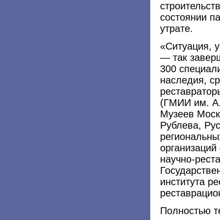
строительств
состоянии па
утрате.
«Ситуация, 
— так завер
300 специал
наследия, ср
реставратор
(ГМИИ им. А
Музеев Моск
Рублева, Рус
региональны
организаций
научно-реста
Государстве
института р
реставрацио
Полностью те