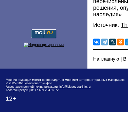
перечислены
решения, оп
наследия».
Источник:
Th
На главную
|
В
Мнение редакции может не совпадать с мнением авторов отдельных материалов.
© 2005–2026 «Благовест-инфо»
Адрес электронной почты редакции:
info@blagovest-info.ru
Телефон редакции: +7 499 264 97 72
12+