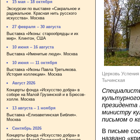
15 мая – 18 октября
Экскурсии по выставке «Сакральное и
радикальное. Красная нить русского
искусства». Москва
27 февраля – 30 августа
Выставка «Иконы: старообрядцы и их
мир». Клинтон, США
10 июня – 16 августа
Выставка «Именитые люди». Москва
10 июня — 11 октября
Выставка «Иконы Павла Третьякова.
Церковь Успения
История коллекции». Москва
Тычинская
Август 2026
Специалисты
Концерты фонда «Искусство добра» в
соборе на Малой Грузинской и в Брюсов-
культурного
холле. Москва
президента 
13 августа – 1 ноября
министру к
Выставка «Елизаветинская Библия».
письмом о к
Москва
Сентябрь 2026
В письме со
Концерты фонда «Искусство добра» в
названо «кри
соборе на Малой Грузинской и Брюсов-