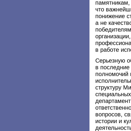
памятникам,
что важнейш
понижение с
а не качеств
победителям
организации,
профессиона
в работе ис
Серьезную о
в последние
полномочий
исполнительн
структуру М
специальных
департамент
ответственн
вопросов, с
истории и ку
деятельност