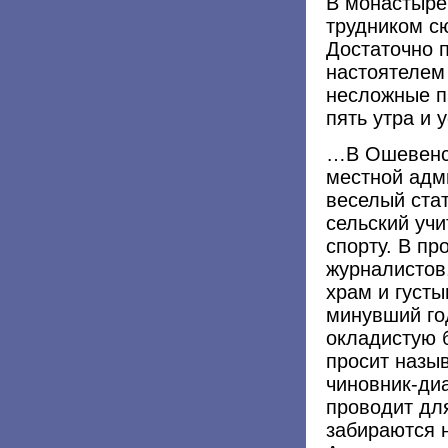
В монастыре 
трудником с
Достаточно 
настоятелем
несложные пр
пять утра и 
…В Ошевенск
местной адм
веселый ста
сельский учи
спорту. В пр
журналистов
храм и густ
минувший го
окладистую 
просит назыв
чиновник-ди
проводит дл
забираются н