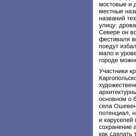
мостовые и д
местные наз
названий те
улицу: дрова
Севере он вс
фестиваля в
поедут изба
мало и урове
городе можн
Участники кр
Каргопольск
художествен
архитектурн
основном о 
села Ошевенс
потенциал, н
и каруселей 
сохранение а
как сделать 