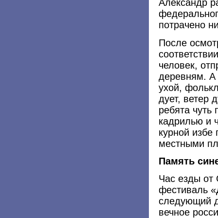
Александр ра
федеральног
потрачено ни
После осмот
соответстви
человек, от
деревням. А 
ухой, фольк
дует, ветер 
ребята чуть 
кадрилью и 
курной избе
местными пл
Память сине
Час езды от 
фестиваль «
следующий д
вечное росс