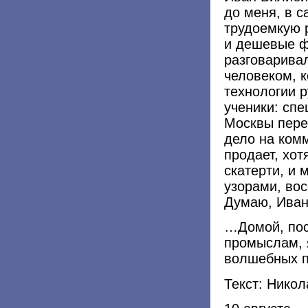
до меня, в с
трудоемкую 
и дешевые ф
разговарива
человеком, к
технологии р
ученики: спе
Москвы пере
дело на ком
продает, хот
скатерти, и 
узорами, во
Думаю, Иван
…Домой, пос
промыслам, я
волшебных п
Текст: Нико