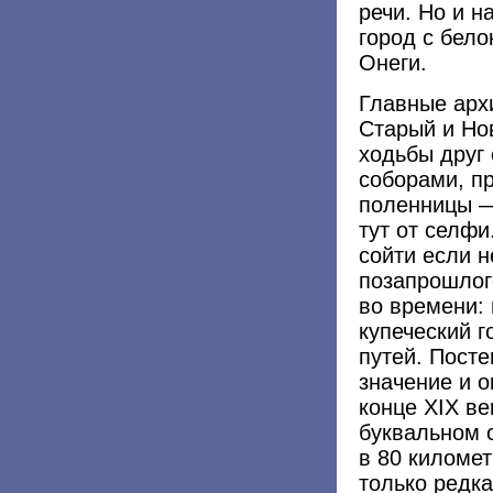
речи. Но и н
город с бел
Онеги.
Главные арх
Старый и Но
ходьбы друг 
соборами, п
поленницы —
тут от селф
сойти если н
позапрошлог
во времени: 
купеческий г
путей. Посте
значение и о
конце XIX в
буквальном 
в 80 километ
только редк