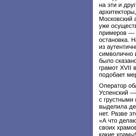
на эти и др
архитекторы,
Московский 
уже осущест
примеров — 
остановка. Н
из аутентичн
символично и
было сказан
грамот XVII 
подобает мер
Оператор об
Успенский —
с грустными
выделила де
нет. Разве э
«А что дела
своих храмо
какие храмы