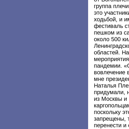
группа плечи
это участни
ходьбой, и и
фестиваль с
пешком из с
около 500 к
Ленинградск
областей. Н
мероприятия,
пандемии. «
вовлечение 
мне президе
Наталья Пле
придумали, 
из Москвы и
каргопольца
поскольку эт
запрещены, 
перенести и