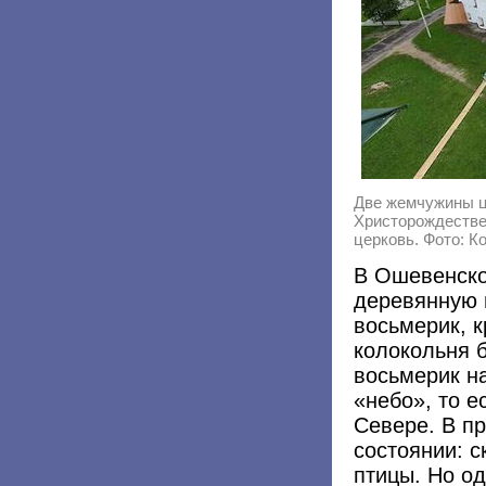
Две жемчужины ц
Христорождестве
церковь.
Фото: К
В Ошевенско
деревянную 
восьмерик, 
колокольня 
восьмерик н
«небо», то е
Севере. В п
состоянии: с
птицы. Но о