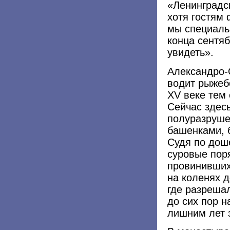
«Ленинградс
хотя гостям 
мы специаль
конца сентяб
увидеть».
Александро-
водит рыжеб
XV веке тем
Сейчас здес
полуразруше
башенками, б
Судя по дош
суровые поря
провинивших
на коленях д
где разрешал
до сих пор н
лишним лет 