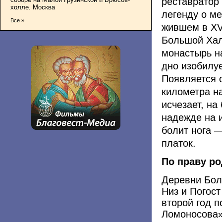
реставратор
холле. Москва
легенду о м
Все »
жившем в XV
Большой Халу
монастырь на
дно изобилуе
Появляется о
километра на
исчезает, на
надежде на 
болит нога —
платок.
По праву ро
Деревни Бол
Низ и Погост
второй год 
Ломоносова»