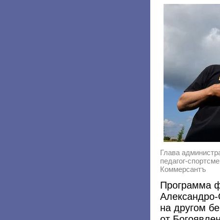
Глава администр
педагог-спортсме
Коммерсантъ
Программа ф
Александро-
на другом бе
от Богоявлен