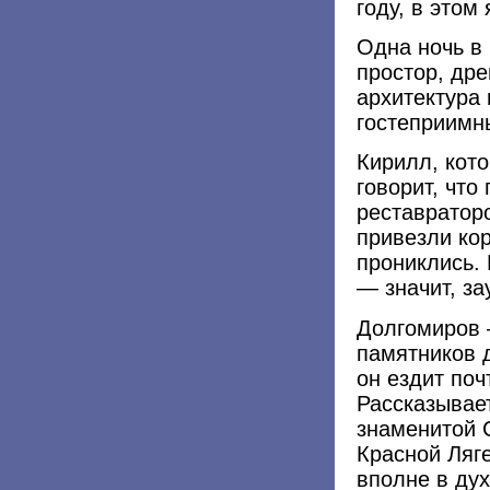
году, в этом
Одна ночь в 
простор, др
архитектура
гостеприимн
Кирилл, кот
говорит, что
реставраторо
привезли ко
прониклись.
— значит, за
Долгомиров 
памятников 
он ездит поч
Рассказывае
знаменитой 
Красной Ляге
вполне в ду