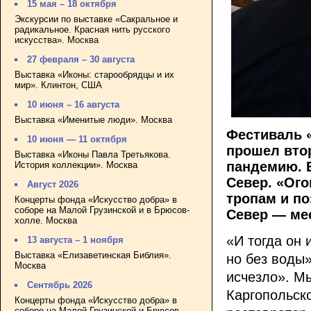
15 мая – 18 октября
Экскурсии по выставке «Сакральное и
радикальное. Красная нить русского
искусства». Москва
27 февраля – 30 августа
Выставка «Иконы: старообрядцы и их
мир». Клинтон, США
10 июня – 16 августа
Выставка «Именитые люди». Москва
Фестиваль 
10 июня — 11 октября
прошел втор
Выставка «Иконы Павла Третьякова.
пандемию. Е
История коллекции». Москва
Север. «Ог
Август 2026
тропам и по
Концерты фонда «Искусство добра» в
соборе на Малой Грузинской и в Брюсов-
Север — ме
холле. Москва
«И тогда он 
13 августа – 1 ноября
Выставка «Елизаветинская Библия».
но без воды»
Москва
исчезло». Мы
Сентябрь 2026
Каргопольско
Концерты фонда «Искусство добра» в
соборе на Малой Грузинской и Брюсов-