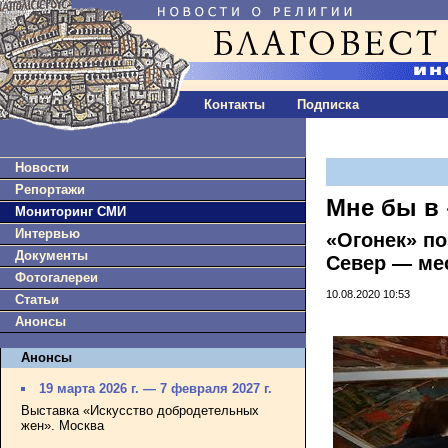
Контакты
Подписка
Новости
Репортажи
Мне бы в
Мониторинг СМИ
Интервью
«Огонек» по
Документы
Север — ме
Фотогалереи
10.08.2020 10:53
Статьи
Анонсы
Анонсы
19 марта 2026 г. — 7 февраля 2027 г.
Выставка «Искусство добродетельных
жен». Москва