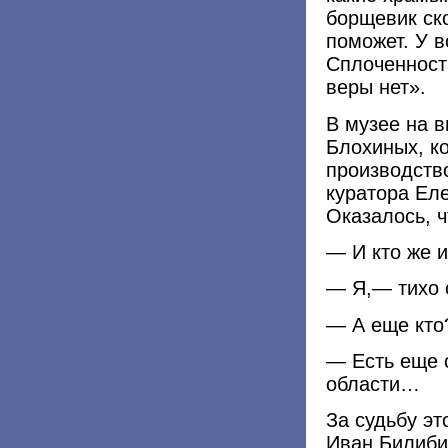
борщевик ско
поможет. У в
Сплоченности
веры нет».
В музее на 
Блохиных, к
производств
куратора Еле
Оказалось, ч
— И кто же 
— Я,— тихо 
— А еще кто
— Есть еще 
области…
За судьбу э
Иван Билиби