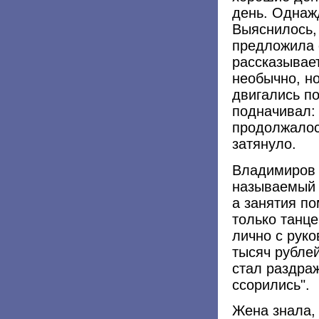
день. Однаж
Выяснилось,
предложила 
рассказывае
необычно, н
двигались по
подначивал: 
продолжалось
затянуло.
Владимиров 
называемый г
а занятия по
только танце
лично с рук
тысяч рублей
стал раздра
ссорились".
Жена знала, 