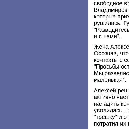
свободное в
Владимиров 
которые при
рушились. Гу
"Разводитесь
и с нами".
Жена Алексе
Осознав, что
контакты с с
"Просьбы ос
Мы развелис
маленькая".
Алексей реши
активно нас
наладить кон
уволилась, ч
"трешку" и о
потратил их 