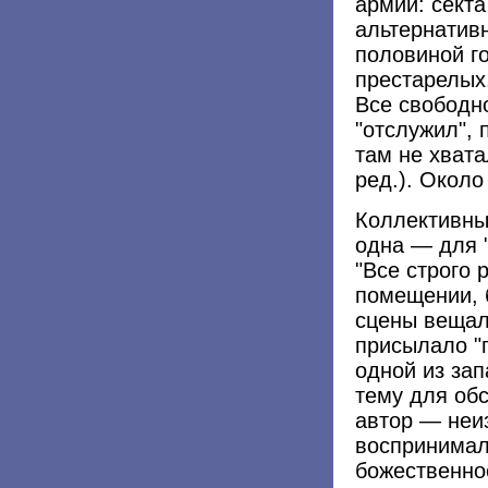
армии: секта
альтернатив
половиной г
престарелых.
Все свободн
"отслужил",
там не хвата
ред.). Окол
Коллективны
одна — для "
"Все строго 
помещении, 
сцены вещал
присылало "
одной из за
тему для обс
автор — неи
воспринимал
божественно