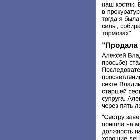
наш костяк. 
в прокуратур
тогда я был
силы, собира
тормозах".
"Продала
Алексей Вла
просьбе) ста
Последовате
просветлени
секте Владим
старшей сест
супруга. Але
через пять л
"Сестру заве
пришла на м
должность н
хорошие ден