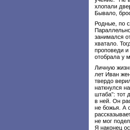
хлопали две
Бывало, бро
Родные, по 
Параллельно
занимался от
хватало. Тог
проповеди и 
отобрала у 
Личную жизн
лет Иван жен
твердо верил
наткнулся на
штаба": тот 
в ней. Он ра
не божья. А 
рассказывае
не мог поде
Я наконец ос