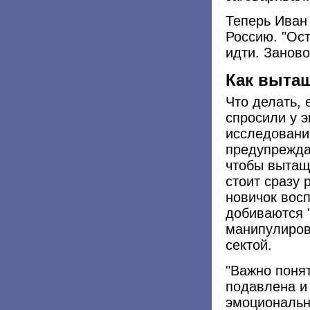
Теперь Иван 
Россию. "Ост
идти. Заново
Как вытащ
Что делать, 
спросили у э
исследовани
предупрежда
чтобы вытащи
стоит сразу
новичок восп
добиваются 
манипулирова
сектой.
"Важно понят
подавлена и
эмоциональн