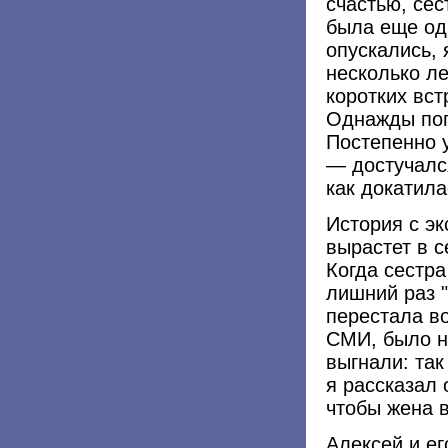
счастью, се
была еще одн
опускались, 
несколько ле
коротких вст
Однажды поп
Постепенно 
— достучался
как докатила
История с эк
вырастет в с
Когда сестр
лишний раз "
перестала во
СМИ, было н
выгнали: так
я рассказал 
чтобы жена в
Алексей и е