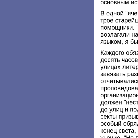
основным ис
В одной "яче
трое старей
помощники. "
возлагали н
языком, я бы
Каждого обя
десять часо
улицах лите
завязать раз
отчитывалис
проповедова
организацион
должен "нест
до улиц и п
секты призыв
особый обря
конец света,
учение. "Не 