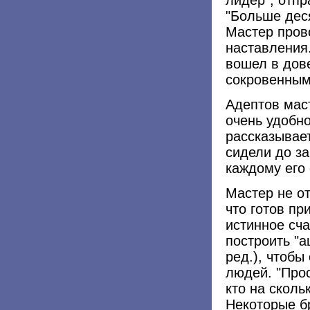
"Больше дес
Мастер пров
наставления.
вошел в дов
сокровенным
Адептов мас
очень удобно
рассказывает
сидели до за
каждому его 
Мастер не от
что готов пр
истинное сча
построить "
ред.), чтобы
людей. "Прос
кто на сколь
Некоторые б