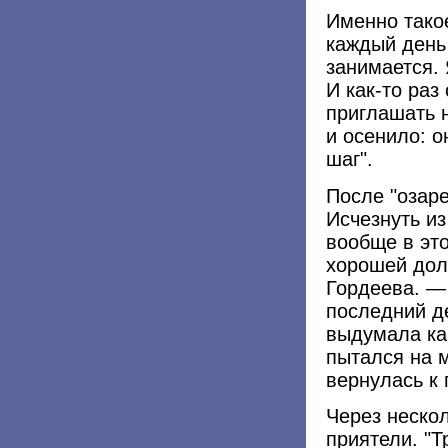
Именно тако
каждый день
занимается. 
И как-то раз
приглашать н
и осенило: о
шаг".
После "озар
Исчезнуть из
вообще в это
хорошей дол
Гордеева. —
последний д
выдумала ка
пытался на м
вернулась к 
Через неско
приятели. "