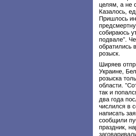
целям, а не 
Казалось, е
Пришлось ин
предсмертну
собираюсь ут
подвале". Ч
обратились 
розыск.
Ширяев отпр
Украине, Бел
розыска толь
области. "С
так и попалс
два года пос
числился в с
написать зая
сообщили пу
праздник, на
заговаривали