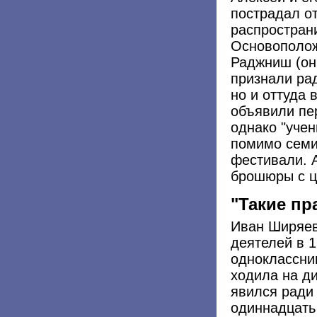
пострадал о
распространи
Основополож
Раджниш (он
признали ра
но и оттуда 
объявили пер
однако "учен
помимо семи
фестивали. 
брошюры с ц
"Такие пр
Иван Ширяев
деятелей в 1
одноклассни
ходила на ди
явился ради 
одиннадцать 