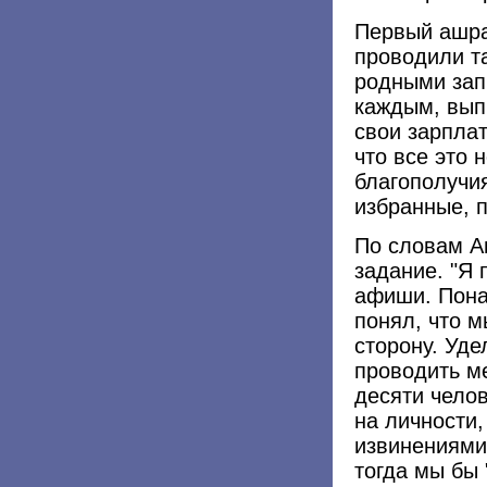
Первый ашра
проводили т
родными зап
каждым, вып
свои зарплат
что все это 
благополучия
избранные, п
По словам А
задание. "Я
афиши. Пона
понял, что 
сторону. Уд
проводить м
десяти чело
на личности,
извинениями
тогда мы бы 