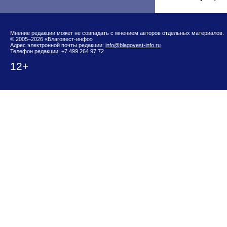
Мнение редакции может не совпадать с мнением авторов отдельных материалов.
© 2005–2026 «Благовест-инфо»
Адрес электронной почты редакции:
info@blagovest-info.ru
Телефон редакции: +7 499 264 97 72
12+