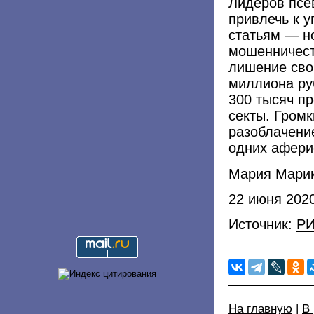
Лидеров псе
привлечь к у
статьям — н
мошенничест
лишение сво
миллиона ру
300 тысяч п
секты. Громк
разоблачени
одних афери
Мария Мари
22 июня 202
Источник:
РИ
На главную
|
В