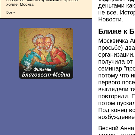
холле. Москва
деньгами ка
не все. Ист
Все »
Новости.
Ближе к Б
Москвичка А
просьбе) два
организации.
получила от
семинар "про
потому что 
первого пос
выглядели та
повторяли. П
потом пускал
Под конец в
возбуждение
Весной Анна 
лидер", отпр