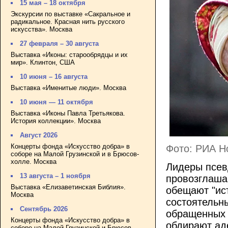
15 мая – 18 октября
Экскурсии по выставке «Сакральное и
радикальное. Красная нить русского
искусства». Москва
27 февраля – 30 августа
Выставка «Иконы: старообрядцы и их
мир». Клинтон, США
10 июня – 16 августа
Выставка «Именитые люди». Москва
10 июня — 11 октября
Выставка «Иконы Павла Третьякова.
История коллекции». Москва
Август 2026
Концерты фонда «Искусство добра» в
Фото: РИА Н
соборе на Малой Грузинской и в Брюсов-
холле. Москва
Лидеры псев
13 августа – 1 ноября
провозглаша
Выставка «Елизаветинская Библия».
обещают "ис
Москва
состоятельн
Сентябрь 2026
обращенных 
Концерты фонда «Искусство добра» в
обдирают ад
соборе на Малой Грузинской и Брюсов-