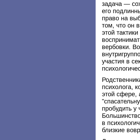
задача — со
его подлинны
право на вы
том, что он 
этой тактики
воспринимать
вербовки. Во
внутригрупп
участия в се
психологичес
Родственник
психолога, 
этой сфере, 
"спасательн
пробудить у
Большинство
в психологи
близкие вов