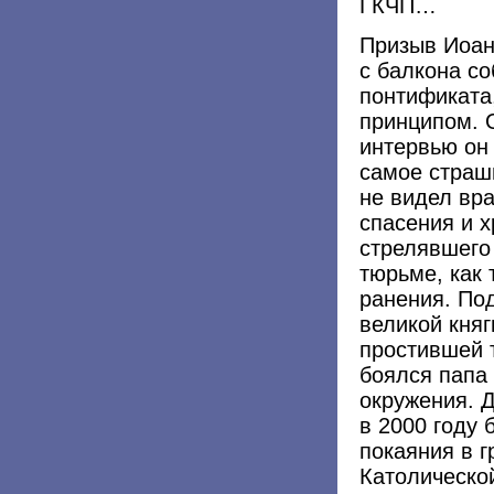
ГКЧП…
Призыв Иоан
с балкона со
понтификата
принципом. О
интервью он 
самое страшн
не видел вра
спасения и 
стрелявшего 
тюрьме, как
ранения. По
великой княг
простившей 
боялся папа 
окружения. 
в 2000 году 
покаяния в 
Католической