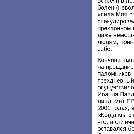
встречи в по
болен (нево
«сила Моя с
спекулировал
преклонном 
даже немощн
людям, прино
себе.
Кончина папы
на прощание
паломников,
трехдневный
осуществило
Иоанна Павл
дипломат Г.В
2001 годах, 
«Когда мы с
что, в отлич
оставался б