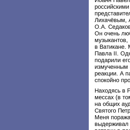
российскими
представител
Лихачёвым, 
О.А. Седаков
Он очень лю
музыкантов,
в Ватикане.
Павла II. О
подарили его
измученным 
реакции. А п
спокойно про
Находясь в 
мессах (в то
на общих ау
Святого Петр
Меня поража
выдерживал 