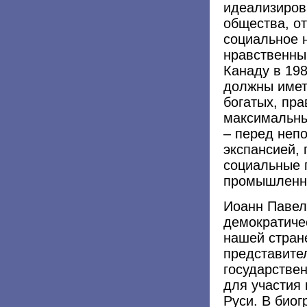
идеализиров
общества, от
социальное 
нравственным
Канаду в 19
должны имет
богатых, пра
максимальны
– перед неп
экспансией,
социальные 
промышленн
Иоанн Павел
демократиче
нашей стране
представите
государстве
для участия
Руси. В био