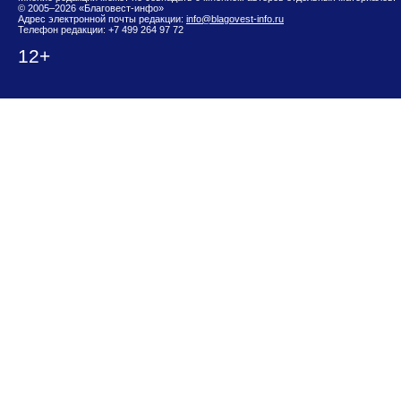
© 2005–2026 «Благовест-инфо»
Адрес электронной почты редакции:
info@blagovest-info.ru
Телефон редакции: +7 499 264 97 72
12+