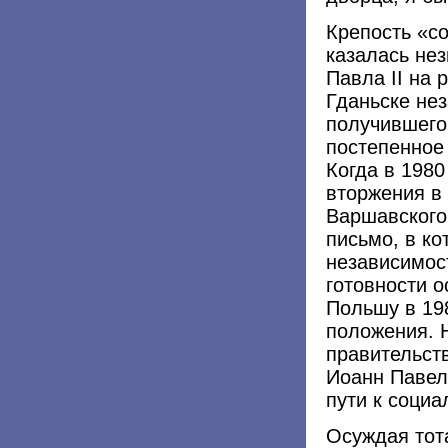
Крепость «со
казалась не
Павла II на 
Гданьске не
получившего
постепенное
Когда в 1980
вторжения в
Варшавского
письмо, в ко
независимост
готовности о
Польшу в 19
положения. Н
правительст
Иоанн Павел 
пути к соци
Осуждая тот