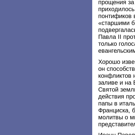
прощения за
приходилось
понтификов 
«старшими б
подвергалас
Павла II про
только голос
евангельски
Хорошо изве
он способст
конфликтов 
заливе и на 
Святой земл
действия пр
папы в италь
Франциска, 
молитвы о м
представите
Иоанн Павел 