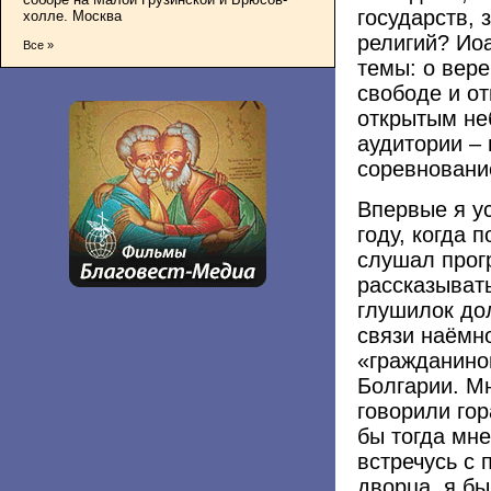
государств, 
холле. Москва
религий? Ио
Все »
темы: о вере
свободе и от
открытым не
аудитории – 
соревнован
Впервые я у
году, когда 
слушал прог
рассказывать
глушилок до
связи наёмн
«гражданино
Болгарии. М
говорили гор
бы тогда мне
встречусь с 
дворца, я бы