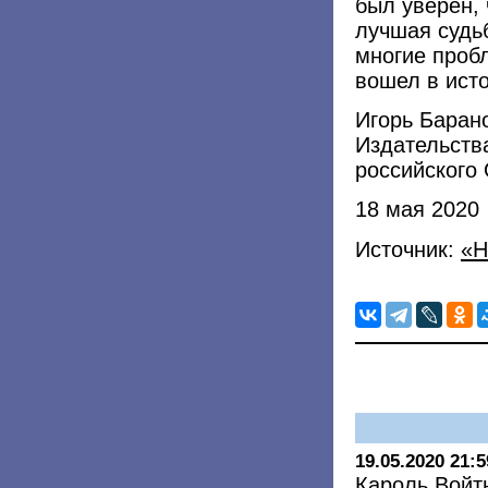
был уверен, 
лучшая судьб
многие проб
вошел в ист
Игорь Баран
Издательств
российского
18 мая 2020
Источник:
«Н
19.05.2020 21:5
Кароль Войт