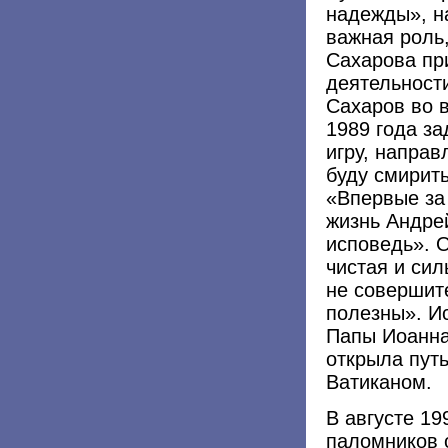
надежды», н
важная роль,
Сахарова пр
деятельности
Сахаров во 
1989 года за
игру, направ
буду смирить
«Впервые за
жизнь Андре
исповедь». О
чистая и сил
не совершите
полезны». Ис
Папы Иоанна 
открыла пут
Ватиканом.
В августе 19
паломников 