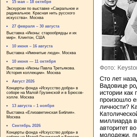
15 мая – 18 октября
Экскурсии по выставке «Сакральное и
радикальное. Красная нить русского
искусства». Москва
27 февраля – 30 августа
Выставка «Иконы: старообрядцы и их
мир». Клинтон, США
10 июня – 16 августа
Выставка «Именитые люди». Москва
10 июня — 11 октября
Фото: Keysto
Выставка «Иконы Павла Третьякова.
История коллекции». Москва
Сто лет наза
Август 2026
Вадовице ро
Концерты фонда «Искусство добра» в
истории как 
соборе на Малой Грузинской и в Брюсов-
холле. Москва
произошло ещ
13 августа – 1 ноября
личности? Ка
Выставка «Елизаветинская Библия».
Католическо
Москва
миллиарда в
Сентябрь 2026
авторитет во
Концерты фонда «Искусство добра» в
молодежи, п
соборе на Малой Грузинской и Брюсов-