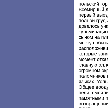
польский гор
Всемирный д
первый выез
полной груд
довелось уча
кульминацио
сыном на пл
месту событ
расположивш
которые заня
момент отказ
главную алл
огромном эк
паломников и
языках. Услы
Общее вооду
пели, смеял
памятными п
возвращении