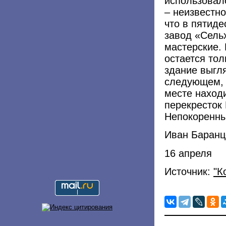
использовал
– неизвестн
что в пятид
завод «Сельх
мастерские.
остается тол
здание выгл
следующем, 1
месте наход
перекресток 
Непокоренны
Иван Баранц
16 апреля
Источник:
"К