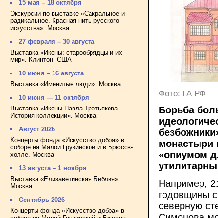
15 мая – 18 октября
Экскурсии по выставке «Сакральное и
радикальное. Красная нить русского
искусства». Москва
27 февраля – 30 августа
Выставка «Иконы: старообрядцы и их
мир». Клинтон, США
10 июня – 16 августа
Выставка «Именитые люди». Москва
Фото: ГА РФ
10 июня — 11 октября
Выставка «Иконы Павла Третьякова.
Борьба боль
История коллекции». Москва
идеологиче
Август 2026
безбожники
Концерты фонда «Искусство добра» в
монастыри 
соборе на Малой Грузинской и в Брюсов-
«опиумом д
холле. Москва
утилитарны
13 августа – 1 ноября
Выставка «Елизаветинская Библия».
Например, 21
Москва
годовщины с
Сентябрь 2026
северную сте
Концерты фонда «Искусство добра» в
Симонова мо
соборе на Малой Грузинской и Брюсов-