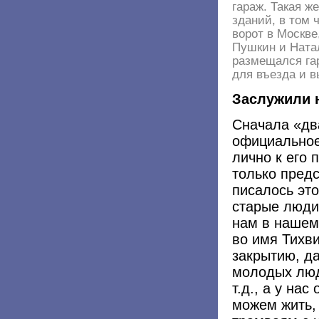
гараж. Такая ж
зданий, в том
ворот в Москве
Пушкин и Натал
размещался гар
для въезда и 
Заслужили н
Сначала «дв
официальное
лично к его
только предс
писалось эт
старые люди
нам в нашем
во имя Тихв
закрытию, да
молодых люде
т.д., а у на
можем жить, 