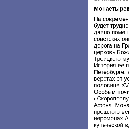
Монастырск
На современн
будет трудно
давно помен
советских он
дорога на Гр
церковь Бож
Троицкого м
История ее п
Петербурге, 
верстах от у
половине XV
Особым почи
«Скоропослу
Афона. Мона
прошлого ве
иеромонах А
купеческой в