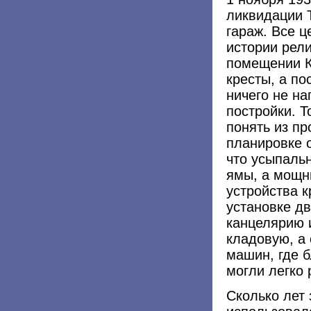
ликвидации Т
гараж. Все 
истории рели
помещении К
кресты, а по
ничего не н
постройки. Т
понять из пр
планировке 
что усыпаль
ямы, а мощн
устройства к
установке дв
канцелярию 
кладовую, а
машин, где 
могли легко 
Сколько лет