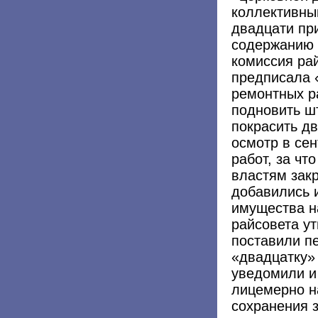
коллективны
двадцати пр
содержанию 
комиссия ра
предписала 
ремонтных ра
подновить шт
покрасить д
осмотр в се
работ, за чт
властям закр
добавились 
имущества н
райсовета у
поставили п
«двадцатку» 
уведомили и
лицемерно на
сохранения 