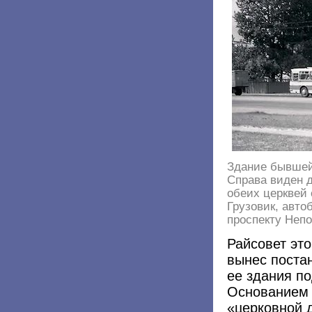
Здание бывшей
Справа виден д
обеих церквей 
Грузовик, авто
проспекту Непо
Райсовет эт
вынес поста
ее здания п
Основанием 
«церковной д