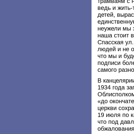
трамваям с 
ведь и жить-
детей, вырас
единственну
неужели мы э
наша стоит в
Спасская ул.
людей и не о
что мы и буд
подписи бол
самого разно
В канцеляри
1934 года за
Облисполком
«до окончат
церкви сохр
19 июля по к
что под дав
обжалования