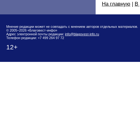
На главную
|
В
Мнение редакции может не совпадать с мнением авторов отдельных материалов.
© 2005–2026 «Благовест-инфо»
Адрес электронной почты редакции:
info@blagovest-info.ru
Телефон редакции: +7 499 264 97 72
12+