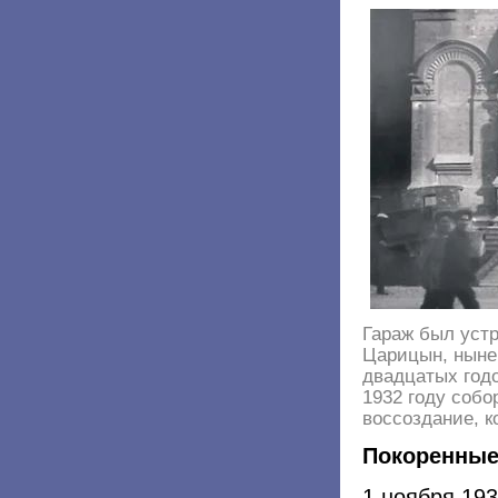
Гараж был устр
Царицын, ныне 
двадцатых годо
1932 году собо
воссоздание, к
Покоренные
1 ноября 19