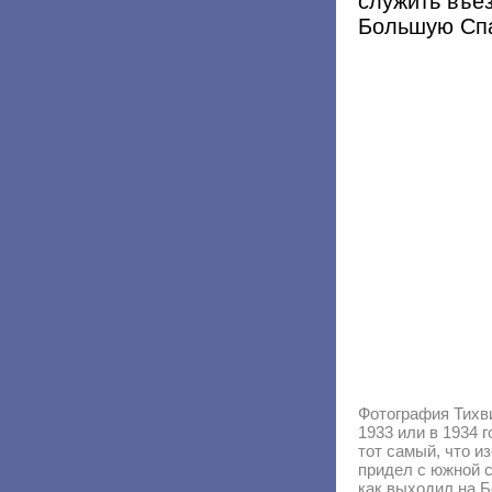
служить въе
Большую Спа
Фотография Тихви
1933 или в 1934 
тот самый, что и
придел с южной 
как выходил на 