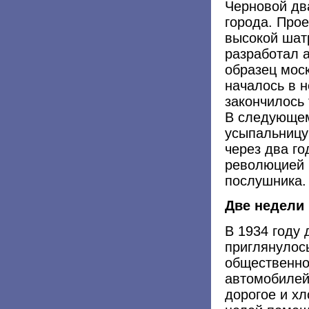
Черновой два
города. Прое
высокой шат
разработал а
образец моск
началось в н
закончилось 
В следующем
усыпальницу 
через два г
революцией 
послушника.
Две недели
В 1934 году 
приглянулос
общественно
автомобилей
дорогое и хл