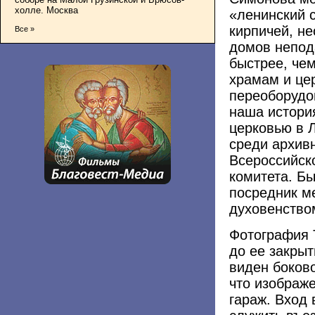
холле. Москва
«ленинский 
кирпичей, н
Все »
домов непод
быстрее, чем
храмам и це
переоборудо
наша истори
церковью в 
среди архив
Всероссийск
комитета. Бы
посредник м
духовенство
Фотография 
до ее закрыт
виден боков
что изображе
гараж. Вход