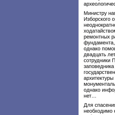
археологиче
Министру на
Изборского 
неоднократн
ходатайство
ремонтных р
фундамента,
однако помо
двадцать лет
сотрудники 
заповедника 
государстве
архитектуры
монументаль
однако инфо
нет…
Для спасени
необходимо 