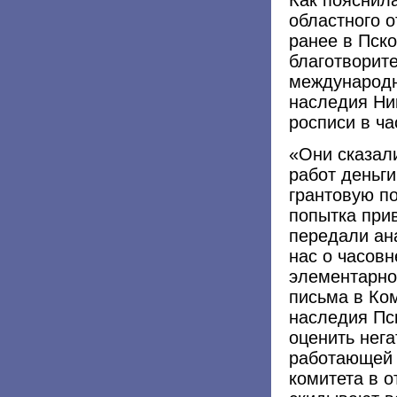
областного 
ранее в Пск
благотворит
международн
наследия Ни
росписи в ча
«Они сказали
работ деньг
грантовую п
попытка при
передали ан
нас о часовн
элементарно
письма в Ком
наследия Пс
оценить нег
работающей 
комитета в о