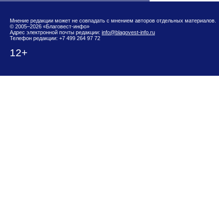
Мнение редакции может не совпадать с мнением авторов отдельных материалов.
© 2005–2026 «Благовест-инфо»
Адрес электронной почты редакции:
info@blagovest-info.ru
Телефон редакции: +7 499 264 97 72
12+