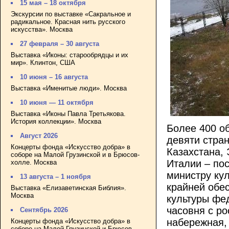
15 мая – 18 октября
Экскурсии по выставке «Сакральное и
радикальное. Красная нить русского
искусства». Москва
27 февраля – 30 августа
Выставка «Иконы: старообрядцы и их
мир». Клинтон, США
10 июня – 16 августа
Выставка «Именитые люди». Москва
10 июня — 11 октября
Выставка «Иконы Павла Третьякова.
История коллекции». Москва
Более 400 о
Август 2026
девяти стран
Концерты фонда «Искусство добра» в
Казахстана,
соборе на Малой Грузинской и в Брюсов-
Италии – по
холле. Москва
министру ку
13 августа – 1 ноября
крайней обе
Выставка «Елизаветинская Библия».
Москва
культуры фе
часовня с ро
Сентябрь 2026
набережная, 
Концерты фонда «Искусство добра» в
соборе на Малой Грузинской и Брюсов-