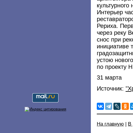
культурного
Интерьер час
реставратор
Рериха. Пер
через реку В
снос при рек
инициативе т
градозащитни
устою нового
по проекту Н
31 марта
Источник:
"Х
На главную
|
В