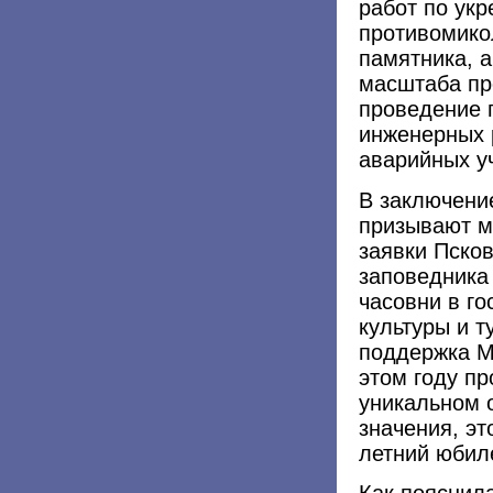
работ по укр
противомико
памятника, а
масштаба пр
проведение г
инженерных 
аварийных у
В заключени
призывают м
заявки Пско
заповедника
часовни в г
культуры и т
поддержка М
этом году п
уникальном 
значения, эт
летний юбиле
Как пояснил