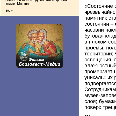
холле. Москва
«Состояние 
Все »
чрезвычайное
памятник ст
состоянии – 
часовни нак
бутовая клад
в плохом со
проемы, пол
территории; 
освещения, 
влажностный
промерзает н
уникальных 
подвергаетс
Сотрудникам
музея-запов
слоя; бумаж
поверх трещ