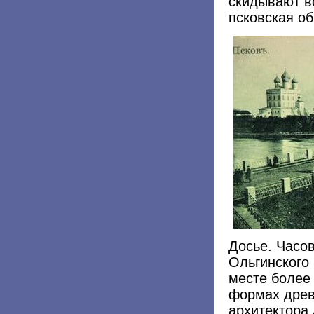
скидывают в
псковская о
Досье. Часо
Ольгинского 
месте более 
формах древ
архитектора