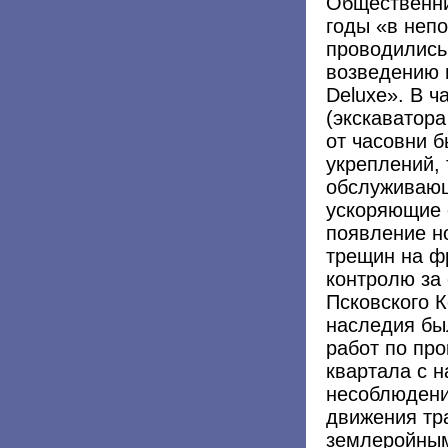
Общественни
годы «в непо
проводились
возведению 
Deluxe». В ч
(экскаватора
от часовни 
укреплений, 
обслуживающ
ускоряющие 
появление н
трещин на ф
контролю за
Псковского К
наследия бы
работ по пр
квартала с 
несоблюдени
движения тр
землеройным