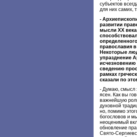
субъектов всегд
для них самих, 
- Архиепископ
развитии прав
мысли ХХ века.
способствова
определенного
православия в
Некоторые люд
упразднение А
исчезновению э
сведению прос
рамках гречес
сказали по эт
- Думаю, смысл 
ясен. Как вы го
важнейшую роль
духовной тради
но, помимо это
богословов и м
неоценимый вкл
обновление пра
Свято-Сергиевс