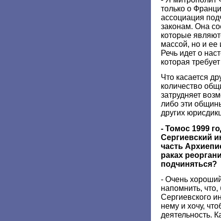
только о Франц
ассоциация под
законам. Она со
которые являютс
массой, но и ее
Речь идет о нас
которая требует
Что касается др
количество общ
затрудняет воз
либо эти общин
других юрисдик
- Томос 1999 г
Сергиевский и
часть Архиепис
раках реоргани
подчиняться?
- Очень хороший
напомнить, что,
Сергиевского ин
нему и хочу, чт
деятельность. Ка