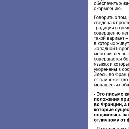
обеспечить жиз
окормлению.
Говорить о том,
сведена к прос
традиции в греч
совершенно неп
такой вариант –
в которых живу
Западной Европ
многочисленные
совершается бо
языках и которы
укоренены в со
Здесь, во Франц
есть множество
монашеских об
- Это письмо к
положения при
во Франции, а 
которые сущес
подчиняясь зак
отличному от 
- Я митрополит 