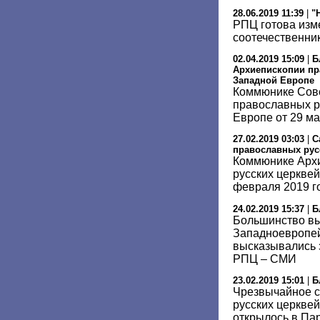
28.06.2019 11:39
|
"
РПЦ готова изм
соотечественни
02.04.2019 15:09
|
Б
Архиепископии пр
Западной Европе
Коммюнике Сов
православных р
Европе от 29 ма
27.02.2019 03:03
|
С
православных рус
Коммюнике Арх
русских церквей
февраля 2019 г
24.02.2019 15:37
|
Б
Большинство вы
Западноевропей
высказывались 
РПЦ – СМИ
23.02.2019 15:01
|
Б
Чрезвычайное с
русских церкве
открылось в Па