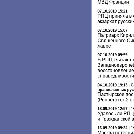
МВД Франции
07.10.2019 15:21
РПЦ приняла в
экзархат русски
07.10.2019 15:07
Патриарх Кирил
Священного Син
лавре
07.10.2019 09:55
В РПЦ считают 
Западноевропей
восстановление
справедливости
04.10.2019 19:13
|
С
православных рус
Пастырское пос
(Реннето) от 2 
18.09.2019 12:57
|
"
Удалось ли РПЦ
и Гражданской 
16.09.2019 09:24
|
"
Москва потесни