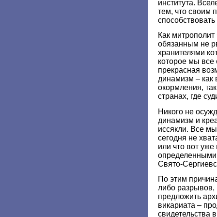
института. Всел
тем, что своим 
способствовать 
Как митрополит 
обязанным не р
хранителями кот
которое мы все 
прекрасная воз
динамизм – как 
окормления, так
странах, где су
Никого не осужд
динамизм и кре
иссякли. Все мы
сегодня не хват
или что вот уже 
определенными 
Свято-Сергиевск
По этим причина
либо разрывов,
предложить арх
викариата – пр
свидетельства 