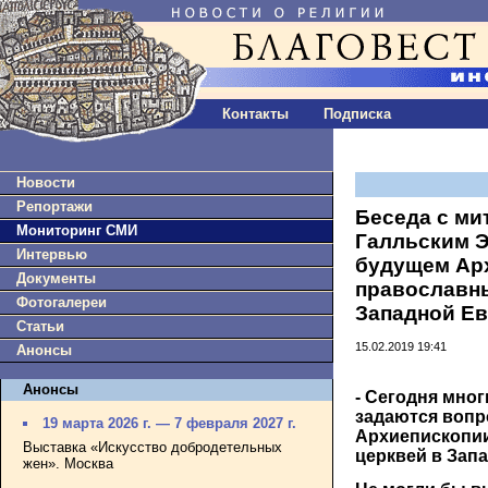
Контакты
Подписка
Новости
Репортажи
Беседа с ми
Мониторинг СМИ
Галльским 
Интервью
будущем Ар
Документы
православны
Фотогалереи
Западной Е
Статьи
15.02.2019 19:41
Анонсы
Анонсы
- Сегодня мно
задаются вопр
19 марта 2026 г. — 7 февраля 2027 г.
Архиепископии
Выставка «Искусство добродетельных
церквей в Зап
жен». Москва