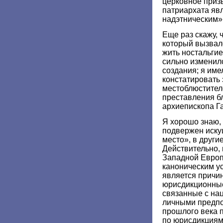
церковное приз
патриархата яв
надэтническим»
Еще раз скажу, 
который вызвало
жить ностальгие
сильно изменил
создания; я им
констатировать 
местоблюстител
преставления б
архиепископа Г
Я хорошо знаю, 
подвержен иску
место», в други
Действительно,
Западной Европ
каноническим ус
является причин
юрисдикционные
связанные с на
личными предпо
прошлого века п
по юрисдикциям