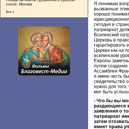
Я понимаю вопр
холле. Москва
вызванные этим
Все »
хорошо понимать
юрисцикционног
сегодня в стран
патриархат дол
Вселенский патр
Церковь в прав
гарантировать е
Церкви как на п
вселенском уро
Европы заметны
путем создания
Ассамблея Фран
я имею честь бы
свидетельство о
нужно для того,
мог быть услыш
- Что бы вы мо
раздающиеся з
заявления о то
патриархат им
затем отозвать
имеет права у