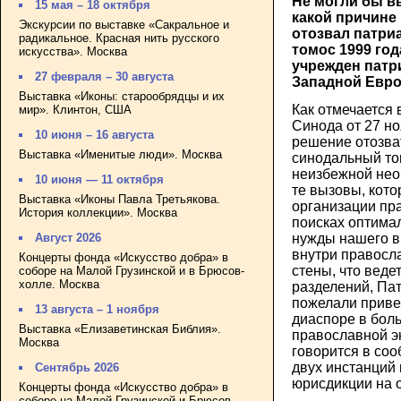
Не могли бы в
15 мая – 18 октября
какой причине
Экскурсии по выставке «Сакральное и
отозвал патри
радикальное. Красная нить русского
томос 1999 год
искусства». Москва
учрежден патр
27 февраля – 30 августа
Западной Евр
Выставка «Иконы: старообрядцы и их
Как отмечается
мир». Клинтон, США
Синода от 27 но
10 июня – 16 августа
решение отозва
Выставка «Именитые люди». Москва
синодальный то
неизбежной нео
10 июня — 11 октября
те вызовы, кото
Выставка «Иконы Павла Третьякова.
организации пр
История коллекции». Москва
поисках оптимал
Август 2026
нужды нашего в
внутри правосл
Концерты фонда «Искусство добра» в
стены, что веде
соборе на Малой Грузинской и в Брюсов-
холле. Москва
разделений, Па
пожелали приве
13 августа – 1 ноября
диаспоре в бол
Выставка «Елизаветинская Библия».
православной эк
Москва
говорится в со
двух инстанций
Сентябрь 2026
юрисдикции на 
Концерты фонда «Искусство добра» в
соборе на Малой Грузинской и Брюсов-