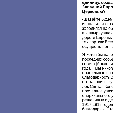
единицу, созда
Западной Евро
Церковью?
- Давайте буде
исполнится сто л
зародился на о
вышвырнувшей 
дороги Европы. 
тех пор, как Вс
осуществляет п
Я хотел бы напо
последних сооб
совета [Архиепи
года: «Мы никог
правильные сло
благодарность 
его каноническу
лет. Святая Ко
проявляла уваж
епархиального 
решениями и де
1917-1918 годов
благодарны. Это