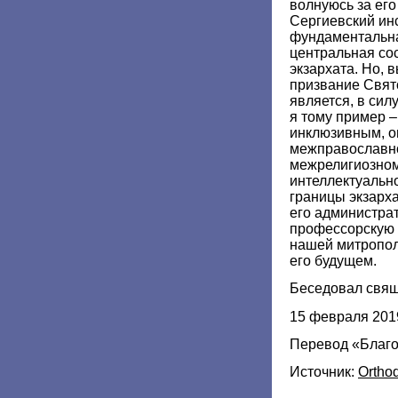
волнуюсь за его
Сергиевский инс
фундаментальна
центральная со
экзархата. Но, 
призвание Свят
является, в сил
я тому пример 
инклюзивным, он
межправославно
межрелигиозному
интеллектуальн
границы экзарха
его администрат
профессорскую 
нашей митропол
его будущем.
Беседовал свя
15 февраля 201
Перевод «Благ
Источник:
Ortho