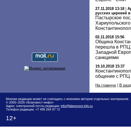
27.11.2018 13:18
|
А
русских церквей 
Пастырское пос
Хариупольского
Константинопол
02.11.2018 15:56
Община Констан
перешла в РПЦЗ
Западной Европ
санкциями
19.10.2018 15:37
Константинопол
общение с РПЦ
На главную
|
В раз
Мнение редакции может не совпадать с мнением авторов отдельных материалов.
© 2005–2026 «Благовест-инфо»
Адрес электронной почты редакции:
info@blagovest-info.ru
Телефон редакции: +7 499 264 97 72
12+