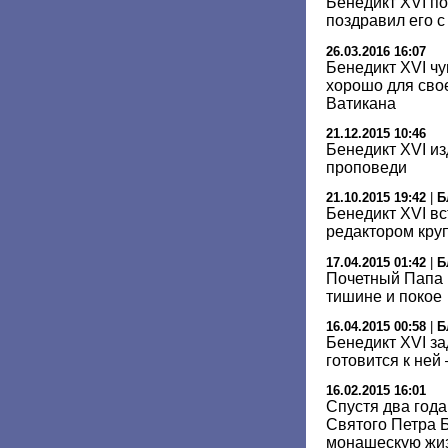
Бенедикт XVI по
поздравил его 
26.03.2016 16:07
Бенедикт XVI чу
хорошо для свое
Ватикана
21.12.2015 10:46
Бенедикт XVI и
проповеди
21.10.2015 19:42
|
Б
Бенедикт XVI вс
редактором кру
17.04.2015 01:42
|
Б
Почетный Папа в
тишине и покое
16.04.2015 00:58
|
Б
Бенедикт XVI з
готовится к ней
16.02.2015 16:01
Спустя два года
Святого Петра Б
монашескую жиз