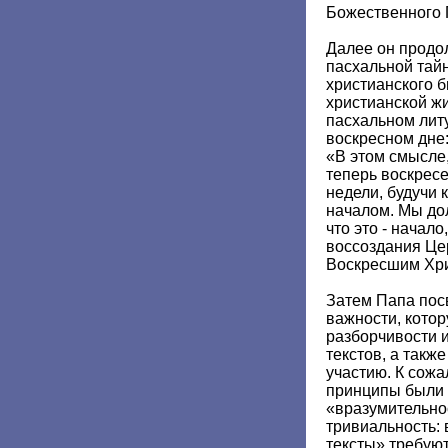
Божественного 
Далее он прод
пасхальной тайн
христианского б
христианской ж
пасхальном лит
воскресном дне
«В этом смысле,
теперь воскресе
недели, будучи 
началом. Мы до
что это - начало
воссоздания Цер
Воскресшим Хр
Затем Папа по
важности, кото
разборчивости и
текстов, а такж
участию. К сожа
принципы были 
«вразумительно
тривиальность: 
тексты» требую