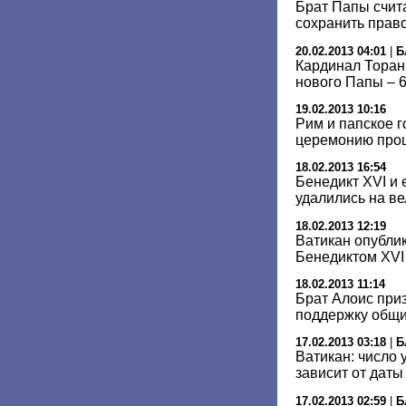
Брат Папы счита
сохранить право
20.02.2013 04:01
|
Б
Кардинал Торан
нового Папы – 6
19.02.2013 10:16
Рим и папское г
церемонию про
18.02.2013 16:54
Бенедикт XVI и
удалились на в
18.02.2013 12:19
Ватикан опубли
Бенедиктом XVI
18.02.2013 11:14
Брат Алоис приз
поддержку общи
17.02.2013 03:18
|
Б
Ватикан: число 
зависит от даты
17.02.2013 02:59
|
Б