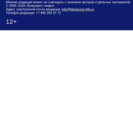
Мнение редакции может не совпадать с мнением авторов отдельных материалов.
© 2005–2026 «Благовест-инфо»
Адрес электронной почты редакции:
info@blagovest-info.ru
Телефон редакции: +7 499 264 97 72
12+