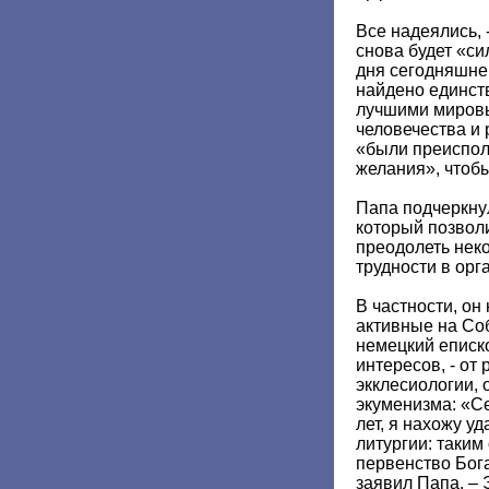
Все надеялись, 
снова будет «си
дня сегодняшнег
найдено единст
лучшими мировы
человечества и 
«были преиспол
желания», чтобы
Папа подчеркну
который позво
преодолеть нек
трудности в орг
В частности, он
активные на Со
немецкий еписк
интересов, - от
экклесиологии, 
экуменизма: «Се
лет, я нахожу у
литургии: таки
первенство Бога
заявил Папа. –