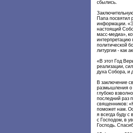
сбылись.
Заключительную
Папа посвятил 
информации. «Э
настоящий Собо
масс-медиа», к
интерпретацию 
политической бо
литургии - как а
«В этот Год Ве
реализации, сил
духа Собора, и 
В заключение св
размышления о 
глубоко взволн
последний раз 
священников: «
поможет нам. О
я всегда буду с
с Господом, в у
Господь. Спасиб