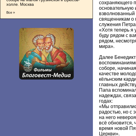
сохраняющего п
холле. Москва
основательную 
Все »
взволнованный 
священникам о 
служения Петра
«Хотя теперь я 
буду рядом с ва
рядом, несмотря
мира».
Далее Бенедикт
воспоминаниями
соборе, начиная
качестве молод
кёльнским кард
главных действ
Папа вспоминал 
надеждах, связ
годах:
«Мы отправилис
радостью, но с 
на него невероя
всё обновится, 
время новой Пя
Церкви».