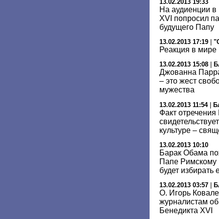
13.02.2013 19:33
На аудиенции в
ХVI попросил па
будущего Папу
13.02.2013 17:19
|
"
Реакция в мире 
13.02.2013 15:08
|
Б
Джованна Парра
– это жест своб
мужества
13.02.2013 11:54
|
Б
Факт отречения
свидетельствует
культуре – свя
13.02.2013 10:10
Барак Обама по
Папе Римскому Б
будет избирать 
13.02.2013 03:57
|
Б
О. Игорь Ковале
журналистам об
Бенедикта XVI