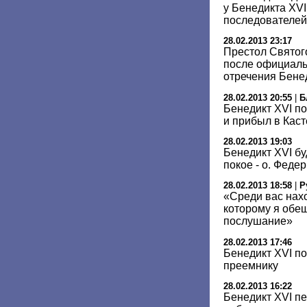
у Бенедикта XV
последователей
28.02.2013 23:17
Престол Святог
после официаль
отречения Бене
28.02.2013 20:55
|
Б
Бенедикт XVI по
и прибыл в Кас
28.02.2013 19:03
Бенедикт XVI б
покое - о. Феде
28.02.2013 18:58
|
Р
«Среди вас нах
которому я обе
послушание»
28.02.2013 17:46
Бенедикт XVI п
преемнику
28.02.2013 16:22
Бенедикт XVI п