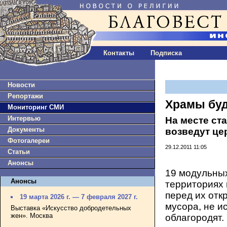
Контакты
Подписка
Новости
Репортажи
Храмы буд
Мониторинг СМИ
Интервью
На месте ст
Документы
возведут це
Фотогалереи
29.12.2011 11:05
Статьи
Анонсы
19 модульных
Анонсы
территориях 
перед их отк
19 марта 2026 г. — 7 февраля 2027 г.
мусора, не и
Выставка «Искусство добродетельных
жен». Москва
облагородят.