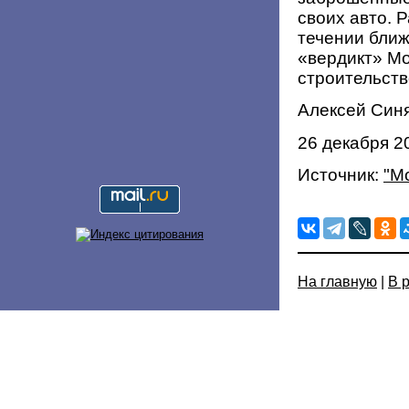
своих авто. 
течении бли
«вердикт» Мо
строительст
Алексей Син
26 декабря 2
Источник:
"М
На главную
|
В 