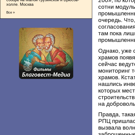
200», по кот
холле. Москва
сотни модул
промышленны
Все »
очередь. Что
согласовани
там пока лиш
промышленны
Однако, уже 
храмов появя
сейчас веду
мониторинг т
храмов. Кста
нашлись инвес
которых мест
строительств
на добровол
Правда, така
РПЦ пришлас
вызвала волн
заброшенные 