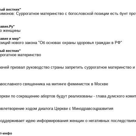
ый вестник"
имонов: Суррогатное материнство с богословской позиции есть бунт про
авие.Ру"
во женщины
авие и мир"
зиций нового закона "Об основах охраны здоровья граждан в РФ"
ый вестник"
рогатное материнство
ачей призвал руководство страны запретить суррогатное материнство и
вославного священника на митинге феминисток в Москве
ркви по сокращению абортов будут реализованы - глава думского коми
овлетворение ходом диалога Церкви с Минздравсоцразвития
поддерживает идею информирования женщин о негативных последствия
ст-инфо