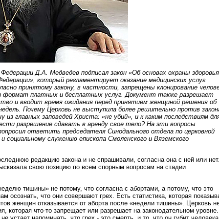
Федерации Д.А. Медведев подписал закон «Об основах охраны здоровья
Федерации», который регламентирует оказание медицинских услуг
ласно принятому закону, в частности, запрещены клонирование челов
ен формат платных и бесплатных услуг. Документ также разрешает
тво и вводит время ожидания перед принятием женщиной решения об
 недель. Почему Церковь не выступила более решительно против закон
 из главных заповедей Христа: «не убий», и к каким последствиям дл
сти разрешение сдавать в аренду свое тело? На эти вопросы
попросил ответить председателя Синодального отдела по церковной
и социальному служению епископа Смоленского и Вяземского
оследнюю редакцию закона и не спрашивали, согласна она с ней или нет
ысказала свою позицию по всем спорным вопросам на стадии
еделю тишины» не потому, что согласна с абортами, а потому, что это
м осознать, что они совершают грех. Есть статистика, которая показыв
нтов женщин отказывается от аборта после «недели тишины». Церковь н
я, которая что-то запрещает или разрешает на законодательном уровне.
не устает напоминать, что грех - это смерть, и то, что он губит человека