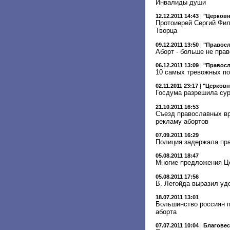
Инвалиды души
12.12.2011 14:43
|
"Церковн
Протоиерей Сергий Фил
Творца
09.12.2011 13:50
|
"Правосл
Аборт - больше не пра
06.12.2011 13:09
|
"Правосл
10 самых тревожных по
02.11.2011 23:17
|
"Церковн
Госдума разрешила сур
21.10.2011 16:53
Съезд православных вр
рекламу абортов
07.09.2011 16:29
Полиция задержала пра
05.08.2011 18:47
Многие предложения Це
05.08.2011 17:56
В. Легойда выразил уд
18.07.2011 13:01
Большинство россиян 
аборта
07.07.2011 10:04
|
Благове