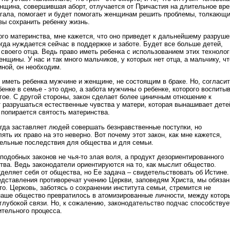
нщина, совершившая аборт, отлучается от Причастия на длительное вре
гала, помогает и будет помогать женщинам решить проблемы, толкающ
овы сохранить ребенку жизнь.
ого материнства, мне кажется, что оно приведет к дальнейшему разруш
огда нуждается сейчас в поддержке и заботе. Будет все больше детей,
 своего отца. Ведь право иметь ребенка с использованием этих технолог
нщины. У нас и так много мальчиков, у которых нет отца, а мальчику, ч
ной, он необходим.
 иметь ребенка мужчине и женщине, не состоящим в браке. Но, согласит
бенке в семье - это одно, а забота мужчины о ребенке, которого воспиты
гое. С другой стороны, закон сделает более циничным отношение к
 разрушаться естественные чувства у матери, которая вынашивает дете
 попирается святость материнства.
огда заставляет людей совершать безнравственные поступки, но
ять их право на это неверно. Вот почему этот закон, как мне кажется,
ельные последствия для общества и для семьи.
подобных законов не чья-то злая воля, а продукт дезориентированного
тва. Ведь законодатели ориентируются на то, как мыслит общество.
тделяет себя от общества, но Ее задача – свидетельствовать об Истине.
дставления противоречат учению Церкви, заповедям Христа, мы обяза
то. Церковь, заботясь о сохранении института семьи, стремится не
 наше общество превратилось в атомизированные личности, между котор
глубокой связи. Но, к сожалению, законодательство подчас способствуе
ительного процесса.