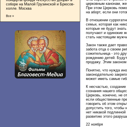
церковным канонам, же
соборе на Малой Грузинской и Брюсов-
При этом Церковь помо
холле. Москва
на аборт, если они гот
Все »
В отношении суррогатн
семьи, которая как ник
которые не будут знать
получают и одинокие же
стать настоящим мужчи
Закон также дает право
забота отца о своем ре
сожительница - это дру
рождению детей. Будут
продажу. Этим законом
Понятно, что нужда ин
законодательно закрепл
может иметь самые гиб
К несчастью, создание 
сознания нашего общес
Церковь, конечно, не о
если общественные пре
говорить об этом откры
допустить того, чтобы
нет никакой подлинной 
развитию этого разруш
22 ноября