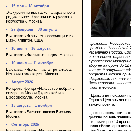
15 мая – 18 октября
Экскурсии по выставке «Сакральное и
радикальное. Красная нить русского
искусства». Москва
27 февраля – 30 августа
Выставка «Иконы: старообрядцы и их
мир». Клинтон, США
Президент Российской 
граждан в Российской 
10 июня – 16 августа
населению России. Сог
Выставка «Именитые люди». Москва
и эвтаназия, определ
суррогатное материнс
10 июня — 11 октября
аборте на сроке до 12
Выставка «Иконы Павла Третьякова.
который нарушает одну
История коллекции». Москва
общества может приве
«Церковный вестник» 
Август 2026
благотворительности 
Пантелеимона:
Концерты фонда «Искусство добра» в
соборе на Малой Грузинской и в
- Церкви не показали п
Брюсов-холле. Москва
Однако Церковь ясно в
законопроекта.
13 августа – 1 ноября
Выставка «Елизаветинская Библия».
Церковь предложила «н
Москва
должно помочь женщина
что примерно 10 проце
Сентябрь 2026
полицейская организаци
Она борется с грехом и 
Концерты фонда «Искусство добра» в