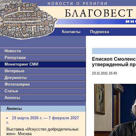
Контакты
Подписка
Новости
Репортажи
Епископ Смоленс
Мониторинг СМИ
утвержденный пр
Интервью
23.11.2011 15:43
Документы
Фотогалереи
Статьи
Анонсы
Анонсы
19 марта 2026 г. — 7 февраля 2027
г.
Выставка «Искусство добродетельных
жен». Москва