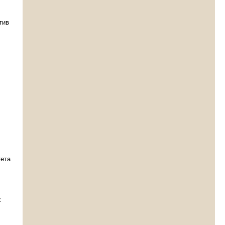
тив
тета
х