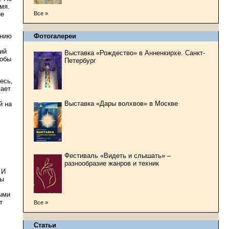
мя.
ие
Все »
ению
Фотогалереи
ий
Выставка «Рождество» в Анненкирхе. Санкт-
тобы
Петербург
есь,
вает
Выставка «Дары волхвов» в Москве
й на
Фестиваль «Видеть и слышать» –
разнообразие жанров и техник
 И
ны
ыми
т
Все »
Статьи