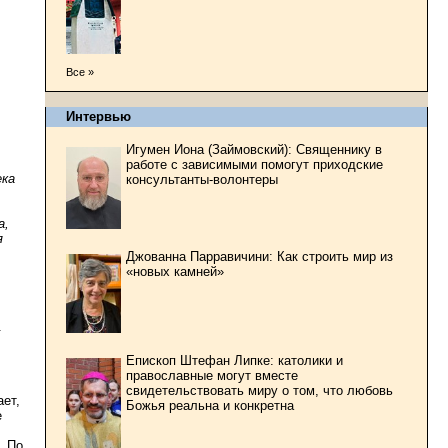
Все »
Интервью
Игумен Иона (Займовский): Священнику в
работе с зависимыми помогут приходские
ека
консультанты-волонтеры
а,
я
Джованна Парравичини: Как строить мир из
«новых камней»
.
Епископ Штефан Липке: католики и
православные могут вместе
свидетельствовать миру о том, что любовь
ает,
Божья реальна и конкретна
е
. По