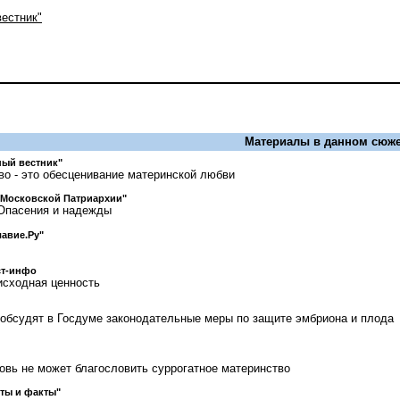
естник"
Материалы в данном сюже
ый вестник"
во - это обесценивание материнской любви
 Московской Патриархии"
 Опасения и надежды
авие.Ру"
ст-инфо
исходная ценность
обсудят в Госдуме законодательные меры по защите эмбриона и плода
овь не может благословить суррогатное материнство
ты и факты"