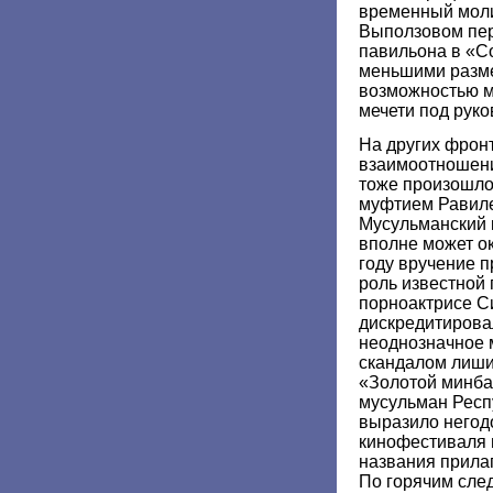
временный мол
Выползовом пер
павильона в «С
меньшими разм
возможностью м
мечети под руко
На других фрон
взаимоотношени
тоже произошло
муфтием Равил
Мусульманский 
вполне может ок
году вручение 
роль известной
порноактрисе С
дискредитировал
неоднозначное 
скандалом лиши
«Золотой минба
мусульман Респ
выразило негод
кинофестиваля 
названия прила
По горячим сле