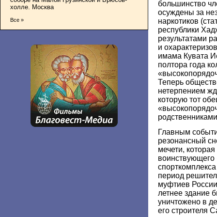
большинство чл
холле. Москва
осуждены за не
наркотиков (ста
Все »
республики Хад
результатами р
и охарактеризов
имама Кувата И
полтора года ко
«высокопорядочн
Теперь обществ
нетерпением жде
которую тот обе
«высокопорядоч
родственниками 
Главным событи
резонансный сн
мечети, котора
воинствующего 
спорткомплекса
период решител
муфтиев России 
летнее здание 
уничтожено в де
его строителя 