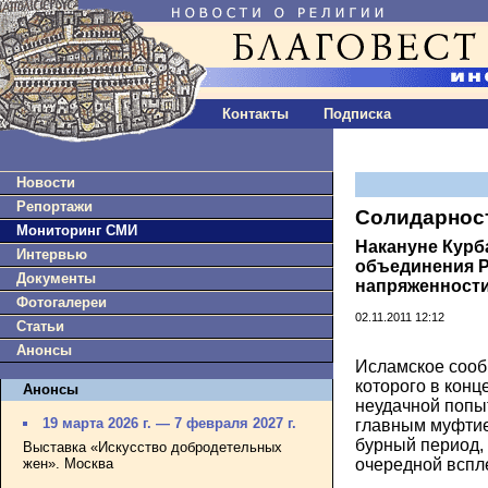
Контакты
Подписка
Новости
Репортажи
Солидарност
Мониторинг СМИ
Накануне Курб
Интервью
объединения Р
Документы
напряженност
Фотогалереи
02.11.2011 12:12
Статьи
Анонсы
Исламское сооб
которого в конц
Анонсы
неудачной попы
19 марта 2026 г. — 7 февраля 2027 г.
главным муфтие
бурный период,
Выставка «Искусство добродетельных
жен». Москва
очередной вспл