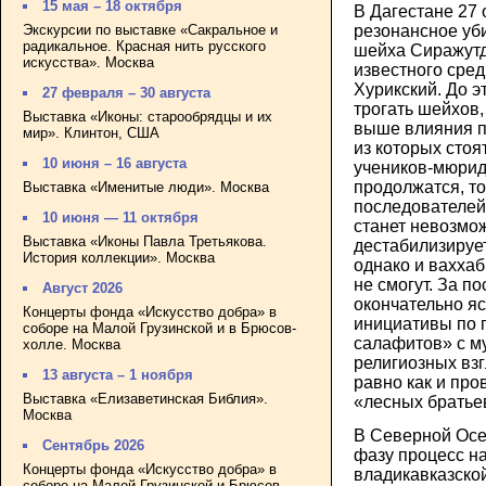
15 мая – 18 октября
В Дагестане 27
резонансное уб
Экскурсии по выставке «Сакральное и
радикальное. Красная нить русского
шейха Сиражут
искусства». Москва
известного сре
Хурикский. До э
27 февраля – 30 августа
трогать шейхов,
Выставка «Иконы: старообрядцы и их
выше влияния п
мир». Клинтон, США
из которых стоя
10 июня – 16 августа
учеников-мюрид
продолжатся, то
Выставка «Именитые люди». Москва
последователей
10 июня — 11 октября
станет невозмо
Выставка «Иконы Павла Третьякова.
дестабилизирует
История коллекции». Москва
однако и ваххаб
не смогут. За п
Август 2026
окончательно яс
Концерты фонда «Искусство добра» в
инициативы по
соборе на Малой Грузинской и в Брюсов-
салафитов» с м
холле. Москва
религиозных взг
13 августа – 1 ноября
равно как и пр
Выставка «Елизаветинская Библия».
«лесных братье
Москва
В Северной Осе
Сентябрь 2026
фазу процесс н
Концерты фонда «Искусство добра» в
владикавказско
соборе на Малой Грузинской и Брюсов-