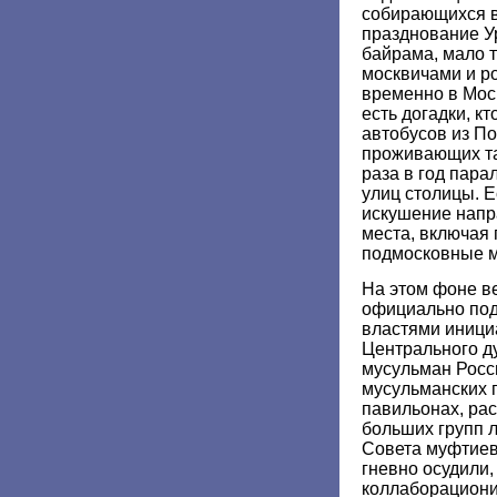
собирающихся в
празднование У
байрама, мало т
москвичами и ро
временно в Мос
есть догадки, кт
автобусов из П
проживающих та
раза в год пара
улиц столицы. Е
искушение напра
места, включая
подмосковные м
На этом фоне в
официально по
властями иници
Центрального д
мусульман Росс
мусульманских 
павильонах, ра
больших групп 
Совета муфтиев 
гневно осудили,
коллаборациони