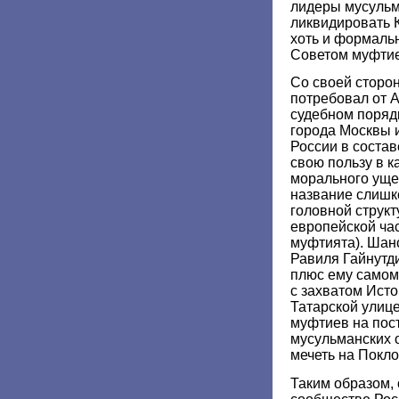
лидеры мусульм
ликвидировать 
хоть и формаль
Советом муфтие
Со своей сторо
потребовал от 
судебном поряд
города Москвы 
России в состав
свою пользу в 
морального ущерб
название слишк
головной струк
европейской ча
муфтията). Шанс
Равиля Гайнутд
плюс ему самом
с захватом Ист
Татарской улице
муфтиев на пос
мусульманских 
мечеть на Покло
Таким образом,