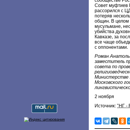
сообществе Рос
Совет муфтиев 
рассорился с Ц
потеряв нескол
общин. В целом
мусульмане, не
убийства духов
Кавказе, за пос
все чаще объед
с оппонентами.
Роман Анатоль
заместитель п
совета по пров
религиоведческ
Министерстве 
Московского го
лингвистическ
2 ноября
Источник:
"НГ -