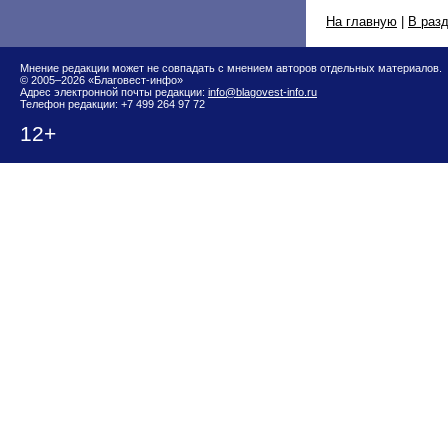
На главную
|
В раз
Мнение редакции может не совпадать с мнением авторов отдельных материалов.
© 2005–2026 «Благовест-инфо»
Адрес электронной почты редакции:
info@blagovest-info.ru
Телефон редакции: +7 499 264 97 72
12+