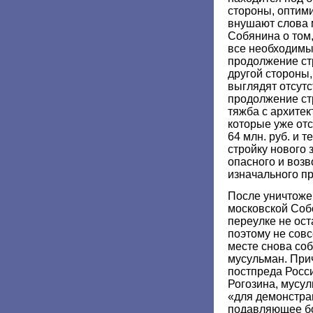
стороны, оптим
внушают слова 
Собянина о том,
все необходимы
продолжение ст
другой стороны
выглядят отсутс
продолжение ст
тяжба с архитек
которые уже отс
64 млн. руб. и 
стройку нового 
опасного и воз
изначального пр
После уничтоже
московской Соб
переулке не ост
поэтому не совс
месте снова соб
мусульман. При
постпреда Росс
Рогозина, мусул
«для демонстра
подавляющее б