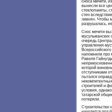
сноса мечети, и
вынесли все цен
стеклопакеты, с
стен вследствие
ливня». Чтобы 
разрушалась, ее
Снос мечети вы
мусульманских 
очередь Центра
управления мус
Всероссийского
напомнили про 
Равиля Гайнутди
неприкосновенно
которой виновн
отступниками о
пытался оправд
некомпетентны
строителей и ф
условия, однак
татарской общи
потеряли.
Строительство 
находится под 