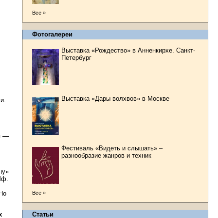
Все »
Фотогалереи
Выставка «Рождество» в Анненкирхе. Санкт-
Петербург
Выставка «Дары волхвов» в Москве
и.
я —
Фестиваль «Видеть и слышать» –
разнообразие жанров и техник
ну»
Мф.
Все »
Но
Статьи
х