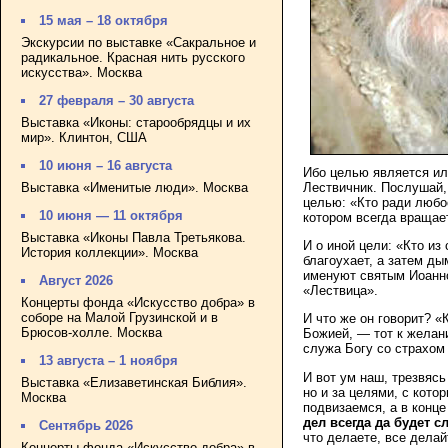
15 мая – 18 октября
Экскурсии по выставке «Сакральное и
радикальное. Красная нить русского
искусства». Москва
27 февраля – 30 августа
Выставка «Иконы: старообрядцы и их
мир». Клинтон, США
10 июня – 16 августа
Ибо целью является ил
Лествичник. Послушай, 
Выставка «Именитые люди». Москва
целью: «Кто ради любо
10 июня — 11 октября
котором всегда вращает
Выставка «Иконы Павла Третьякова.
И о иной цели: «Кто из
История коллекции». Москва
благоухает, а затем ды
именуют святым Иоанно
Август 2026
«Лествица».
Концерты фонда «Искусство добра» в
соборе на Малой Грузинской и в
И что же он говорит? «
Брюсов-холле. Москва
Божией, — тот к желан
служа Богу со страхом 
13 августа – 1 ноября
И вот ум наш, трезвяс
Выставка «Елизаветинская Библия».
но и за целями, с кот
Москва
подвизаемся, а в конце
дел всегда да будет с
Сентябрь 2026
что делаете, все делай
Концерты фонда «Искусство добра» в