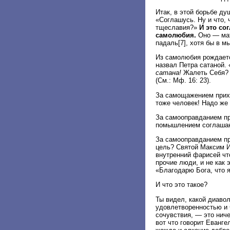
Итак, в этой борьбе ду
«Соглашусь. Ну и что, 
тщеславия?»
И это со
самолюбия.
Оно — мат
падаль[7], хотя бы в м
Из самолюбия рождаетс
назвал Петра сатаной.
сатана!
Жалеть Себя? Я
(См.: Мф. 16: 23).
За самощажением прихо
тоже человек! Надо же 
За самооправданием пр
помышлением соглашаюс
За самооправданием пр
цель? Святой Максим И
внутренний фарисей что
прочие люди, и не как 
«Благодарю Бога, что 
И что это такое?
Ты видел, какой диаво
удовлетворенностью и ч
сочувствия, — это ниче
вот что говорит Еванг