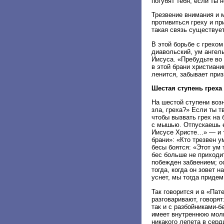
погубят тебя, если ты
Трезвение внимания и 
противиться греху и п
такая связь существуе
В этой борьбе с грехом
диавольский, ум ангел
Иисуса. «Пребудьте во 
в этой брани христиан
ленится, забывает при
Шестая ступень греха
На шестой ступени возн
зла, греха?» Если ты 
чтобы вызвать грех на 
с мышью. Отпускаешь е
Иисусе Христе…» — и т
брани»: «Кто трезвен у
бесы боятся: «Этот ум 
бес больше не приходит
побежден забвением; ос
тогда, когда он зовет н
уснет, мы тогда придем
Так говорится и в «Пат
разговаривают, говорят
так и с разбойниками-б
имеет внутреннюю моли
никакого лепета в серд