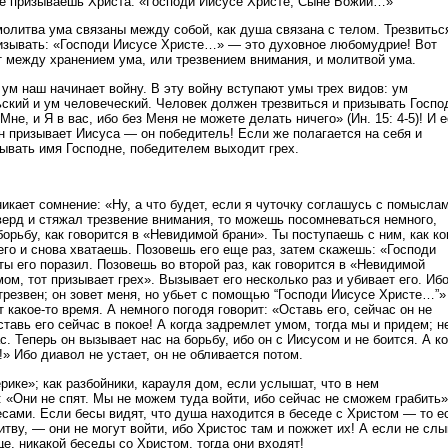
 не призываешь Христа: «Господи Иисусе Христе, Сыне Божий…»
молитва ума связаны между собой, как душа связана с телом. Трезвитьс
ризывать: «Господи Иисусе Христе…» — это духовное любомудрие! Вот
т между хранением ума, или трезвением внимания, и молитвой ума.
 ум наш начинает войну. В эту войну вступают умы трех видов: ум
ьский и ум человеческий. Человек должен трезвиться и призывать Госпо
Мне, и Я в вас, ибо без Меня не можете делать ничего» (Ин. 15: 4-5)! И 
ин призывает Иисуса — он победитель! Если же полагается на себя и
зывать имя Господне, победителем выходит грех.
икает сомнение: «Ну, а что будет, если я чуточку соглашусь с помысла
тверд и стяжал трезвение внимания, то можешь посомневаться немного,
борьбу, как говорится в «Невидимой брани». Ты поступаешь с ним, как к
го и снова хватаешь. Позовешь его еще раз, затем скажешь: «Господи
ы его поразил. Позовешь во второй раз, как говорится в «Невидимой
мом, тот призывает грех». Вызывает его несколько раз и убивает его. Иб
трезвен; он зовет меня, но убьет с помощью “Господи Иисусе Христе…”»
 какое-то время. А немного погодя говорит: «Оставь его, сейчас он не
тавь его сейчас в покое! А когда задремлет умом, тогда мы и придем; н
ас. Теперь он вызывает нас на борьбу, ибо он с Иисусом и не боится. А к
!» Ибо диавол не устает, он не обливается потом.
ерике»; как разбойники, карауля дом, если услышат, что в нем
: «Они не спят. Мы не можем туда войти, ибо сейчас не сможем грабить
есами. Если бесы видят, что душа находится в беседе с Христом — то е
тву, — они не могут войти, ибо Христос там и пожжет их! А если не сл
це, никакой беседы со Христом, тогда они входят!