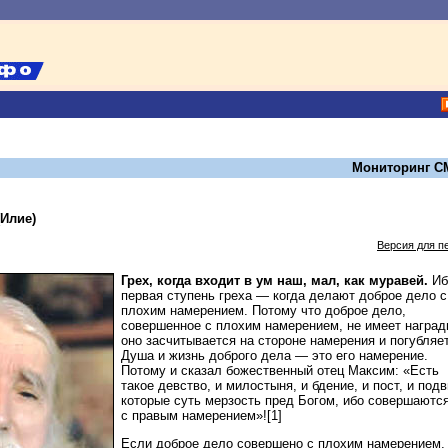
Мониторинг С
Илие)
Версия для п
Грех, когда входит в ум наш, мал, как муравей.
Иб
первая ступень греха — когда делают доброе дело с
плохим намерением. Потому что доброе дело,
совершенное с плохим намерением, не имеет наград
оно засчитывается на стороне намерения и погубляе
Душа и жизнь доброго дела — это его намерение.
Потому и сказал божественный отец Максим: «Есть
такое девство, и милостыня, и бдение, и пост, и подв
которые суть мерзость пред Богом, ибо совершаются
с правым намерением»![1]
Если доброе дело совершено с плохим намерением,