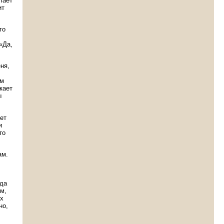
лает
ит
го
«Да,
ня,
ем
кает
ы
еет
и
то
ам.
 да
м,
их
но,