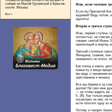
соборе на Малой Грузинской и Брюсов-
Итак, если человек тр
холле. Москва
Если бы Пресвятой Бог
Все »
муравей! Ведь потом, 
одолеть!
Вторая и третья ступе
Итак, первая ступень 
полностью, не совсем 
говорит святой Иоанн З
приносящий в жертву во
Третьей ступенью греха
Женщина, скажем, или с
названного не плохо, и
Как плющ и хмель цепл
помыслу о вещи прицеп
мы ведь о трезвении вн
христианина и монаха.
Все мы боремся за спа
делом! Не грех мне дум
— не чтобы видеть ее,
5: 28). Как только ряд
посмотрел на нее, не 
если похотел одну из н
Потому и говорит боже