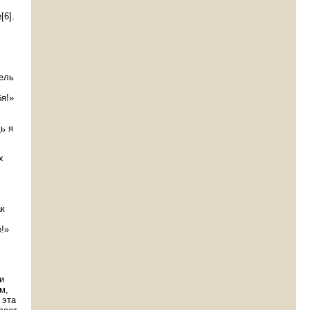
[6].
ель
я!»
ь я
х
ак
!»
и
м,
 эта