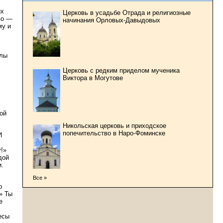
их
Церковь в усадьбе Отрада и религиозные
во —
начинания Орловых-Давыдовых
му и
слы
Церковь с редким приделом мученика
Виктора в Могутове
ой
Никольская церковь и приходское
попечительство в Наро-Фоминске
И
!»
дой
и.
Все »
о
» Ты
е
есы