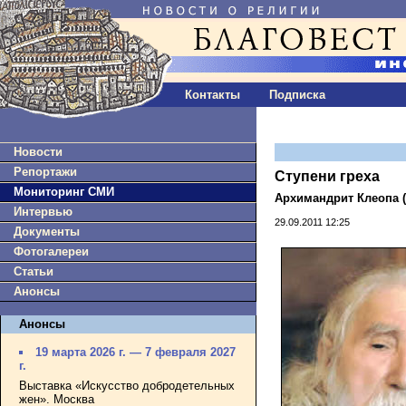
Контакты
Подписка
Новости
Репортажи
Ступени греха
Мониторинг СМИ
Архимандрит Клеопа (
Интервью
29.09.2011 12:25
Документы
Фотогалереи
Статьи
Анонсы
Анонсы
19 марта 2026 г. — 7 февраля 2027
г.
Выставка «Искусство добродетельных
жен». Москва