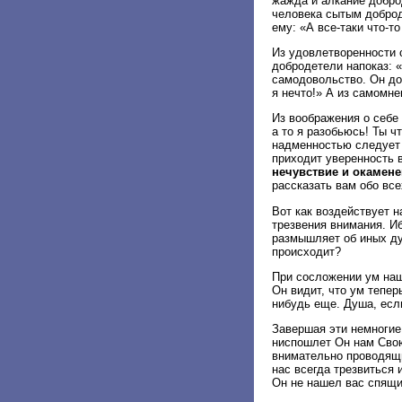
жажда и алкание добро
человека сытым добро
ему: «А все-таки что-т
Из удовлетворенности с
добродетели напоказ: «
самодовольство. Он до
я нечто!» А из самомне
Из воображения о себе 
а то я разобьюсь! Ты ч
надменностью следует 
приходит уверенность в
нечувствие и окамене
рассказать вам обо все
Вот как воздействует н
трезвения внимания. Иб
размышляет об иных ду
происходит?
При сосложении ум наш
Он видит, что ум тепер
нибудь еще. Душа, есл
Завершая эти немногие
ниспошлет Он нам Свою
внимательно проводящ
нас всегда трезвиться 
Он не нашел вас спящим