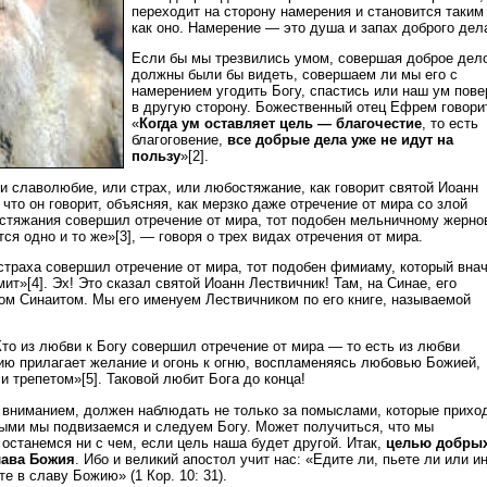
переходит на сторону намерения и становится таким
как оно. Намерение — это душа и запах доброго дел
Если бы мы трезвились умом, совершая доброе дело
должны были бы видеть, совершаем ли мы его с
намерением угодить Богу, спастись или наш ум пове
в другую сторону. Божественный отец Ефрем говори
«
Когда ум оставляет цель — благочестие
, то есть
благоговение,
все добрые дела уже не идут на
пользу
»[2].
и славолюбие, или страх, или любостяжание, как говорит святой Иоанн
что он говорит, объясняя, как мерзко даже отречение от мира со злой
стяжания совершил отречение от мира, тот подобен мельничному жернов
ся одно и то же»[3], — говоря о трех видах отречения от мира.
 страха совершил отречение от мира, тот подобен фимиаму, который вна
мит»[4]. Эх! Это сказал святой Иоанн Лествичник! Там, на Синае, его
м Синаитом. Мы его именуем Лествичником по его книге, называемой
Кто из любви к Богу совершил отречение от мира — то есть из любви
ию прилагает желание и огонь к огню, воспламеняясь любовью Божией,
и трепетом»[5]. Таковой любит Бога до конца!
ь вниманием, должен наблюдать не только за помыслами, которые приход
орыми мы подвизаемся и следуем Богу. Может получиться, что мы
 останемся ни с чем, если цель наша будет другой. Итак,
целью добры
лава Божия
. Ибо и великий апостол учит нас: «Едите ли, пьете ли или и
те в славу Божию» (1 Кор. 10: 31).