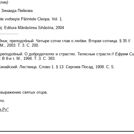
Илие
)
 Зинаида Пейкова
 vorbeşte Părintele Cleopa. Vol. 1.
ţ: Editura Mănăstirea Sihăstria, 2004
ник,
преподобный. Четыре сотни глав о любви. Вторая сотница. § 35 //
., 2003. Т. 3. С. 200.
реподобный. О добродетелях и страстях. Телесные страсти //
Ефрем Си
В 8-и т. М., 1994. Т. 3. С. 393.
инайский. Лествица. Слово 1. § 13. Сергиев Посад, 1908. С. 5.
о выражению святых отцов.
ло.
е.Ру"