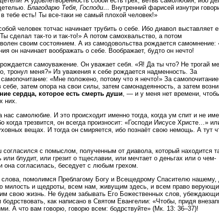
детели! А удовлетворенность собой есть грех, ветвь самолюбия, ибо де
детелью.
Благодарю Тебя, Господи…
Внутренний фарисей изнутри говор
о в тебе есть! Ты все-таки не самый плохой человек!»
обой человек тотчас начинает трубить о себе. Ибо диавол выставляет е
Ты сделал так-то и так-то!» А потом самохвальство, а потом
волен своим состоянием. А из самодовольства рождается самомнение: 
ния он начинает воображать о себе. Воображает, будто он нечто!
рождается самоуважение. Он уважает себя. «Я! Да ты что? Не трогай ме
то, тронул меня?» Из уважения к себе рождается надменность. За
самопочитание: «Мне положено, потому что я нечто!» За самопочитани
 себе, затем опора на свои силы, затем самонадеянность, а затем возни
ние сердца, которое есть смерть души
, — и у меня нет времени, чтоб
х них.
а нас самолюбие. И это происходит именно тогда, когда ум спит и не им
о когда трезвится, он всегда произносит: «Господи Иисусе Христе…» ил
ховных вещах. И тогда он смиряется, ибо познаёт свою немощь. А тут ч
 согласился с помыслом, полученным от диавола, который находится т
ь или блудит, или грезит о тщеславии, или мечтает о деньгах или о чем-
и она согласилась, беседует с любым грехом.
 слова, помолимся Преблагому Богу и Всещедрому Спасителю нашему,
 милость и щедроты, всем нам, живущим здесь, и всем право верующи
им свою жизнь. Не будем забывать Его Божественных слов, убеждающ
и бодрствовать, как написано в Святом Евангелии: «Чтобы, придя внезап
и. А что вам говорю, говорю всем: бодрствуйте» (Мк. 13: 36–37)!