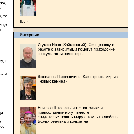
 же,
а.
, то
Все »
рнут
т:
Интервью
Игумен Иона (Займовский): Священнику в
работе с зависимыми помогут приходские
консультанты-волонтеры
у, в
чале
Джованна Парравичини: Как строить мир из
«новых камней»
Епископ Штефан Липке: католики и
православные могут вместе
ят,
свидетельствовать миру о том, что любовь
Божья реальна и конкретна
х
ное