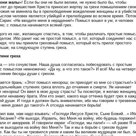
 они малы
»! Если бы они не были велики, не нужно было бы, чтобы
 лет до пришествия Христа приносил жертву за грехи помышлением сво
Божия не вменяла бы в прелюбодеяние вожделение женщины и в убийст
мыслом человек является убийцей и прелюбодеем во всякое время. Пото
Сирин: «Не вводите меня в нерадение!» Помысл вошел в ум, и человек
ию; с помысла начинается всякий грех.
дого из нас, желающих спастись, в том, чтобы различать простые помы
делом. Ибо ранит нас не простой помысл, а тот, который соединяет нас с
видя, что мы приняли греховный помысл, который есть прилог простого
льше, на следующую ступень греха.
пени греха
ха — это сочувствие. Наша душа согласилась побеседовать с простым
 помыслом немножечко: «Да ну, а что это такое?» И всё! Мы на четверт
тояние беседы души с грехом.
ается брань: «Этот помысл нехорош; он приходит ко мне со страстью!» 
дальнейших ступенях греха вплоть до отчаяния и смерти. Ум начинает
л нехорош! Он ввел в мою душу страсть! Ты посмотри, я желаю женщину
 или ненавижу брата. Или кто знает, какого еще оттенка будет грех в каж
ей души. И тогда я должен быть внимателен, ибо мы говорим о трезвени
ы меня довел до такого!» А отсюда начинается борьба!
ворил вам, нам надо взывать: «Господи Иисусе Христе, Сыне Божий…» Иб
Писание? «Не выходи, Израиль, без Меня на войну, ибо будешь поражен!
али от аморреев. И говорили евреи: «Господи, мы пали!» — «А разве Я н
не выходили на войну без Меня?» Так и мы в борьбе с грехом будем
е. Как бы ты ни трезвился умом и каким бы великим мудрецом ни был, б