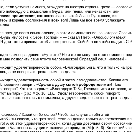
ша, если уступит немного, угождает на шестую ступень греха — согласие
что побеседую с помыслами блуда, или гнева, или ненависти, или
гласие проистекает
, как показывает святой Иоанн Пустынник,
из
ерь и корень сосложения и всех зол! Лишь бы всё время услаждать
ыслях.
я прежде всего саможаление, а затем самощажение, за которое Спасит
 «Будь милостив к Себе, Господи!»
—
сказал Петр. «
Отойди от Меня,
 для того и пришел, чтобы пожертвовать Собой, а не чтобы щадить Себ
дит самооправдание. «Ну и что? Но я же не могу; но я же немощен, вед
и мне позволить себе что-то человеческое! Оправдай себя, человек!»
иходит удовлетворенность собой. «Благодарю Бога, что я только на гре
ь, а не совершаю греха прямо на деле».
иходит удовлетворенность собой и затем самодовольство. Какова его
споведник говорит: «
Сделать душу сытой добродетелями
»! Наш
 говорит? Как тот в храме: «Благодарю Тебя, Господи, что я не таков, к
этот мытарь» (ср.: Мф. 18: 11)… Удовлетворенность собой говорит:
я только соглашаюсь с помыслом, а другие ведь совершают грех на деле
л философ? Какой он богослов? Чтобы заполучить тебя этой
тобы ты сказал, что грех твой, если он дошел только до сосложения ил
го! А об этой удовлетворенности, когда душа довольна своим состояние
елие: «Блаженны алчущие и жаждущие правды» (Мф. 5: 6). Во всякий час