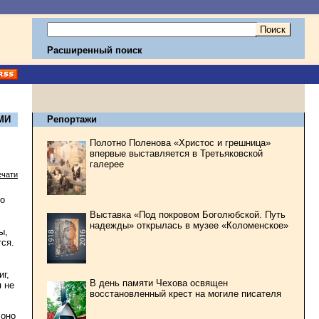
Расширенный поиск
МИ
Репортажи
Полотно Поленова «Христос и грешница»
впервые выставляется в Третьяковской
галерее
ечати
о
Выставка «Под покровом Боголюбской. Путь
надежды» открылась в музее «Коломенское»
ы,
тся.
иг,
В день памяти Чехова освящен
 не
восстановленный крест на могиле писателя
 оно