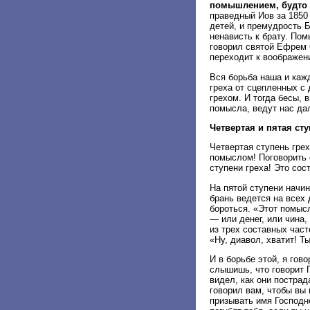
помышлением, будто
праведный Иов за 1850
детей, и премудрость 
ненависть к брату. По
говорил святой Ефрем 
переходит к воображен
Вся борьба наша и каж
греха от сцепленных с 
грехом. И тогда бесы, 
помысла, ведут нас да
Четвертая и пятая сту
Четвертая ступень гре
помыслом! Поговорить с
ступени греха! Это сос
На пятой ступени начин
брань ведется на всех 
бороться. «Этот помыс
— или денег, или чина,
из трех составных част
«Ну, диавол, хватит! Т
И в борьбе этой, я го
слышишь, что говорит 
видел, как они пострад
говорил вам, чтобы вы 
призывать имя Господн