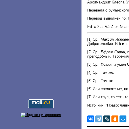
Архимандрит Клеопа (
Перевела с румынского
Перевод выполнен по: Ne
Ed. a 2-a. Vânători-Neam
[1] Ср.:
Максим Исповед
Добротолюбие: В 5-и т. М
[2] Ср.:
Ефрем Сирин,
п
преподобный
.
Творения: 
[3] Ср.:
Иоанн,
игумен С
[4] Ср.: Там же.
[5] Ср.: Там же.
[6] Или сосложение, п
[7] Или труп, то есть те
Источник:
"Православи