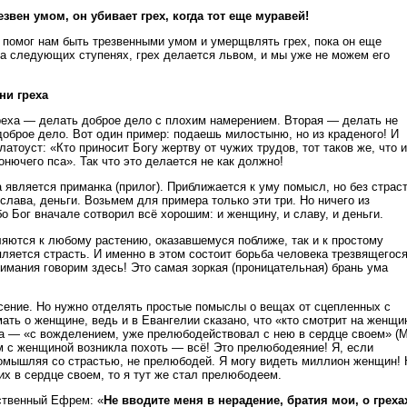
езвен умом, он убивает грех, когда тот еще муравей!
 помог нам быть трезвенными умом и умерщвлять грех, пока он еще
на следующих ступенях, грех делается львом, и мы уже не можем его
ни греха
греха — делать доброе дело с плохим намерением. Вторая — делать не
доброе дело. Вот один пример: подаешь милостыню, но из краденого! И
латоуст: «Кто приносит Богу жертву от чужих трудов, тот таков же, что и
нючего пса». Так что это делается не как должно!
 является приманка (прилог). Приближается к уму помысл, но без страст
лава, деньги. Возьмем для примера только эти три. Но ничего из
бо Бог вначале сотворил всё хорошим: и женщину, и славу, и деньги.
яются к любому растению, оказавшемуся поближе, так и к простому
ляется страсть. И именно в этом состоит борьба человека трезвящегос
имания говорим здесь! Это самая зоркая (проницательная) брань ума
сение. Но нужно отделять простые помыслы о вещах от сцепленных с
ать о женщине, ведь и в Евангелии сказано, что «кто смотрит на женщи
 а — «с вожделением, уже прелюбодействовал с нею в сердце своем» (
ом с женщиной возникла похоть — всё! Это прелюбодеяние! Я, если
помышляя со страстью, не прелюбодей. Я могу видеть миллион женщин! 
их в сердце своем, то я тут же стал прелюбодеем.
ственный Ефрем: «
Не вводите меня в нерадение, братия мои, о греха