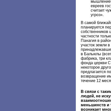
мышление.
евреев гос
считает ч
угроз».
В самой ближай
планируется пе
собственников ц
частности тольк
Панагия в район
участок земли 
принадлежавшее
в Балыклы (всег
фабрика, три к
фонда церкви С
некоторое друг
предлагается по
возвращение им
течение 12 меся
В связи с так
людей, не иск
взаимоотноше
меньшинств и 
возникает мно