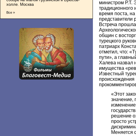
министром Р.Т.
холле. Москва
традиционного 
Все »
время поста, н
представители 
Встреча прошла
Археологическо
общин с востор
турецкого руков
патриарх Конст
отметил, что: «
пути», а главны
Халева назвал 
имущества «ре
Известный туре
происхождения 
прокомментиро
«Этот зако
значение, 
изменение
государств
решение о
просто ус
дискримин
Меняется 