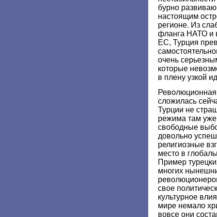
бурно развиваю
настоящим остр
регионе. Из сла
фланга НАТО и 
ЕС, Турция пре
самостоятельног
очень серьезны
которые невозм
в плену узкой и
Революционная 
сложилась сейч
Турции не страш
режима там уже 
свободные выбо
довольно успе
религиозные вз
место в глобаль
Пример турецки
многих нынешни
революционеров
свое политическ
культурное влия
мире немало хри
вовсе они сост