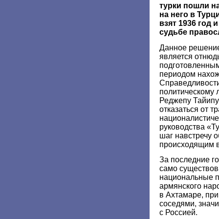
турки пошли на
на него в Турц
взят 1936 год и
судьбе правос
Данное решение
является отнюд
подготовленным
периодом нахож
Справедливости
политическому 
Реджепу Тайипу
отказаться от т
националистиче
руководства «Ту
шаг навстречу 
происходящим в
За последние г
само существов
национальные п
армянского нар
в Ахтамаре, при
соседями, знач
с Россией.