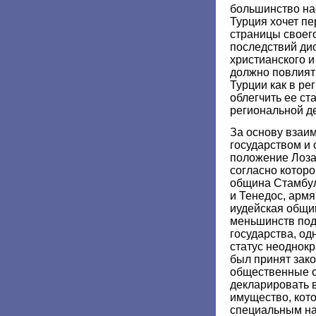
большинство на
Турция хочет п
страницы своего
последствий ди
христианского и
должно повлият
Турции как в рег
облегчить ее ст
региональной д
За основу взаи
государством и
положение Лоза
согласно котор
община Стамбул
и Тенедос, армя
иудейская общи
меньшинств под
государства, од
статус неоднокр
был принят зак
общественные 
декларировать 
имущество, кот
специальным на