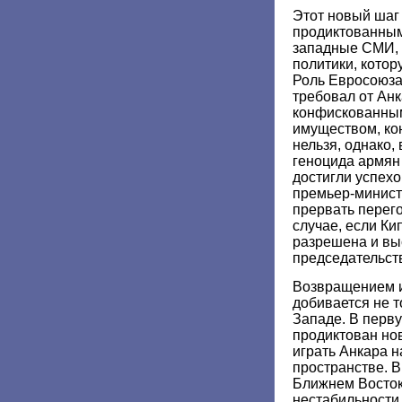
Этот новый шаг
продиктованным
западные СМИ, 
политики, котор
Роль Евросоюза
требовал от Ан
конфискованным
имуществом, ко
нельзя, однако,
геноцида армян
достигли успехов
премьер-минист
прервать перег
случае, если Ки
разрешена и вы
председательст
Возвращением 
добивается не т
Западе. В перву
продиктован но
играть Анкара н
пространстве. 
Ближнем Восто
нестабильности 