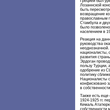
Грецией был ур
Лозаннской конф
быть пересмотр
возвращение к
православным гр
Стамбула и двух
было позволено
населением в 19
Реакция на дан
руководства ок
неоднозначной.
националисты, 
развития страны
Эрдоган провод
пользу Турции, 
одобрение из С
политику сближ
Националисты с
конфисковано з
в собственности
Также есть еще
1924-1925 гг. п
Кемаль Ататюрк
собственности 