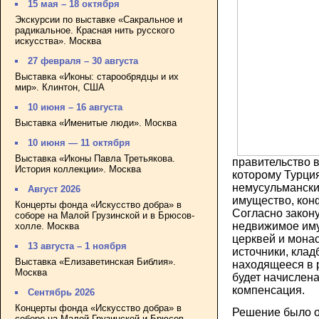
15 мая – 18 октября
Экскурсии по выставке «Сакральное и
радикальное. Красная нить русского
искусства». Москва
27 февраля – 30 августа
Выставка «Иконы: старообрядцы и их
мир». Клинтон, США
10 июня – 16 августа
Выставка «Именитые люди». Москва
10 июня — 11 октября
Выставка «Иконы Павла Третьякова.
правительство в
История коллекции». Москва
которому Турци
немусульманск
Август 2026
имущество, конф
Концерты фонда «Искусство добра» в
Согласно закон
соборе на Малой Грузинской и в Брюсов-
недвижимое иму
холле. Москва
церквей и монас
13 августа – 1 ноября
источники, клад
Выставка «Елизаветинская Библия».
находящееся в 
Москва
будет начислен
компенсация.
Сентябрь 2026
Концерты фонда «Искусство добра» в
Решение было о
соборе на Малой Грузинской и Брюсов-