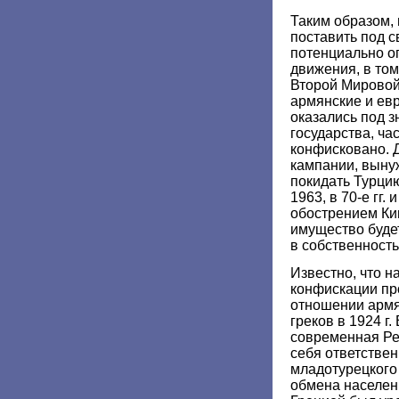
Таким образом,
поставить под с
потенциально о
движения, в том
Второй Мировой
армянские и ев
оказались под 
государства, ча
конфисковано.
кампании, выну
покидать Турцию
1963, в 70-е гг.
обострением Ки
имущество буде
в собственност
Известно, что 
конфискации пр
отношении армян
греков в 1924 г.
современная Ре
себя ответствен
младотурецкого
обмена населени