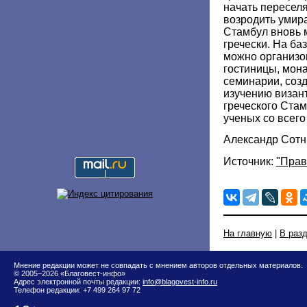
начать переселя
возродить умир
Стамбул вновь м
гречески. На б
можно организо
гостиницы, мон
семинарии, созд
изучению визан
греческого Стам
ученых со всего
Александр Сотн
Источник:
"Прав
На главную
|
В раз
Мнение редакции может не совпадать с мнением авторов отдельных материалов.
© 2005–2026 «Благовест-инфо»
Адрес электронной почты редакции:
info@blagovest-info.ru
Телефон редакции: +7 499 264 97 72