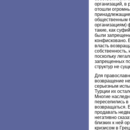
организаций, в 
отошли огромны
принадлежащие
общественным 
организациям) 
такие, как суфи
были запрещены
конфисковано. 
власть возвращ
собственность, 
поскольку лега
запрещенных по
структур не сущ
Для православн
возвращение не
серьезным испы
Турции их остал
Многие наследн
переселились в
возвращаться. Е
продавать недви
негативно сказа
близких к ней ор
кризисом в Грец