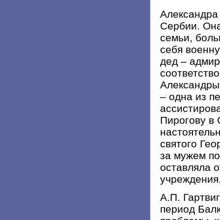
Александра 
Сербии. Она
семьи, бол
себя военну
дед – адми
соответство
Александры
– одна из п
ассистирова
Пирогову в
настоятель
святого Гео
за мужем по
оставляла 
учреждения,
А.П. Гартви
период Балк