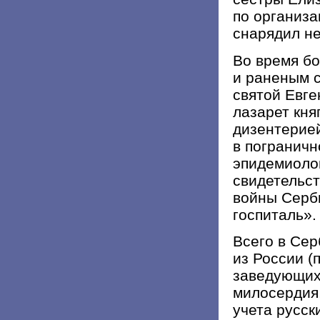
по организа
снарядил н
Во время б
и раненым 
святой Евге
лазарет кня
дизентерие
в погранич
эпидемиолог
свидетельст
войны Серб
госпиталь».
Всего в Сер
из России (
заведующих
милосердия,
учета русск