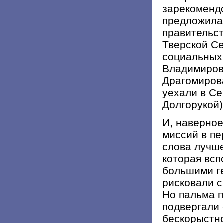
зарекомендо
предложила 
правительст
Тверской Се
социальных
Владимиров
Драгомиров
уехали в Се
Долгорукой)
И, наверное
миссий в пе
слова лучше
которая вс
большими г
рисковали с
Но пальма п
подвергали 
бескорыстно