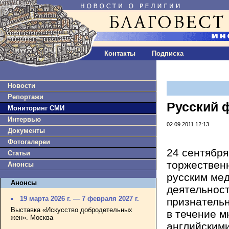
Контакты
Подписка
Новости
Репортажи
Русский 
Мониторинг СМИ
Интервью
02.09.2011 12:13
Документы
Фотогалереи
24 сентября
Статьи
торжествен
Анонсы
русским ме
Анонсы
деятельност
19 марта 2026 г. — 7 февраля 2027 г.
признательн
Выставка «Искусство добродетельных
в течение м
жен». Москва
английскими