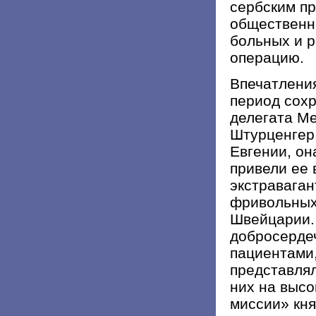
сербским п
общественн
больных и р
операцию.
Впечатления
период сохр
делегата М
Штурценгер.
Евгении, он
привели ее 
экстраваган
фривольных 
Швейцарии.
добросердеч
пациентами,
представлял
них на высо
миссии» кня