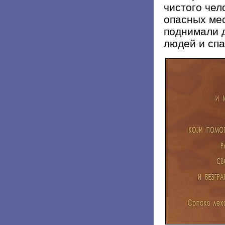
чистого че
опасных ме
поднимали д
людей и спа