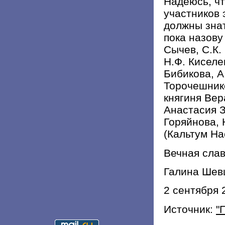
Надеюсь, чт
участников
должны знат
пока назову
Сычев, С.К.
Н.Ф. Киселе
Бибикова, А
Торочешник
княгиня Ве
Анастасия 
Горяйнова, 
(Кальтум На
Вечная слав
Галина Шев
2 сентября 
Источник:
"