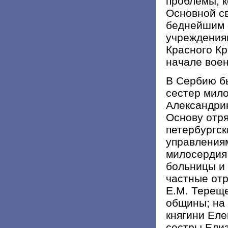
проблемы, 
Основной с
беднейшим 
учреждения
Красного Кр
начале воен
В Сербию б
сестер мил
Александри
Основу отря
петербургс
управлениям
милосердия
больницы и
частные отр
Е.М. Терещ
общины; на
княгини Ел
сестры Елиз