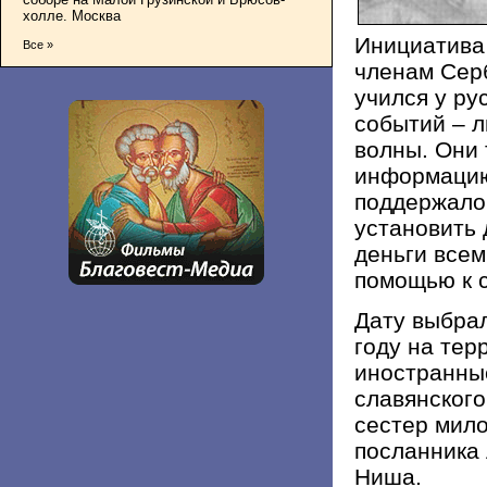
холле. Москва
Инициатива
Все »
членам Серб
учился у ру
событий – л
волны. Они
информацию
поддержало
установить 
деньги всем
помощью к с
Дату выбрал
году на те
иностранные
славянского
сестер мило
посланника 
Ниша.