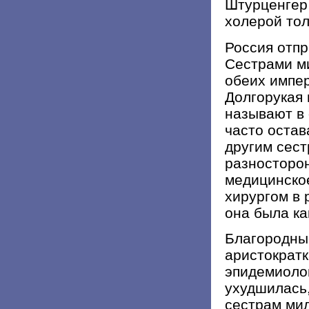
Штурценгер 
холерой тол
Россия отпр
Сестрами м
обеих импер
Долгорукая 
называют в 
часто остав
другим сест
разносторо
медицинское
хирургом в 
она была ка
Благородны
аристократк
эпидемиолог
ухудшилась,
сестрам ми