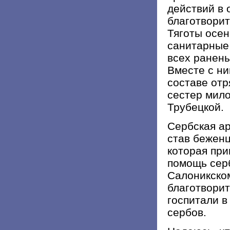
действий в 
благотвори
Тяготы осен
санитарные 
всех ранены
Вместе с ни
составе от
сестер мило
Трубецкой.
Сербская ар
став беженц
которая пр
помощь серб
Салоникско
благотворит
госпитали в
сербов.