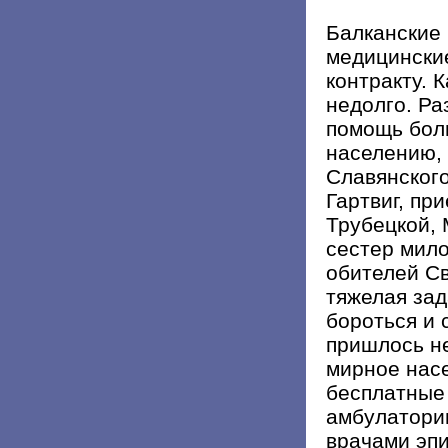
Балканские 
медицинские
контракту. 
недолго. Ра
помощь бол
населению,
Славянского
Гартвиг, пр
Трубецкой,
сестер мило
обителей С
тяжелая зад
бороться и
пришлось не
мирное нас
бесплатные 
амбулатори
врачами эп